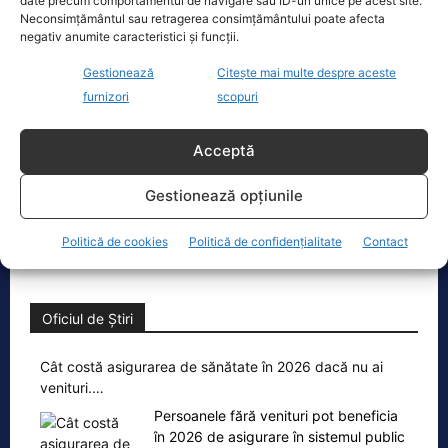
date precum comportamentul de navigare sau ID-uri unice pe acest site.
Neconsimțământul sau retragerea consimțământului poate afecta
negativ anumite caracteristici și funcții.
Ecopolitic
Gestionează
Citește mai multe despre aceste
Răzvan Savaliuc: „România mai are
furnizori
scopuri
Parchet General? Mai are structuri de…
„15 martie 2023 – Ministerul Investitiilor
Acceptă
si Proiectelor Europene, condus pe
atunci de PNL-istul Marcel Bolos,
Gestionează opțiunile
anunta plin de trufie:
[...]
Politică de cookies
Politică de confidențialitate
Contact
Oficiul de Știri
Cât costă asigurarea de sănătate în 2026 dacă nu ai
venituri.…
Persoanele fără venituri pot beneficia
în 2026 de asigurare în sistemul public