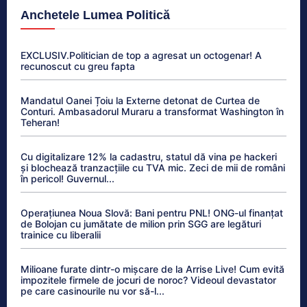
Anchetele Lumea Politică
EXCLUSIV.Politician de top a agresat un octogenar! A
recunoscut cu greu fapta
Mandatul Oanei Țoiu la Externe detonat de Curtea de
Conturi. Ambasadorul Muraru a transformat Washington în
Teheran!
Cu digitalizare 12% la cadastru, statul dă vina pe hackeri
și blochează tranzacțiile cu TVA mic. Zeci de mii de români
în pericol! Guvernul...
Operațiunea Noua Slovă: Bani pentru PNL! ONG-ul finanțat
de Bolojan cu jumătate de milion prin SGG are legături
trainice cu liberalii
Milioane furate dintr-o mișcare de la Arrise Live! Cum evită
impozitele firmele de jocuri de noroc? Videoul devastator
pe care casinourile nu vor să-l...