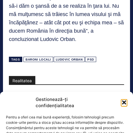
să-i dăm o şansă de a se realiza în ţara lui. Nu
mă mulţumesc să trăiesc în lumea visului şi mă
încăpăţânez – atât cât pot eu şi echipa mea – să
ducem România în direcţia bună”, a
concluzionat Ludovic Orban.
TAGS
BARONI LOCALI
LUDOVIC ORBAN
PSD
Realitatea
Dronă doborâtă de un avion F‑16 în zona
Gestionează-ți
Padina Buzău -…
confidențialitatea
O dronă a fost doborâtă vineri dimineață de un avion
F‑16 al Forțelor Aeriene Române, în zona Padina, în
Pentru a oferi cea mai bună experiență, folosim tehnologii precum
județul
[...]
cookie-urile pentru a stoca și/sau accesa informațiile despre dispozitiv.
Consimțământul pentru aceste tehnologii ne va permite să procesăm