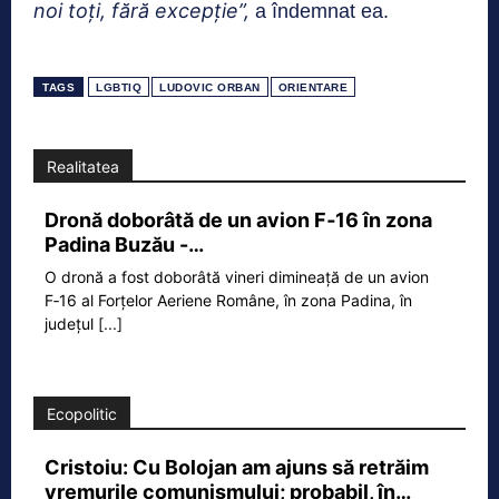
noi toţi, fără excepţie”,
a îndemnat ea.
TAGS
LGBTIQ
LUDOVIC ORBAN
ORIENTARE
Realitatea
Dronă doborâtă de un avion F‑16 în zona
Padina Buzău -…
O dronă a fost doborâtă vineri dimineață de un avion
F‑16 al Forțelor Aeriene Române, în zona Padina, în
județul
[...]
Ecopolitic
Cristoiu: Cu Bolojan am ajuns să retrăim
vremurile comunismului; probabil, în…