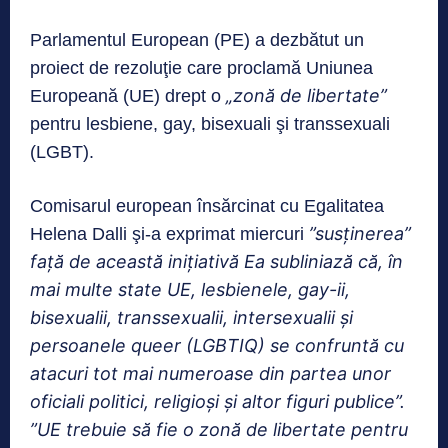
Parlamentul European (PE) a dezbătut un
proiect de rezoluţie care proclamă Uniunea
„zonă de libertate”
Europeană (UE) drept o
pentru lesbiene, gay, bisexuali şi transsexuali
(LGBT).
Comisarul european însărcinat cu Egalitatea
”susţinerea”
Helena Dalli şi-a exprimat miercuri
faţă de această iniţiativă Ea subliniază că, în
mai multe state UE, lesbienele, gay-ii,
bisexualii, transsexualii, intersexualii şi
persoanele queer (LGBTIQ) se confruntă cu
atacuri tot mai numeroase din partea unor
oficiali politici, religioşi şi altor figuri publice”.
”UE trebuie să fie o zonă de libertate pentru