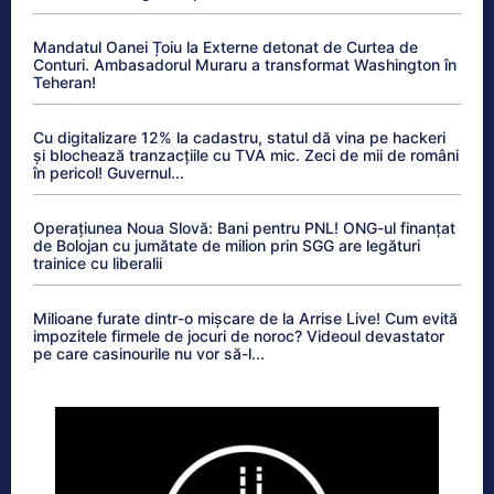
Mandatul Oanei Țoiu la Externe detonat de Curtea de
Conturi. Ambasadorul Muraru a transformat Washington în
Teheran!
Cu digitalizare 12% la cadastru, statul dă vina pe hackeri
și blochează tranzacțiile cu TVA mic. Zeci de mii de români
în pericol! Guvernul...
Operațiunea Noua Slovă: Bani pentru PNL! ONG-ul finanțat
de Bolojan cu jumătate de milion prin SGG are legături
trainice cu liberalii
Milioane furate dintr-o mișcare de la Arrise Live! Cum evită
impozitele firmele de jocuri de noroc? Videoul devastator
pe care casinourile nu vor să-l...