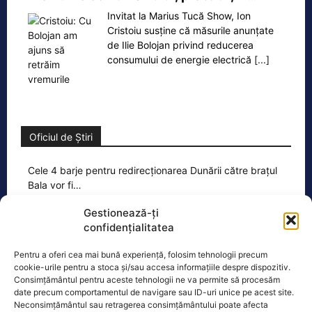
Invitat la Marius Tucă Show, Ion
Cristoiu susține că măsurile anunțate
de Ilie Bolojan privind reducerea
consumului de energie electrică
[...]
Oficiul de Știri
Cele 4 barje pentru redirecționarea Dunării către brațul
Bala vor fi…
Cele 4 barje vor fi scufundate vineri, 7
Gestionează-ți
august. Autoritățile au intrat în linie
confidențialitatea
dreaptă cu una dintre cele mai
[...]
Pentru a oferi cea mai bună experiență, folosim tehnologii precum
cookie-urile pentru a stoca și/sau accesa informațiile despre dispozitiv.
Consimțământul pentru aceste tehnologii ne va permite să procesăm
date precum comportamentul de navigare sau ID-uri unice pe acest site.
Neconsimțământul sau retragerea consimțământului poate afecta