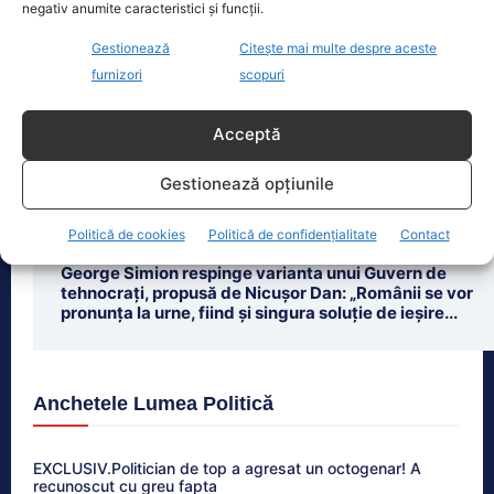
negativ anumite caracteristici și funcții.
Ultimele știri
Gestionează
Citește mai multe despre aceste
furnizori
scopuri
Veterinar reținut pentru uciderea ilegală a câinilor.
Fiul primarului din Berchișești ar fi eutanasiat sute
de animale
Acceptă
Românii susțin apartenența la UE, dar sunt
Gestionează opțiunile
preocupați de inflație. Calitatea vieții, sub media
europeană.
Politică de cookies
Politică de confidențialitate
Contact
George Simion respinge varianta unui Guvern de
tehnocrați, propusă de Nicușor Dan: „Românii se vor
pronunța la urne, fiind și singura soluție de ieșire...
Anchetele Lumea Politică
EXCLUSIV.Politician de top a agresat un octogenar! A
recunoscut cu greu fapta