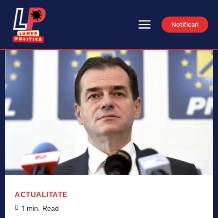
Notificari
ACTUALITATE
1
min.
Read