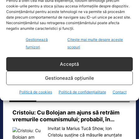
Pentru a oferi cea mai bună experiență, folosim tehnologii precum
mai democratică.
cookie-urile pentru a stoca și/sau accesa informațiile despre dispozitiv.
Consimțământul pentru aceste tehnologii ne va permite să procesăm
date precum comportamentul de navigare sau ID-uri unice pe acest site.
Neconsimțământul sau retragerea consimțământului poate afecta
Realitatea
negativ anumite caracteristici și funcții.
Gestionează
Citește mai multe despre aceste
Dronă doborâtă de un avion F‑16 în zona
furnizori
scopuri
Padina Buzău -…
O dronă a fost doborâtă vineri dimineață de un avion
Acceptă
F‑16 al Forțelor Aeriene Române, în zona Padina, în
județul
[...]
Gestionează opțiunile
Politică de cookies
Politică de confidențialitate
Contact
Ecopolitic
Cristoiu: Cu Bolojan am ajuns să retrăim
vremurile comunismului; probabil, în…
Invitat la Marius Tucă Show, Ion
Cristoiu susține că măsurile anunțate