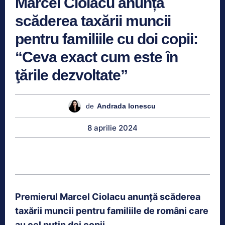
Marcel Ciolacu anunță
scăderea taxării muncii
pentru familiile cu doi copii:
“Ceva exact cum este în
ţările dezvoltate”
de
Andrada Ionescu
8 aprilie 2024
Premierul Marcel Ciolacu anunță scăderea
taxării muncii pentru familiile de români care
au cel puţin doi copii.