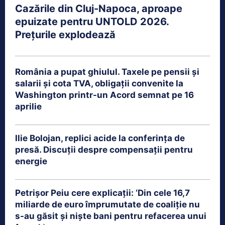
Cazările din Cluj-Napoca, aproape
epuizate pentru UNTOLD 2026.
Prețurile explodează
România a pupat ghiulul. Taxele pe pensii și
salarii și cota TVA, obligații convenite la
Washington printr-un Acord semnat pe 16
aprilie
Ilie Bolojan, replici acide la conferința de
presă. Discuții despre compensații pentru
energie
Petrişor Peiu cere explicații: ‘Din cele 16,7
miliarde de euro împrumutate de coaliţie nu
s-au găsit şi nişte bani pentru refacerea unui