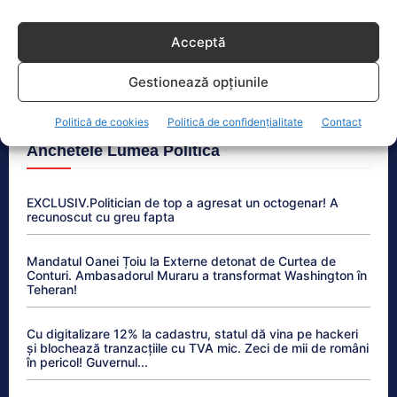
hidrologice cu debit zero
Acceptă
PSD respinge inițiativa AUR de suspendare a
președintelui. Alexandru Mihai Ghigiu: „Nu există
motive”
Gestionează opțiunile
Politică de cookies
Politică de confidențialitate
Contact
Anchetele Lumea Politică
EXCLUSIV.Politician de top a agresat un octogenar! A
recunoscut cu greu fapta
Mandatul Oanei Țoiu la Externe detonat de Curtea de
Conturi. Ambasadorul Muraru a transformat Washington în
Teheran!
Cu digitalizare 12% la cadastru, statul dă vina pe hackeri
și blochează tranzacțiile cu TVA mic. Zeci de mii de români
în pericol! Guvernul...