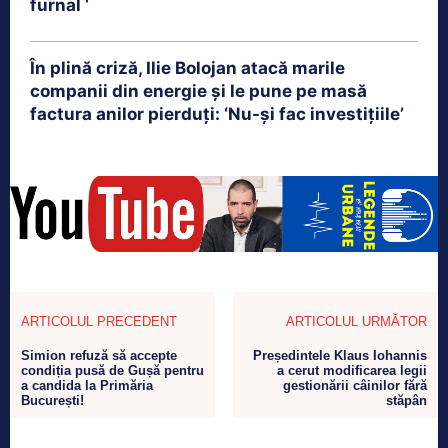
furnal ‘
În plină criză, Ilie Bolojan atacă marile
companii din energie și le pune pe masă
factura anilor pierduți: ‘Nu-și fac investițiile’
ARTICOLUL PRECEDENT
ARTICOLUL URMĂTOR
Simion refuză să accepte
Președintele Klaus Iohannis
condiția pusă de Gușă pentru
a cerut modificarea legii
a candida la Primăria
gestionării câinilor fără
București!
stăpân