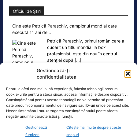
Oficiul de Știri
Cine este Petrică Paraschiv, campionul mondial care
execută 11 ani de…
Petrică Paraschiv, primul român care a
cucerit un titlu mondial la box
profesionist, este din nou în centrul
atenției după
[...]
Gestionează-ți
confidențialitatea
Pentru a oferi cea mai bună experiență, folosim tehnologii precum
cookie-urile pentru a stoca și/sau accesa informațiile despre dispozitiv.
Ultimele știri
Consimțământul pentru aceste tehnologii ne va permite să procesăm
date precum comportamentul de navigare sau ID-uri unice pe acest site.
Neconsimțământul sau retragerea consimțământului poate afecta
Proiectul de la Doicești în impas. Șefii NuScale vin la
negativ anumite caracteristici și funcții.
București pentru negocieri cu Bolojan
Gestionează
Citește mai multe despre aceste
Seceta severă afectează nordul României. Stații
furnizori
scopuri