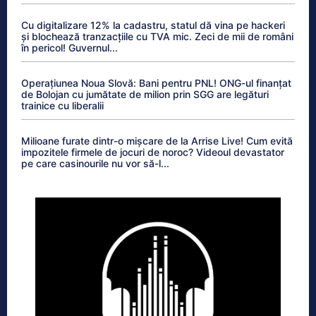
Cu digitalizare 12% la cadastru, statul dă vina pe hackeri
și blochează tranzacțiile cu TVA mic. Zeci de mii de români
în pericol! Guvernul...
Operațiunea Noua Slovă: Bani pentru PNL! ONG-ul finanțat
de Bolojan cu jumătate de milion prin SGG are legături
trainice cu liberalii
Milioane furate dintr-o mișcare de la Arrise Live! Cum evită
impozitele firmele de jocuri de noroc? Videoul devastator
pe care casinourile nu vor să-l...