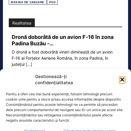
MASINA DE VANZARE
PSD
Realitatea
Dronă doborâtă de un avion F‑16 în zona
Padina Buzău -…
O dronă a fost doborâtă vineri dimineață de un avion
F‑16 al Forțelor Aeriene Române, în zona Padina, în
județul
[...]
Gestionează-ți
confidențialitatea
Ecopolitic
Pentru a oferi cea mai bună experiență, folosim tehnologii precum
cookie-urile pentru a stoca și/sau accesa informațiile despre dispozitiv.
Ponta: Bolojan poate să reducă
Consimțământul pentru aceste tehnologii ne va permite să procesăm
cheltuielile şi dacă nu mai trimite…
date precum comportamentul de navigare sau ID-uri unice pe acest site.
Neconsimțământul sau retragerea consimțământului poate afecta
Fostul premier Victor Ponta a făcut o
negativ anumite caracteristici și funcții.
serie de comentarii referitoare la
situația energetică a României. „Ideea
Gestionează
Citește mai multe despre aceste