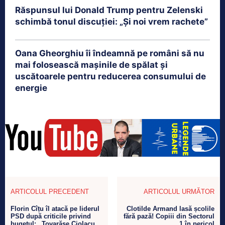
Răspunsul lui Donald Trump pentru Zelenski
schimbă tonul discuției: „Și noi vrem rachete”
Oana Gheorghiu îi îndeamnă pe români să nu
mai folosească mașinile de spălat și
uscătoarele pentru reducerea consumului de
energie
ARTICOLUL PRECEDENT
ARTICOLUL URMĂTOR
Florin Cîțu îl atacă pe liderul
Clotilde Armand lasă școlile
PSD după criticile privind
fără pază! Copiii din Sectorul
bugetul: „Tovarășe Ciolacu,
1 în pericol