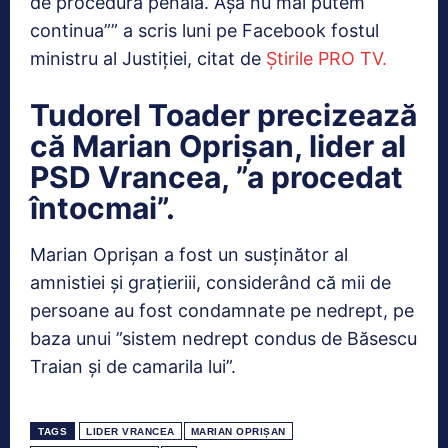
de procedură penală. Aşa nu mai putem
continua”” a scris luni pe Facebook fostul
ministru al Justiţiei, citat de
Știrile PRO
TV.
Tudorel Toader precizează
că Marian Oprişan, lider al
PSD Vrancea, ”a procedat
întocmai”.
Marian Oprişan a fost un susţinător al
amnistiei şi graţieriii, considerând că mii de
persoane au fost condamnate pe nedrept, pe
baza unui ”sistem nedrept condus de Băsescu
Traian şi de camarila lui”.
TAGS
LIDER VRANCEA
MARIAN OPRIȘAN