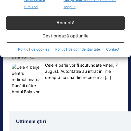
e următoarea. Oprești
[...]
furnizori
scopuri
Acceptă
Gestionează opțiunile
Oficiul de Știri
Politică de cookies
Politică de confidențialitate
Contact
Cele 4 barje pentru redirecționarea Dunării către brațul
Bala vor fi…
Cele 4 barje vor fi scufundate vineri, 7
august. Autoritățile au intrat în linie
dreaptă cu una dintre cele mai
[...]
Ultimele știri