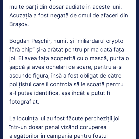
multe părți din dosar audiate în aceste luni.
Acuzația a fost negată de omul de afaceri din
Brașov.
Bogdan Peşchir, numit şi ”miliardarul crypto
fără chip” şi-a arătat pentru prima dată faţa
joi. El avea faţa acoperită cu o mască, purta o
şapcă şi avea ochelari de soare, pentru a-şi
ascunde figura, însă a fost obligat de către
poliţistul care îl controla să le scoată pentru
a-l putea identifica, aşa încât a putut fi
fotografiat.
La locuinţa lui au fost făcute percheziţii joi
într-un dosar penal vizând coruperea
alegătorilor în campania pentru fostul