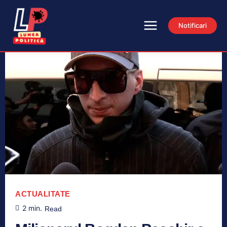
Notificari
ACTUALITATE
2
min.
Read