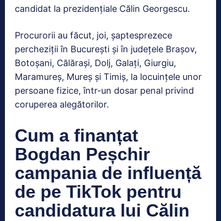
candidat la prezidenţiale Călin Georgescu.
Procurorii au făcut, joi, şaptesprezece
percheziţii în Bucureşti şi în judeţele Braşov,
Botoşani, Călăraşi, Dolj, Galaţi, Giurgiu,
Maramureş, Mureş şi Timiş, la locuinţele unor
persoane fizice, într-un dosar penal privind
coruperea alegătorilor.
Cum a finanțat
Bogdan Peșchir
campania de influență
de pe TikTok pentru
candidatura lui Călin