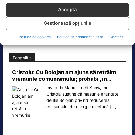
Dronă doborâtă de un avion F‑16 în zona
Acceptă
Padina Buzău -…
O dronă a fost doborâtă vineri dimineață de un avion
Gestionează opțiunile
F‑16 al Forțelor Aeriene Române, în zona Padina, în
județul
[...]
Politică de cookies
Politică de confidențialitate
Contact
Ecopolitic
Cristoiu: Cu Bolojan am ajuns să retrăim
vremurile comunismului; probabil, în…
Invitat la Marius Tucă Show, Ion
Cristoiu susține că măsurile anunțate
de Ilie Bolojan privind reducerea
consumului de energie electrică
[...]