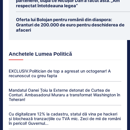
partenerei, după ce Nicușor Dan a făcut asta. „Am
respectat întotdeauna legea”
Oferta lui Bolojan pentru românii din diaspora:
Granturi de 200.000 de euro pentru deschiderea de
afaceri
Anchetele Lumea Politică
EXCLUSIV.Politician de top a agresat un octogenar! A
recunoscut cu greu fapta
Mandatul Oanei Țoiu la Externe detonat de Curtea de
Conturi. Ambasadorul Muraru a transformat Washington în
Teheran!
Cu digitalizare 12% la cadastru, statul dă vina pe hackeri
și blochează tranzacțiile cu TVA mic. Zeci de mii de români
în pericol! Guvernul...