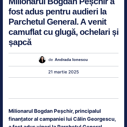
Milionarul Bogdan Peșchir a
fost adus pentru audieri la
Parchetul General. A venit
camuflat cu glugă, ochelari și
șapcă
de
Andrada Ionescu
21 martie 2025
Milionarul Bogdan Peșchir, principalul
finanţator al campaniei lui Călin Georgescu,
a fost adus vineri la Parchetul General