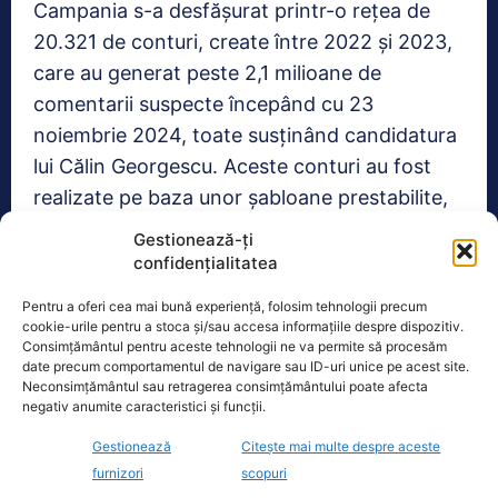
Campania s-a desfășurat printr-o rețea de
20.321 de conturi, create între 2022 și 2023,
care au generat peste 2,1 milioane de
comentarii suspecte începând cu 23
noiembrie 2024, toate susținând candidatura
lui Călin Georgescu. Aceste conturi au fost
realizate pe baza unor șabloane prestabilite,
având nume precum „ushakov.” sau
Gestionează-ți
„aleksandrov.”, urmate de cinci caractere
confidențialitatea
aleatorii. Analiza tehnică a relevat că cele mai
Pentru a oferi cea mai bună experiență, folosim tehnologii precum
utilizate 15 adrese IP asociate acestor conturi
cookie-urile pentru a stoca și/sau accesa informațiile despre dispozitiv.
Consimțământul pentru aceste tehnologii ne va permite să procesăm
provin din Turcia, sugerând o gestionare
date precum comportamentul de navigare sau ID-uri unice pe acest site.
centralizată de pe aceleași dispozitive.
Neconsimțământul sau retragerea consimțământului poate afecta
negativ anumite caracteristici și funcții.
Gestionează
Citește mai multe despre aceste
Realitatea
furnizori
scopuri