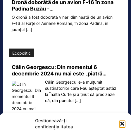
Dronă doborâtă de un avion F‑16 în zona
Padina Buzău -…
O dronă a fost doborâtă vineri dimineață de un avion
F‑16 al Forțelor Aeriene Române, în zona Padina, în
județul
[...]
Ecopolitic
Călin Georgescu: Din momentul 6
decembrie 2024 nu mai este „piatră…
Călin Georgescu le-a mulțumit
susținătorilor care l-au așteptat astăzi
la Înalta Curte și a ținut să precizeze
că, din punctul
[...]
Gestionează-ți
confidențialitatea