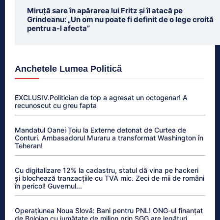
Miruță sare în apărarea lui Fritz și îl atacă pe
Grindeanu: „Un om nu poate fi definit de o lege croită
pentru a-l afecta”
Anchetele Lumea Politică
EXCLUSIV.Politician de top a agresat un octogenar! A
recunoscut cu greu fapta
Mandatul Oanei Țoiu la Externe detonat de Curtea de
Conturi. Ambasadorul Muraru a transformat Washington în
Teheran!
Cu digitalizare 12% la cadastru, statul dă vina pe hackeri
și blochează tranzacțiile cu TVA mic. Zeci de mii de români
în pericol! Guvernul...
Operațiunea Noua Slovă: Bani pentru PNL! ONG-ul finanțat
de Bolojan cu jumătate de milion prin SGG are legături