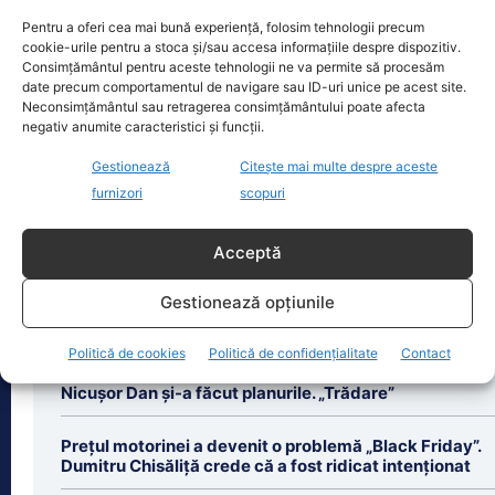
Oficiul de Știri
Pentru a oferi cea mai bună experiență, folosim tehnologii precum
cookie-urile pentru a stoca și/sau accesa informațiile despre dispozitiv.
Bonificație de 3% pentru firme în 2026: ANAF va acorda
Consimțământul pentru aceste tehnologii ne va permite să procesăm
automat…
date precum comportamentul de navigare sau ID-uri unice pe acest site.
Neconsimțământul sau retragerea consimțământului poate afecta
Firmele care și-au plătit corect și la
negativ anumite caracteristici și funcții.
timp taxele aferente anului fiscal 2025
vor putea beneficia de o bonificație de
Gestionează
Citește mai multe despre aceste
[...]
furnizori
scopuri
Acceptă
Gestionează opțiunile
Ultimele știri
Politică de cookies
Politică de confidențialitate
Contact
Călin Georgescu, despre adoptarea euro după ce
Nicușor Dan și-a făcut planurile. „Trădare”
Prețul motorinei a devenit o problemă „Black Friday”.
Dumitru Chisăliță crede că a fost ridicat intenționat