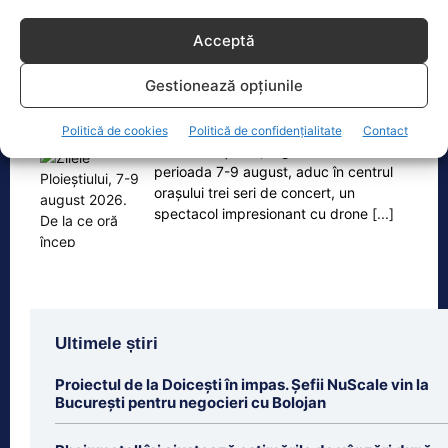
Acceptă
Oficiul de Știri
Gestionează opțiunile
Zilele Ploieștiului, 7-9 august 2026. De la ce oră încep
concertele…
Politică de cookies
Politică de confidențialitate
Contact
Zilele Ploieștiului, organizate în
perioada 7-9 august, aduc în centrul
orașului trei seri de concert, un
spectacol impresionant cu drone
[...]
Ultimele știri
Proiectul de la Doicești în impas. Șefii NuScale vin la
București pentru negocieri cu Bolojan