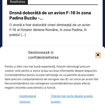
Realitatea
Dronă doborâtă de un avion F‑16 în zona
Padina Buzău -…
O dronă a fost doborâtă vineri dimineață de un avion
F‑16 al Forțelor Aeriene Române, în zona Padina, în
județul
[...]
Gestionează-ți
Ecopolitic
confidențialitatea
Cristoiu: Bolojan, Fritz, Kelemen au tot
Pentru a oferi cea mai bună experiență, folosim tehnologii precum
interesul să blocheze formarea unui…
cookie-urile pentru a stoca și/sau accesa informațiile despre dispozitiv.
Consimțământul pentru aceste tehnologii ne va permite să procesăm
Ion Cristoiu a lansat, miercuri seară, în
date precum comportamentul de navigare sau ID-uri unice pe acest site.
direct la Realitatea PLUS, un atac dur
Neconsimțământul sau retragerea consimțământului poate afecta
la adresa lui Ilie Bolojan și
[...]
negativ anumite caracteristici și funcții.
Gestionează
Citește mai multe despre aceste
furnizori
scopuri