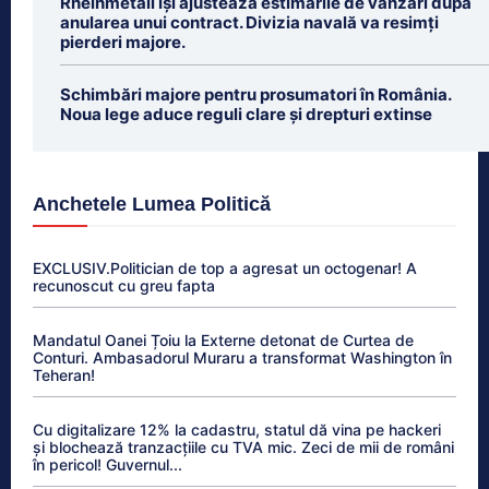
Rheinmetall își ajustează estimările de vânzări după
anularea unui contract. Divizia navală va resimți
pierderi majore.
Schimbări majore pentru prosumatori în România.
Noua lege aduce reguli clare și drepturi extinse
Anchetele Lumea Politică
EXCLUSIV.Politician de top a agresat un octogenar! A
recunoscut cu greu fapta
Mandatul Oanei Țoiu la Externe detonat de Curtea de
Conturi. Ambasadorul Muraru a transformat Washington în
Teheran!
Cu digitalizare 12% la cadastru, statul dă vina pe hackeri
și blochează tranzacțiile cu TVA mic. Zeci de mii de români
în pericol! Guvernul...