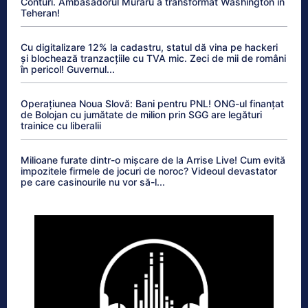
Conturi. Ambasadorul Muraru a transformat Washington în
Teheran!
Cu digitalizare 12% la cadastru, statul dă vina pe hackeri
și blochează tranzacțiile cu TVA mic. Zeci de mii de români
în pericol! Guvernul...
Operațiunea Noua Slovă: Bani pentru PNL! ONG-ul finanțat
de Bolojan cu jumătate de milion prin SGG are legături
trainice cu liberalii
Milioane furate dintr-o mișcare de la Arrise Live! Cum evită
impozitele firmele de jocuri de noroc? Videoul devastator
pe care casinourile nu vor să-l...