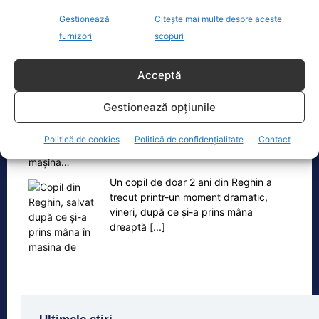
Cristoiu susține că măsurile anunțate
de Ilie Bolojan privind reducerea
Gestionează
Citește mai multe despre aceste
consumului de energie electrică
[...]
furnizori
scopuri
Acceptă
Gestionează opțiunile
Oficiul de Știri
Politică de cookies
Politică de confidențialitate
Contact
Copil din Reghin, salvat după ce și-a prins mâna în
mașina…
Un copil de doar 2 ani din Reghin a
trecut printr-un moment dramatic,
vineri, după ce și-a prins mâna
dreaptă
[...]