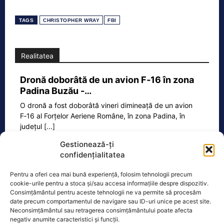
TAGS
CHRISTOPHER WRAY
FBI
Realitatea
Dronă doborâtă de un avion F‑16 în zona
Padina Buzău -…
O dronă a fost doborâtă vineri dimineață de un avion
F‑16 al Forțelor Aeriene Române, în zona Padina, în
județul
[...]
Gestionează-ți
confidențialitatea
Ecopolitic
Pentru a oferi cea mai bună experiență, folosim tehnologii precum
cookie-urile pentru a stoca și/sau accesa informațiile despre dispozitiv.
Cristoiu: Cu Bolojan am ajuns să retrăim
Consimțământul pentru aceste tehnologii ne va permite să procesăm
vremurile comunismului; probabil, în…
date precum comportamentul de navigare sau ID-uri unice pe acest site.
Neconsimțământul sau retragerea consimțământului poate afecta
Invitat la Marius Tucă Show, Ion
negativ anumite caracteristici și funcții.