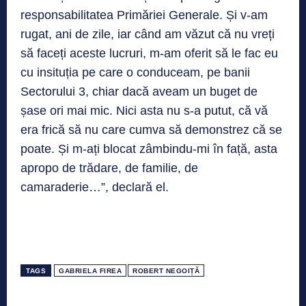
responsabilitatea Primăriei Generale. Și v-am
rugat, ani de zile, iar când am văzut că nu vreți
să faceți aceste lucruri, m-am oferit să le fac eu
cu insituția pe care o conduceam, pe banii
Sectorului 3, chiar dacă aveam un buget de
șase ori mai mic. Nici asta nu s-a putut, că vă
era frică să nu care cumva să demonstrez că se
poate. Și m-ați blocat zâmbindu-mi în față, asta
apropo de trădare, de familie, de
camaraderie…”, declară el.
TAGS
GABRIELA FIREA
ROBERT NEGOIȚĂ