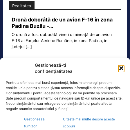
Realitatea
Dronă doborâtă de un avion F‑16 în zona
Padina Buzău -…
O dronă a fost doborâtă vineri dimineață de un avion
F‑16 al Forțelor Aeriene Române, în zona Padina, în
județul
[...]
Gestionează-ți
Ecopolitic
confidențialitatea
Pentru a oferi cea mai bună experiență, folosim tehnologii precum
Cristoiu: Bolojan, Fritz, Kelemen au tot
cookie-urile pentru a stoca și/sau accesa informațiile despre dispozitiv.
interesul să blocheze formarea unui…
Consimțământul pentru aceste tehnologii ne va permite să procesăm
date precum comportamentul de navigare sau ID-uri unice pe acest site.
Ion Cristoiu a lansat, miercuri seară, în
Neconsimțământul sau retragerea consimțământului poate afecta
direct la Realitatea PLUS, un atac dur
negativ anumite caracteristici și funcții.
la adresa lui Ilie Bolojan și
[...]
Gestionează
Citește mai multe despre aceste
furnizori
scopuri