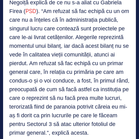
Negoiță explică de ce nu s-a aliat cu Gabriela
PSD
Firea (
). “Am refuzat să fac echipă cu un om
care nu a înțeles că în administrația publică,
singurul lucru care contează sunt proiectele pe
care le-ai livrat cetățenilor. Alegerile reprezintă
momentul unui bilanț, iar dacă acest bilanț nu se
vede în calitatea vieții comunității, atunci ai
pierdut. Am refuzat să fac echipă cu un primar
general care, în relația cu primăria pe care am
condus-o și o voi conduce, a fost, în primul rând,
preocupată de cum să facă astfel ca instituția pe
care o reprezint să nu facă prea multe lucruri,
terorizată fiind de paranoia potrivit căreia eu mi-
aș fi dorit ca prin lucrurile pe care le făceam
pentru Sectorul 3 să atac ulterior fotoliul de
primar general.”, explică acesta.