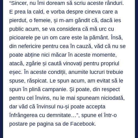
“Sincer, nu îmi doream să scriu aceste rânduri.
E prea la cald, e vorba despre cineva care a
pierdut, o femeie, și m-am gândit că, dacă ies
public acum, se va considera că mă urc cu
picioarele pe un om care este la pământ. Însă,
din nefericire pentru cea în cauză, văd că nu se
poate abține nici măcar în aceste momente,
atacă, zgârie și caută vinovați pentru propriul
eșec. În aceste condiții, anumite lucruri trebuie
spuse, răspicat. Le spun acum, am evitat să le
spun în plină campanie. Și poate, din respect
pentru cel învins, nu le mai spuneam niciodată,
dar văd că învinsul nu-și poate accepta
înfrângerea cu demnitate…”, spune el într-o
postare pe pagina sa de Facebook.