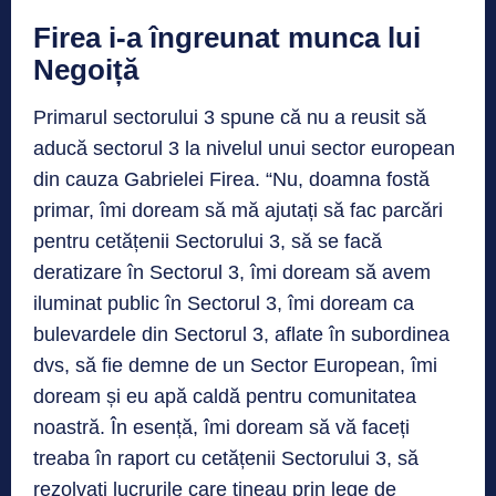
Firea i-a îngreunat munca lui
Negoiță
Primarul sectorului 3 spune că nu a reusit să
aducă sectorul 3 la nivelul unui sector european
din cauza Gabrielei Firea. “Nu, doamna fostă
primar, îmi doream să mă ajutați să fac parcări
pentru cetățenii Sectorului 3, să se facă
deratizare în Sectorul 3, îmi doream să avem
iluminat public în Sectorul 3, îmi doream ca
bulevardele din Sectorul 3, aflate în subordinea
dvs, să fie demne de un Sector European, îmi
doream și eu apă caldă pentru comunitatea
noastră. În esență, îmi doream să vă faceți
treaba în raport cu cetățenii Sectorului 3, să
rezolvați lucrurile care țineau prin lege de