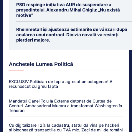
PSD respinge inițiativa AUR de suspendare a
președintelui. Alexandru Mihai Ghigiu: „Nu există
motive”
Rheinmetall își ajustează estimările de vânzări după
anularea unui contract. Divizia navală va resimți
pierderi majore.
Anchetele Lumea Politică
EXCLUSIV.Politician de top a agresat un octogenar! A
recunoscut cu greu fapta
Mandatul Oanei Țoiu la Externe detonat de Curtea de
Conturi. Ambasadorul Muraru a transformat Washington în
Teheran!
Cu digitalizare 12% la cadastru, statul dă vina pe hackeri
și blochează tranzacțiile cu TVA mic. Zeci de mii de români