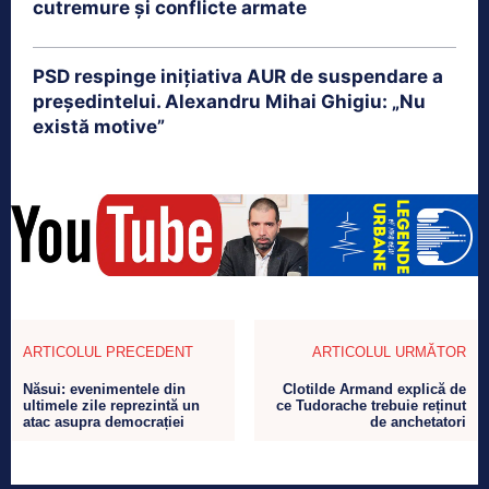
cutremure și conflicte armate
PSD respinge inițiativa AUR de suspendare a
președintelui. Alexandru Mihai Ghigiu: „Nu
există motive”
ARTICOLUL PRECEDENT
ARTICOLUL URMĂTOR
Năsui: evenimentele din
Clotilde Armand explică de
ultimele zile reprezintă un
ce Tudorache trebuie reținut
atac asupra democrației
de anchetatori