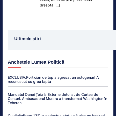
dreaptă
[...]
Ultimele știri
Anchetele Lumea Politică
EXCLUSIV.Politician de top a agresat un octogenar! A
recunoscut cu greu fapta
Mandatul Oanei Țoiu la Externe detonat de Curtea de
Conturi. Ambasadorul Muraru a transformat Washington în
Teheran!
Cu digitalizare 12% la cadastru, statul dă vina pe hackeri