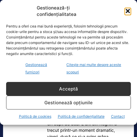
Gestionează-ți
Ecopolitic
confidențialitatea
Cristoiu: Cu Bolojan am ajuns să retrăim
Pentru a oferi cea mai bună experiență, folosim tehnologii precum
vremurile comunismului; probabil, în…
cookie-urile pentru a stoca și/sau accesa informațiile despre dispozitiv.
Consimțământul pentru aceste tehnologii ne va permite să procesăm
Invitat la Marius Tucă Show, Ion
date precum comportamentul de navigare sau ID-uri unice pe acest site.
Cristoiu susține că măsurile anunțate
Neconsimțământul sau retragerea consimțământului poate afecta
de Ilie Bolojan privind reducerea
negativ anumite caracteristici și funcții.
consumului de energie electrică
[...]
Gestionează
Citește mai multe despre aceste
furnizori
scopuri
Acceptă
Oficiul de Știri
Gestionează opțiunile
Copil din Reghin, salvat după ce și-a prins mâna în
mașina…
Politică de cookies
Politică de confidențialitate
Contact
Un copil de doar 2 ani din Reghin a
trecut printr-un moment dramatic,
vineri, după ce și-a prins mâna