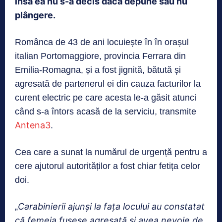
însă ea nu s-a decis dacă depune sau nu
plângere.
Românca de 43 de ani locuiește în în orașul
italian Portomaggiore, provincia Ferrara din
Emilia-Romagna, și a fost jignită, bătută și
agresată de partenerul ei din cauza facturilor la
curent electric pe care acesta le-a găsit atunci
când s-a întors acasă de la serviciu, transmite
Antena3
.
Cea care a sunat la numărul de urgență pentru a
cere ajutorul autorităților a fost chiar fetița celor
doi.
Carabinierii ajunși la fața locului au constatat
„
că femeia fusese agresată și avea nevoie de