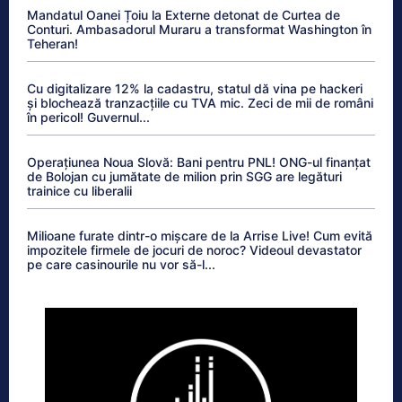
Mandatul Oanei Țoiu la Externe detonat de Curtea de
Conturi. Ambasadorul Muraru a transformat Washington în
Teheran!
Cu digitalizare 12% la cadastru, statul dă vina pe hackeri
și blochează tranzacțiile cu TVA mic. Zeci de mii de români
în pericol! Guvernul...
Operațiunea Noua Slovă: Bani pentru PNL! ONG-ul finanțat
de Bolojan cu jumătate de milion prin SGG are legături
trainice cu liberalii
Milioane furate dintr-o mișcare de la Arrise Live! Cum evită
impozitele firmele de jocuri de noroc? Videoul devastator
pe care casinourile nu vor să-l...