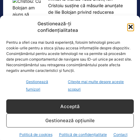
Cristoiu susține că măsurile anunțate
de Ilie Bolojan privind reducerea
consumului de energie electrică
[...]
Gestionează-ți
confidențialitatea
Pentru a oferi cea mai bună experiență, folosim tehnologii precum
cookie-urile pentru a stoca și/sau accesa informațiile despre dispozitiv.
Oficiul de Știri
Consimțământul pentru aceste tehnologii ne va permite să procesăm
date precum comportamentul de navigare sau ID-uri unice pe acest site.
Neconsimțământul sau retragerea consimțământului poate afecta
Cele 4 barje pentru redirecționarea Dunării către brațul
negativ anumite caracteristici și funcții.
Bala vor fi…
Gestionează
Citește mai multe despre aceste
Cele 4 barje vor fi scufundate vineri, 7
furnizori
scopuri
august. Autoritățile au intrat în linie
dreaptă cu una dintre cele mai
[...]
Acceptă
Gestionează opțiunile
Politică de cookies
Politică de confidențialitate
Contact