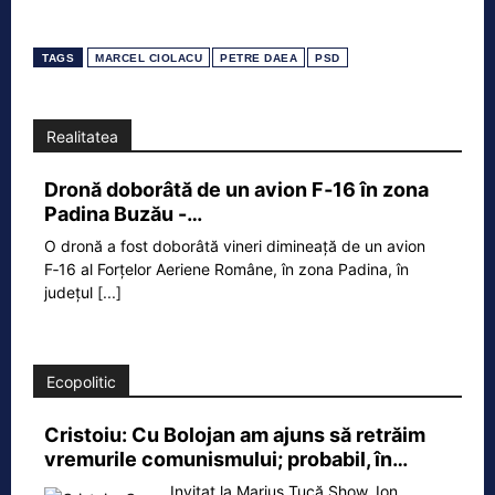
TAGS
MARCEL CIOLACU
PETRE DAEA
PSD
Realitatea
Dronă doborâtă de un avion F‑16 în zona
Padina Buzău -…
O dronă a fost doborâtă vineri dimineață de un avion
F‑16 al Forțelor Aeriene Române, în zona Padina, în
județul
[...]
Ecopolitic
Cristoiu: Cu Bolojan am ajuns să retrăim
vremurile comunismului; probabil, în…
Invitat la Marius Tucă Show, Ion