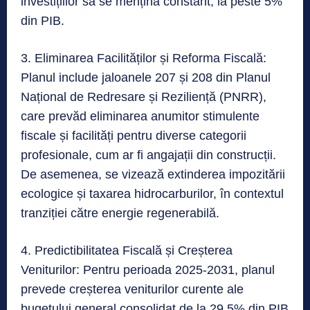
investițiilor să se mențină constant, la peste 5%
din PIB.
3. Eliminarea Facilităților și Reforma Fiscală:
Planul include jaloanele 207 și 208 din Planul
Național de Redresare și Reziliență (PNRR),
care prevăd eliminarea anumitor stimulente
fiscale și facilități pentru diverse categorii
profesionale, cum ar fi angajații din construcții.
De asemenea, se vizează extinderea impozitării
ecologice și taxarea hidrocarburilor, în contextul
tranziției către energie regenerabilă.
4. Predictibilitatea Fiscală și Creșterea
Veniturilor: Pentru perioada 2025-2031, planul
prevede creșterea veniturilor curente ale
bugetului general consolidat de la 29,5% din PIB