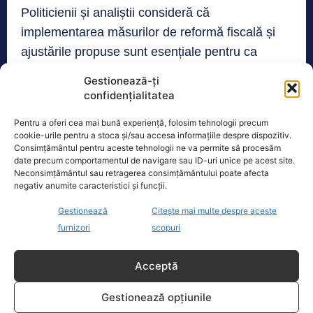
Politicienii și analiștii consideră că
implementarea măsurilor de reformă fiscală și
ajustările propuse sunt esențiale pentru ca
România să îndeplinească obiectivele stabilite
Gestionează-ți
prin PNRR și să reducă treptat deficitul,
confidențialitatea
asigurând, totodată, stabilitatea economiei pe
Pentru a oferi cea mai bună experiență, folosim tehnologii precum
termen lung.
cookie-urile pentru a stoca și/sau accesa informațiile despre dispozitiv.
Consimțământul pentru aceste tehnologii ne va permite să procesăm
date precum comportamentul de navigare sau ID-uri unice pe acest site.
Neconsimțământul sau retragerea consimțământului poate afecta
TAGS
COMISIA EUROPEANĂ
PLAN FISCAL
negativ anumite caracteristici și funcții.
Gestionează
Citește mai multe despre aceste
Realitatea
furnizori
scopuri
Dronă doborâtă de un avion F‑16 în zona
Acceptă
Padina Buzău -…
Gestionează opțiunile
O dronă a fost doborâtă vineri dimineață de un avion
F‑16 al Forțelor Aeriene Române, în zona Padina, în