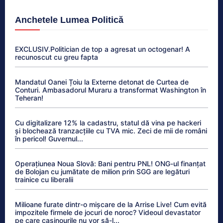
Anchetele Lumea Politică
EXCLUSIV.Politician de top a agresat un octogenar! A
recunoscut cu greu fapta
Mandatul Oanei Țoiu la Externe detonat de Curtea de
Conturi. Ambasadorul Muraru a transformat Washington în
Teheran!
Cu digitalizare 12% la cadastru, statul dă vina pe hackeri
și blochează tranzacțiile cu TVA mic. Zeci de mii de români
în pericol! Guvernul...
Operațiunea Noua Slovă: Bani pentru PNL! ONG-ul finanțat
de Bolojan cu jumătate de milion prin SGG are legături
trainice cu liberalii
Milioane furate dintr-o mișcare de la Arrise Live! Cum evită
impozitele firmele de jocuri de noroc? Videoul devastator
pe care casinourile nu vor să-l...