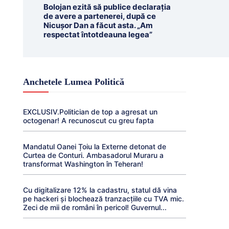
Bolojan ezită să publice declarația
de avere a partenerei, după ce
Nicușor Dan a făcut asta. „Am
respectat întotdeauna legea”
Anchetele Lumea Politică
EXCLUSIV.Politician de top a agresat un
octogenar! A recunoscut cu greu fapta
Mandatul Oanei Țoiu la Externe detonat de
Curtea de Conturi. Ambasadorul Muraru a
transformat Washington în Teheran!
Cu digitalizare 12% la cadastru, statul dă vina
pe hackeri și blochează tranzacțiile cu TVA mic.
Zeci de mii de români în pericol! Guvernul...