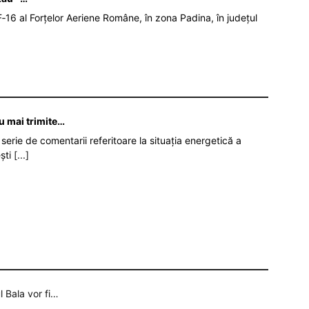
‑16 al Forțelor Aeriene Române, în zona Padina, în județul
nu mai trimite…
serie de comentarii referitoare la situația energetică a
ști
[...]
l Bala vor fi…