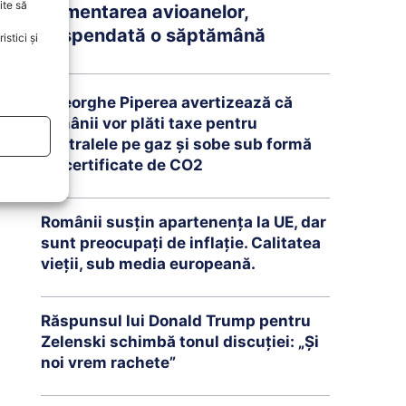
ite să
Alimentarea avioanelor,
suspendată o săptămână
stici și
Gheorghe Piperea avertizează că
românii vor plăti taxe pentru
centralele pe gaz și sobe sub formă
de certificate de CO2
Românii susțin apartenența la UE, dar
sunt preocupați de inflație. Calitatea
vieții, sub media europeană.
Răspunsul lui Donald Trump pentru
Zelenski schimbă tonul discuției: „Și
noi vrem rachete”