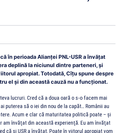
 că în perioada Alianţei PNL-USR a învăţat
ra deplină la niciunul dintre parteneri, şi
viitorul apropiat. Totodată, Cîțu spune despre
tru el și din această cauză nu a funcționat.
âteva lucruri. Cred că a doua oară o s-o facem mai
 ai puterea să o iei din nou de la capăt… Românii au
utere. Acum e clar că maturitatea politică poate – şi
e, dar am învăţat din această experienţă. Eu am învăţat
ed că şi USR a învăţat. Poate în viitorul apropiat vom