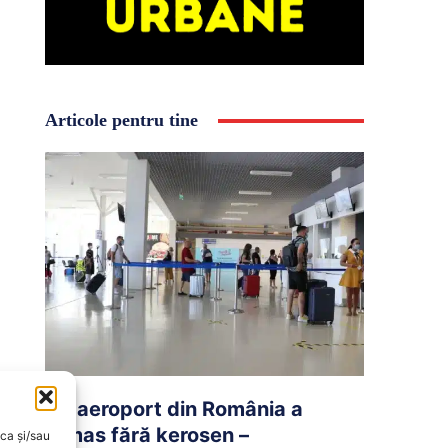
Articole pentru tine
Un aeroport din România a
rămas fără kerosen –
oca și/sau