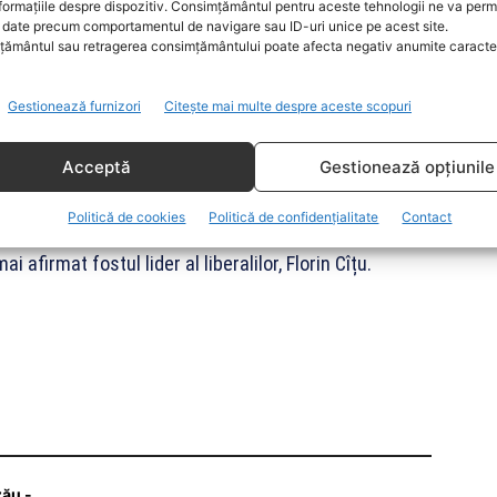
formațiile despre dispozitiv. Consimțământul pentru aceste tehnologii ne va perm
un pas în lateral. Pentru mine această coaliţie nu e
date precum comportamentul de navigare sau ID-uri unice pe acest site.
suri antieconomice şi antiromâni, putem acum să
ământul sau retragerea consimțământului poate afecta negativ anumite caracteri
u vor fi la fel?! Şi deja am câteva exemple că
L. Sunt sigur că îşi vor asuma rezultatele, la final,
Gestionează furnizori
Citește mai multe despre aceste scopuri
 să fiu în această coaliţie cu PSD, pentru că mi se
Acceptă
Gestionează opțiunile
susţinută. În ultimii 5 ani, PNL a fost cel care a
eliminat taxe, nu PSD. Dacă cineva avea ascendent în
Politică de cookies
Politică de confidențialitate
Contact
 PNL şi, totuşi, în această coaliţie, orice măsură
afirmat fostul lider al liberalilor, Florin Cîțu.
zău -…