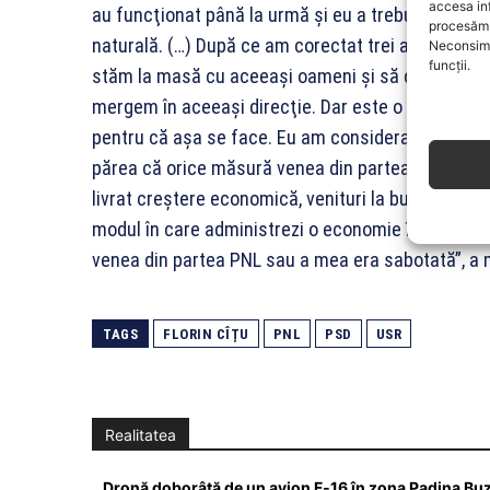
accesa in
au funcţionat până la urmă şi eu a trebuit să fac 
procesăm 
naturală. (…) După ce am corectat trei ani de mă
Neconsimț
funcții.
stăm la masă cu aceeaşi oameni şi să credem că n
mergem în aceeaşi direcţie. Dar este o decizie a PN
pentru că aşa se face. Eu am considerat că nu pot
părea că orice măsură venea din partea PNL nu era 
livrat creştere economică, venituri la buget şi a 
modul în care administrezi o economie în criză era
venea din partea PNL sau a mea era sabotată”, a mai 
TAGS
FLORIN CÎȚU
PNL
PSD
USR
Realitatea
Dronă doborâtă de un avion F‑16 în zona Padina Bu