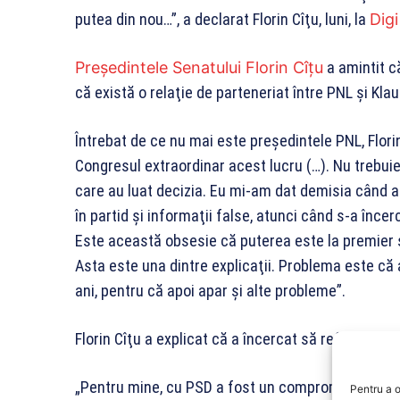
putea din nou…”, a declarat Florin Cîţu, luni, la
Dig
Preşedintele Senatului Florin Cîțu
a amintit că
că există o relaţie de parteneriat între PNL şi Kla
Întrebat de ce nu mai este preşedintele PNL, Flori
Congresul extraordinar acest lucru (…). Nu trebuie
care au luat decizia. Eu mi-am dat demisia când a
în partid şi informaţii false, atunci când s-a înce
Este această obsesie că puterea este la premier şi
Asta este una dintre explicaţii. Problema este că
ani, pentru că apoi apar şi alte probleme”.
Florin Cîţu a explicat că a încercat să refacă alia
„Pentru mine, cu PSD a fost un compromis. Nu era 
Pentru a o