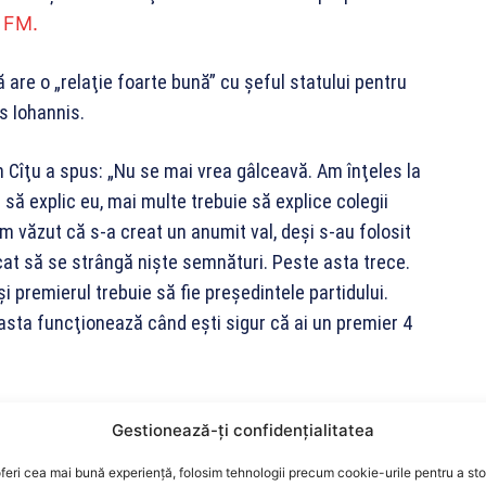
i FM.
 are o „relaţie foarte bună” cu şeful statului pentru
us Iohannis.
n Cîţu a spus: „Nu se mai vrea gâlceavă. Am înţeles la
 să explic eu, mai multe trebuie să explice colegii
m văzut că s-a creat un anumit val, deşi s-au folosit
rcat să se strângă nişte semnături. Peste asta trece.
 premierul trebuie să fie preşedintele partidului.
 asta funcţionează când eşti sigur că ai un premier 4
nţa cu USR şi a discutat, punându-şi „cenuşă în cap”.
Gestionează-ți confidențialitatea
ceva ce era natural şi poate de aceea lucrurile nu
feri cea mai bună experiență, folosim tehnologii precum cookie-urile pentru a st