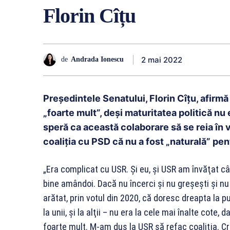
Florin Cîțu
2 mai 2022
de
Andrada Ionescu
Preşedintele Senatului, Florin Cîțu, afirmă
„foarte mult”, deşi maturitatea politică nu e
speră ca această colaborare să se reia în 
coaliția cu PSD că nu a fost „naturală” pen
„Era complicat cu USR. Şi eu, şi USR am învăţat c
bine amândoi. Dacă nu încerci şi nu greşeşti şi nu
arătat, prin votul din 2020, că doresc dreapta la p
la unii, şi la alţii – nu era la cele mai înalte cot
foarte mult. M-am dus la USR să refac coaliţia. Cr