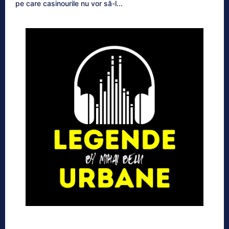
pe care casinourile nu vor să-l...