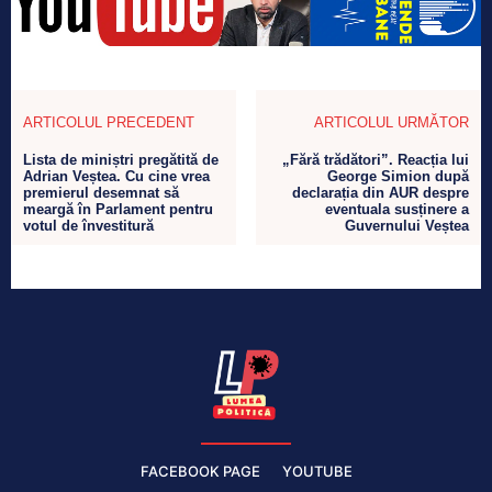
ARTICOLUL PRECEDENT
ARTICOLUL URMĂTOR
Lista de miniștri pregătită de
„Fără trădători”. Reacția lui
Adrian Veștea. Cu cine vrea
George Simion după
premierul desemnat să
declarația din AUR despre
meargă în Parlament pentru
eventuala susținere a
votul de învestitură
Guvernului Veștea
FACEBOOK PAGE
YOUTUBE