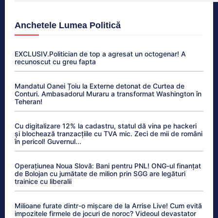
Anchetele Lumea Politică
EXCLUSIV.Politician de top a agresat un octogenar! A
recunoscut cu greu fapta
Mandatul Oanei Țoiu la Externe detonat de Curtea de
Conturi. Ambasadorul Muraru a transformat Washington în
Teheran!
Cu digitalizare 12% la cadastru, statul dă vina pe hackeri
și blochează tranzacțiile cu TVA mic. Zeci de mii de români
în pericol! Guvernul...
Operațiunea Noua Slovă: Bani pentru PNL! ONG-ul finanțat
de Bolojan cu jumătate de milion prin SGG are legături
trainice cu liberalii
Milioane furate dintr-o mișcare de la Arrise Live! Cum evită
impozitele firmele de jocuri de noroc? Videoul devastator