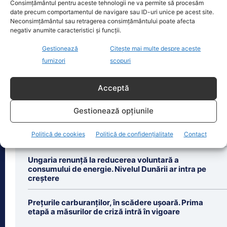
Consimțământul pentru aceste tehnologii ne va permite să procesăm
în 2026 de asigurare în sistemul public
date precum comportamentul de navigare sau ID-uri unice pe acest site.
de sănătate dacă optează pentru
Neconsimțământul sau retragerea consimțământului poate afecta
negativ anumite caracteristici și funcții.
plata contribuției de
[...]
Gestionează
Citește mai multe despre aceste
furnizori
scopuri
Acceptă
Ultimele știri
Gestionează opțiunile
România exportă energie ieftină la prânz și importă
scump seara. Cine sunt câștigătorii din afacerea
Politică de cookies
Politică de confidențialitate
Contact
energetică
Ungaria renunță la reducerea voluntară a
consumului de energie. Nivelul Dunării ar intra pe
creștere
Prețurile carburanților, în scădere ușoară. Prima
etapă a măsurilor de criză intră în vigoare