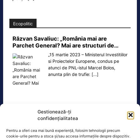
Ecopolitic
Răzvan Savaliuc: „România mai are
Parchet General? Mai are structuri de…
„15 martie 2023 – Ministerul Investitiilor
si Proiectelor Europene, condus pe
atunci de PNL-istul Marcel Bolos,
anunta plin de trufie:
[...]
Oficiul de Știri
Gestionează-ți
confidențialitatea
Cât costă asigurarea de sănătate în 2026 dacă nu ai
venituri.…
Pentru a oferi cea mai bună experiență, folosim tehnologii precum
cookie-urile pentru a stoca și/sau accesa informațiile despre dispozitiv.
Persoanele fără venituri pot beneficia