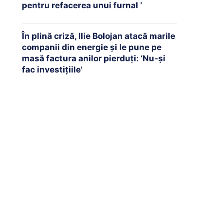
pentru refacerea unui furnal ‘
În plină criză, Ilie Bolojan atacă marile
companii din energie și le pune pe
masă factura anilor pierduți: ‘Nu-și
fac investițiile’