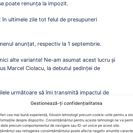
se poate renunța la impozit.
n ultimele zile tot felul de presupuneri
rmenul anunțat, respectiv la 1 septembrie.
 nici alte variante! Ne-am asumat acest lucru și
pus Marcel Ciolacu, la debutul ședinței de
zilele următoare să îmi transmită impactul de
.
Gestionează-ți confidențialitatea
feri cea mai bună experiență, folosim tehnologii precum cookie-urile pentru a st
ează nicio pensie. Să vedem impactul între
formațiile despre dispozitiv. Consimțământul pentru aceste tehnologii ne va perm
rjă până la 3.000 de lei, astfel încât – aștept
date precum comportamentul de navigare sau ID-uri unice pe acest site.
ământul sau retragerea consimțământului poate afecta negativ anumite caracteri