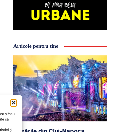
Articole pentru tine
oca și/sau
ite să
Cazările din Cluj-Napoca,
stici și