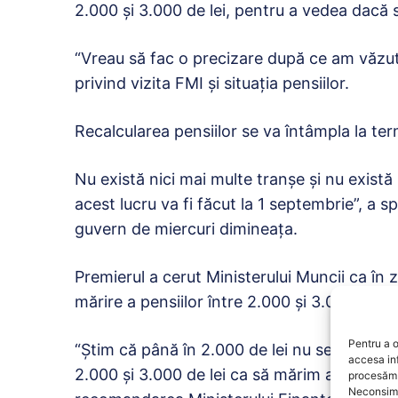
2.000 și 3.000 de lei, pentru a vedea dacă 
“Vreau să fac o precizare după ce am văzut î
privind vizita FMI și situația pensiilor.
Recalcularea pensiilor se va întâmpla la te
Nu există nici mai multe tranșe şi nu există
acest lucru va fi făcut la 1 septembrie”, a s
guvern de miercuri dimineața.
Premierul a cerut Ministerului Muncii ca în 
mărire a pensiilor între 2.000 și 3.000 de lei
Pentru a o
“Știm că până în 2.000 de lei nu se impozit
accesa in
2.000 și 3.000 de lei ca să mărim această ma
procesăm 
Neconsimț