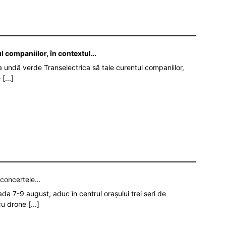
ul companiilor, în contextul…
da undă verde Transelectrica să taie curentul companiilor,
e
[...]
p concertele…
oada 7-9 august, aduc în centrul orașului trei seri de
 cu drone
[...]