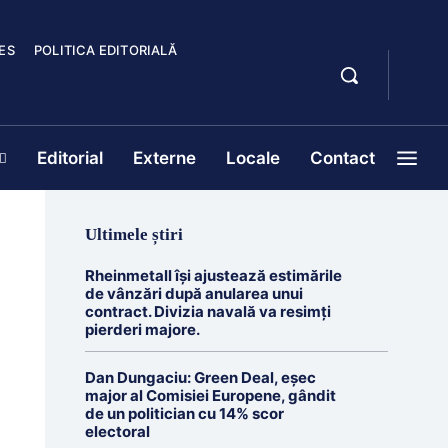
ES
POLITICA EDITORIALĂ
Editorial
Externe
Locale
Contact
Ultimele știri
Rheinmetall își ajustează estimările
de vânzări după anularea unui
contract. Divizia navală va resimți
pierderi majore.
Dan Dungaciu: Green Deal, eșec
major al Comisiei Europene, gândit
de un politician cu 14% scor
electoral