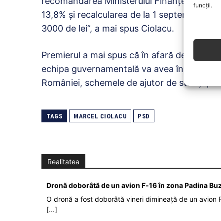
recomandarea Ministerului Finanțelor – s
funcții.
13,8% și recalcularea de la 1 septembrie să
3000 de lei”, a mai spus Ciolacu.
Premierul a mai spus că în afară de discuții
echipa guvernamentală va avea întâlniri cu
României, schemele de ajutor de stat și pe
TAGS
MARCEL CIOLACU
PSD
Realitatea
Dronă doborâtă de un avion F‑16 în zona Padina Bu
O dronă a fost doborâtă vineri dimineață de un avion F
[...]