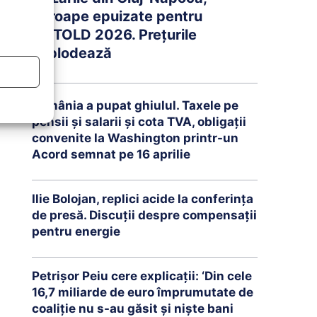
aproape epuizate pentru
UNTOLD 2026. Prețurile
explodează
România a pupat ghiulul. Taxele pe
pensii și salarii și cota TVA, obligații
convenite la Washington printr-un
Acord semnat pe 16 aprilie
Ilie Bolojan, replici acide la conferința
de presă. Discuții despre compensații
pentru energie
Petrişor Peiu cere explicații: ‘Din cele
16,7 miliarde de euro împrumutate de
coaliţie nu s-au găsit şi nişte bani