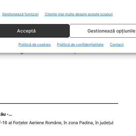
ă vedem dacă ne permitem după majorarea de
 avem și această scutire de impozite până în
Gestionează furnizori
Citește mai multe despre aceste scopuri
Acceptă
Gestionează opțiunile
le cu sindicatele, în perioada următoare, toată
 mediul de afaceri despre dezvoltarea
Politică de cookies
Politică de confidențialitate
Contact
ntru atragerea fondurilor europene.
zău -…
‑16 al Forțelor Aeriene Române, în zona Padina, în județul