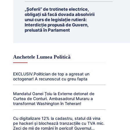
„Șoferii” de trotinete electrice,
obligați să facă dovada absolvirii
unui curs de legislație rutieră:
Interdicție propusă de Guvern,
preluată în Parlament
Anchetele Lumea Politică
EXCLUSIV.Politician de top a agresat un
octogenar! A recunoscut cu greu fapta
Mandatul Oanei Țoiu la Externe detonat de
Curtea de Conturi. Ambasadorul Muraru a
transformat Washington în Teheran!
Cu digitalizare 12% la cadastru, statul dă vina
pe hackeri și blochează tranzacțiile cu TVA mic.
Zeci de mii de români în pericol! Guvernul...