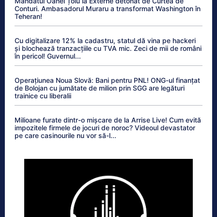
Mandatul Oanei Țoiu la Externe detonat de Curtea de
Conturi. Ambasadorul Muraru a transformat Washington în
Teheran!
Cu digitalizare 12% la cadastru, statul dă vina pe hackeri
și blochează tranzacțiile cu TVA mic. Zeci de mii de români
în pericol! Guvernul...
Operațiunea Noua Slovă: Bani pentru PNL! ONG-ul finanțat
de Bolojan cu jumătate de milion prin SGG are legături
trainice cu liberalii
Milioane furate dintr-o mișcare de la Arrise Live! Cum evită
impozitele firmele de jocuri de noroc? Videoul devastator
pe care casinourile nu vor să-l...