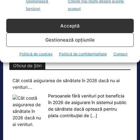
Gestionează
Citește mai multe despre aceste
Parchet General? Mai are structuri de…
furnizori
scopuri
„15 martie 2023 – Ministerul Investitiilor
si Proiectelor Europene, condus pe
atunci de PNL-istul Marcel Bolos,
Acceptă
anunta plin de trufie:
[...]
Gestionează opțiunile
Politică de cookies
Politică de confidențialitate
Contact
Oficiul de Știri
Cât costă asigurarea de sănătate în 2026 dacă nu ai
venituri.…
Persoanele fără venituri pot beneficia
în 2026 de asigurare în sistemul public
de sănătate dacă optează pentru
plata contribuției de
[...]