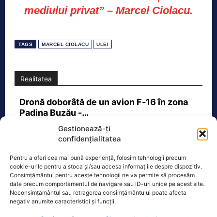
mediului privat” – Marcel Ciolacu.
TAGS
MARCEL CIOLACU
ULEI
Realitatea
Dronă doborâtă de un avion F‑16 în zona
Padina Buzău -…
O dronă a fost doborâtă vineri dimineață de un avion
Gestionează-ți
F‑16 al Forțelor Aeriene Române, în zona Padina, în
confidențialitatea
județul
[...]
Pentru a oferi cea mai bună experiență, folosim tehnologii precum
cookie-urile pentru a stoca și/sau accesa informațiile despre dispozitiv.
Consimțământul pentru aceste tehnologii ne va permite să procesăm
date precum comportamentul de navigare sau ID-uri unice pe acest site.
Ecopolitic
Neconsimțământul sau retragerea consimțământului poate afecta
negativ anumite caracteristici și funcții.
Răzvan Savaliuc: „România mai are