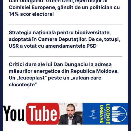
Dan Dungaciu: Green Deal, eșec major al
Comisiei Europene, gândit de un politician cu
14% scor electoral
Strategia națională pentru biodiversitate,
adoptată în Camera Deputaților. De ce, totuși,
USR a votat cu amendamentele PSD
Critici dure ale lui Dan Dungaciu la adresa
măsurilor energetice din Republica Moldova.
Un „leucoplast” peste un „vulcan care
clocotește”