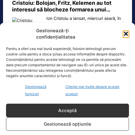
Cristoiu: Bolojan, Fritz, Kelemen au tot
interesul să blocheze formarea unui…
Ion Cristoiu a lansat, miercuri seară, în
direct la Realitatea PLUS, un atac dur
Gestionează-ți
la adresa lui Ilie Bolojan și
[...]
confidențialitatea
Pentru a oferi cea mai bună experiență, folosim tehnologii precum
cookie-urile pentru a stoca și/sau accesa informațiile despre dispozitiv.
Consimțământul pentru aceste tehnologii ne va permite să procesăm
date precum comportamentul de navigare sau ID-uri unice pe acest site.
Neconsimțământul sau retragerea consimțământului poate afecta
Oficiul de Știri
negativ anumite caracteristici și funcții.
Eclipsa de soare, 12 august 2026. Orașele din România
Gestionează
Citește mai multe despre aceste
unde va…
furnizori
scopuri
Eclipsa de soare din 12 august 2026
este unul dintre cele mai importante
Acceptă
evenimente astronomice ale anului,
însă nu va
[...]
Gestionează opțiunile