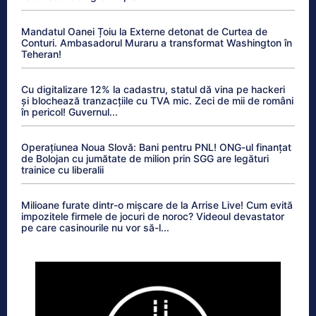
Mandatul Oanei Țoiu la Externe detonat de Curtea de
Conturi. Ambasadorul Muraru a transformat Washington în
Teheran!
Cu digitalizare 12% la cadastru, statul dă vina pe hackeri
și blochează tranzacțiile cu TVA mic. Zeci de mii de români
în pericol! Guvernul...
Operațiunea Noua Slovă: Bani pentru PNL! ONG-ul finanțat
de Bolojan cu jumătate de milion prin SGG are legături
trainice cu liberalii
Milioane furate dintr-o mișcare de la Arrise Live! Cum evită
impozitele firmele de jocuri de noroc? Videoul devastator
pe care casinourile nu vor să-l...