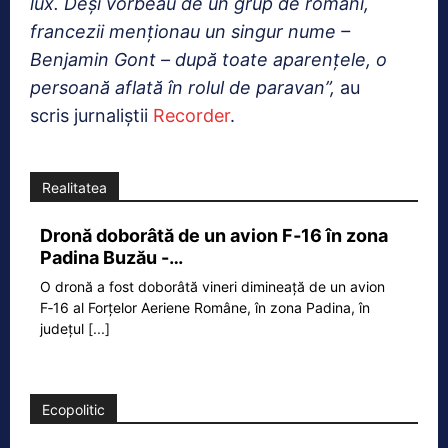
lux. Deși vorbeau de un grup de români,
francezii menționau un singur nume –
Benjamin Gont – după toate aparențele, o
persoană aflată în rolul de paravan”,
au
scris jurnaliștii
Recorder
.
Realitatea
Dronă doborâtă de un avion F‑16 în zona
Padina Buzău -…
O dronă a fost doborâtă vineri dimineață de un avion
F‑16 al Forțelor Aeriene Române, în zona Padina, în
județul
[...]
Ecopolitic