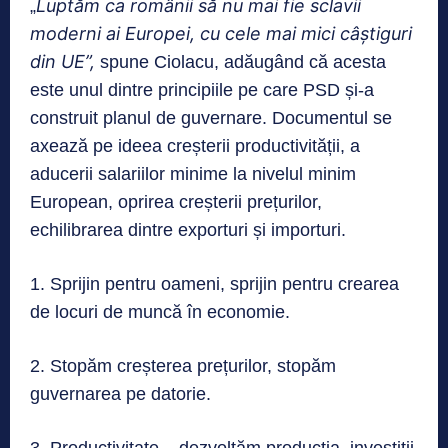
Luptăm ca românii să nu mai fie sclavii
„
moderni ai Europei, cu cele mai mici câștiguri
din UE
”
,
spune Ciolacu, adăugând că acesta
este unul dintre principiile pe care PSD și-a
construit planul de guvernare. Documentul se
axează pe ideea creșterii productivității, a
aducerii salariilor minime la nivelul minim
European, oprirea creșterii prețurilor,
echilibrarea dintre exporturi și importuri.
1. Sprijin pentru oameni, sprijin pentru crearea
de locuri de muncă în economie.
2. Stopăm creșterea prețurilor, stopăm
guvernarea pe datorie.
3. Productivitate – dezvoltăm producția, investiții