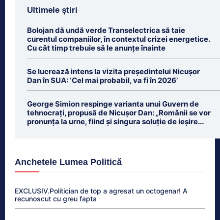
Ultimele știri
Bolojan dă undă verde Transelectrica să taie
curentul companiilor, în contextul crizei energetice.
Cu cât timp trebuie să le anunțe înainte
Se lucrează intens la vizita președintelui Nicușor
Dan în SUA: ‘Cel mai probabil, va fi în 2026’
George Simion respinge varianta unui Guvern de
tehnocrați, propusă de Nicușor Dan: „Românii se vor
pronunța la urne, fiind și singura soluție de ieșire...
Anchetele Lumea Politică
EXCLUSIV.Politician de top a agresat un octogenar! A
recunoscut cu greu fapta