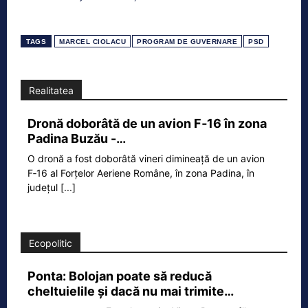
TAGS
MARCEL CIOLACU
PROGRAM DE GUVERNARE
PSD
Realitatea
Dronă doborâtă de un avion F‑16 în zona
Padina Buzău -…
O dronă a fost doborâtă vineri dimineață de un avion
F‑16 al Forțelor Aeriene Române, în zona Padina, în
județul
[...]
Ecopolitic
Ponta: Bolojan poate să reducă
cheltuielile şi dacă nu mai trimite…