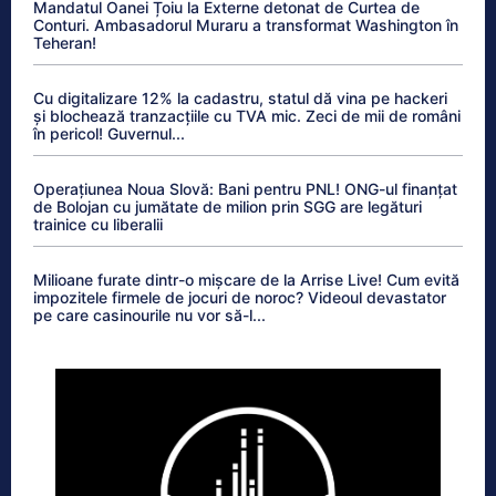
Mandatul Oanei Țoiu la Externe detonat de Curtea de
Conturi. Ambasadorul Muraru a transformat Washington în
Teheran!
Cu digitalizare 12% la cadastru, statul dă vina pe hackeri
și blochează tranzacțiile cu TVA mic. Zeci de mii de români
în pericol! Guvernul...
Operațiunea Noua Slovă: Bani pentru PNL! ONG-ul finanțat
de Bolojan cu jumătate de milion prin SGG are legături
trainice cu liberalii
Milioane furate dintr-o mișcare de la Arrise Live! Cum evită
impozitele firmele de jocuri de noroc? Videoul devastator
pe care casinourile nu vor să-l...