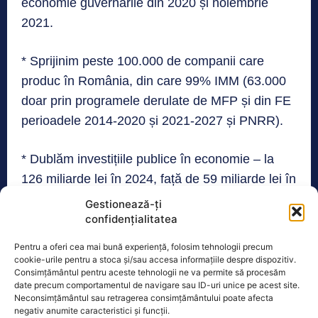
economie guvernările din 2020 și noiembrie
2021.
* Sprijinim peste 100.000 de companii care
produc în România, din care 99% IMM (63.000
doar prin programele derulate de MFP și din FE
perioadele 2014-2020 și 2021-2027 și PNRR).
* Dublăm investițiile publice în economie – la
126 miliarde lei în 2024, față de 59 miliarde lei în
anul 2021 la preluarea guvernării.
Gestionează-ți
confidențialitatea
* Ajungem la 82% din media UE la PIB pe
Pentru a oferi cea mai bună experiență, folosim tehnologii precum
locuitor raportat la puterea de cumpărare-
cookie-urile pentru a stoca și/sau accesa informațiile despre dispozitiv.
Consimțământul pentru aceste tehnologii ne va permite să procesăm
standard (în 2022 indicatorul este 77%, conform
date precum comportamentul de navigare sau ID-uri unice pe acest site.
Eurostat).
Neconsimțământul sau retragerea consimțământului poate afecta
negativ anumite caracteristici și funcții.