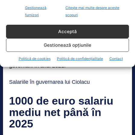
* La sfârșitul lui 2024 ne propunem un PIB de
Gestionează
Citește mai multe despre aceste
360 miliarde euro, cu 120 miliarde euro (50% în
furnizori
scopuri
plus) mai mult decât cel din 2021, la preluarea
Acceptă
guvernării.
Gestionează opțiunile
* Stopăm guvernarea pe datorie. Ducem datoria
în PIB la 46% în 2024 de la 49% la preluarea
Politică de cookies
Politică de confidențialitate
Contact
guvernării în anul 2021.
Salariile în guvernarea lui Ciolacu
1000 de euro salariu
mediu net până în
2025