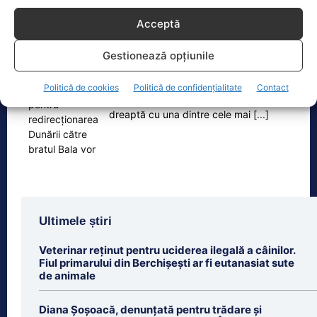
Oficiul de Știri
Acceptă
Cele 4 barje pentru redirecționarea Dunării către brațul
Gestionează opțiunile
Bala vor fi…
Cele 4 barje vor fi scufundate vineri, 7
Politică de cookies
Politică de confidențialitate
Contact
august. Autoritățile au intrat în linie
dreaptă cu una dintre cele mai
[...]
Ultimele știri
Veterinar reținut pentru uciderea ilegală a câinilor.
Fiul primarului din Berchișești ar fi eutanasiat sute
de animale
Diana Șoșoacă, denunțată pentru trădare și