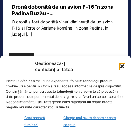
Dronă doborâtă de un avion F‑16 în zona
Padina Buzău -…
O dronă a fost doborâtă vineri dimineață de un avion
F‑16 al Forțelor Aeriene Române, în zona Padina, în
județul
[...]
Ecopolitic
Gestionează-ți
confidențialitatea
Ponta: Bolojan poate să reducă
cheltuielile şi dacă nu mai trimite…
Pentru a oferi cea mai bună experiență, folosim tehnologii precum
cookie-urile pentru a stoca și/sau accesa informațiile despre dispozitiv.
Fostul premier Victor Ponta a făcut o
Consimțământul pentru aceste tehnologii ne va permite să procesăm
serie de comentarii referitoare la
date precum comportamentul de navigare sau ID-uri unice pe acest site.
situația energetică a României. „Ideea
Neconsimțământul sau retragerea consimțământului poate afecta
e următoarea. Oprești
[...]
negativ anumite caracteristici și funcții.
Gestionează
Citește mai multe despre aceste
furnizori
scopuri