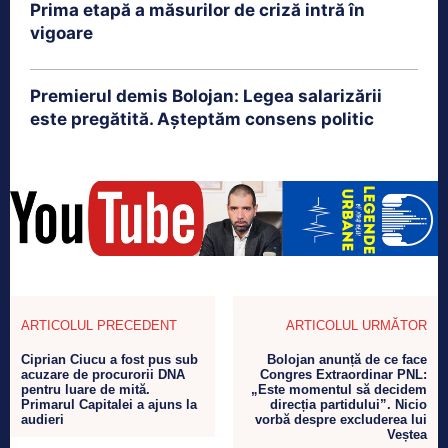
Prima etapă a măsurilor de criză intră în
vigoare
Premierul demis Bolojan: Legea salarizării
este pregătită. Așteptăm consens politic
ARTICOLUL PRECEDENT
ARTICOLUL URMĂTOR
Ciprian Ciucu a fost pus sub
Bolojan anunță de ce face
acuzare de procurorii DNA
Congres Extraordinar PNL:
pentru luare de mită.
„Este momentul să decidem
Primarul Capitalei a ajuns la
direcția partidului”. Nicio
audieri
vorbă despre excluderea lui
Veștea