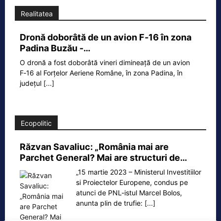
Realitatea
Dronă doborâtă de un avion F‑16 în zona
Padina Buzău -…
O dronă a fost doborâtă vineri dimineață de un avion
F‑16 al Forțelor Aeriene Române, în zona Padina, în
județul
[...]
Ecopolitic
Răzvan Savaliuc: „România mai are
Parchet General? Mai are structuri de…
„15 martie 2023 – Ministerul Investitiilor
si Proiectelor Europene, condus pe
atunci de PNL-istul Marcel Bolos,
anunta plin de trufie:
[...]