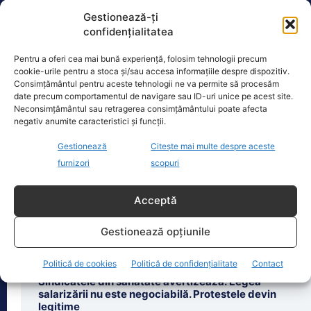
Gestionează-ți
confidențialitatea
Oficiul de Știri
Pentru a oferi cea mai bună experiență, folosim tehnologii precum
cookie-urile pentru a stoca și/sau accesa informațiile despre dispozitiv.
Consimțământul pentru aceste tehnologii ne va permite să procesăm
Copil din Reghin, salvat după ce și-a prins mâna în
date precum comportamentul de navigare sau ID-uri unice pe acest site.
mașina…
Neconsimțământul sau retragerea consimțământului poate afecta
Un copil de doar 2 ani din Reghin a
negativ anumite caracteristici și funcții.
trecut printr-un moment dramatic,
Gestionează
Citește mai multe despre aceste
vineri, după ce și-a prins mâna
dreaptă
[...]
furnizori
scopuri
Acceptă
Gestionează opțiunile
Ultimele știri
Politică de cookies
Politică de confidențialitate
Contact
Sindicatele din sănătate avertizează: Legea
salarizării nu este negociabilă. Protestele devin
legitime