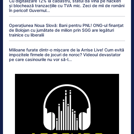
Cu digitalizare 12% la cadastru, statul dă vina pe hackeri
și blochează tranzacțiile cu TVA mic. Zeci de mii de români
în pericol! Guvernul...
Operațiunea Noua Slovă: Bani pentru PNL! ONG-ul finanțat
de Bolojan cu jumătate de milion prin SGG are legături
trainice cu liberalii
Milioane furate dintr-o mișcare de la Arrise Live! Cum evită
impozitele firmele de jocuri de noroc? Videoul devastator
pe care casinourile nu vor să-l...