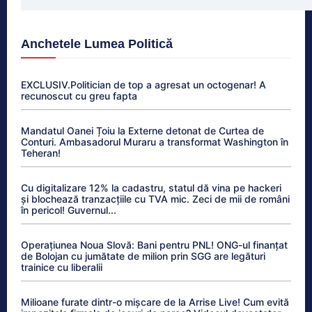
Anchetele Lumea Politică
EXCLUSIV.Politician de top a agresat un octogenar! A
recunoscut cu greu fapta
Mandatul Oanei Țoiu la Externe detonat de Curtea de
Conturi. Ambasadorul Muraru a transformat Washington în
Teheran!
Cu digitalizare 12% la cadastru, statul dă vina pe hackeri
și blochează tranzacțiile cu TVA mic. Zeci de mii de români
în pericol! Guvernul...
Operațiunea Noua Slovă: Bani pentru PNL! ONG-ul finanțat
de Bolojan cu jumătate de milion prin SGG are legături
trainice cu liberalii
Milioane furate dintr-o mișcare de la Arrise Live! Cum evită