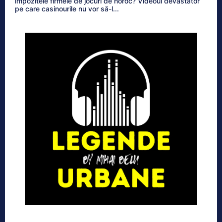
impozitele firmele de jocuri de noroc? Videoul devastator
pe care casinourile nu vor să-l...