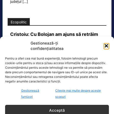
județul
[...]
Ecopolitic
Cristoiu: Cu Bolojan am ajuns să retrăim
vremurile comunismului; probabil, în…
Gestionează-ți
Invitat la Marius Tucă Show, Ion
confidențialitatea
Cristoiu susține că măsurile anunțate
de Ilie Bolojan privind reducerea
Pentru a oferi cea mai bună experiență, folosim tehnologii precum
cookie-urile pentru a stoca și/sau accesa informațiile despre dispozitiv.
consumului de energie electrică
[...]
Consimțământul pentru aceste tehnologii ne va permite să procesăm
date precum comportamentul de navigare sau ID-uri unice pe acest site.
Neconsimțământul sau retragerea consimțământului poate afecta
negativ anumite caracteristici și funcții.
Gestionează
Citește mai multe despre aceste
Oficiul de Știri
furnizori
scopuri
Cele 4 barje pentru redirecționarea Dunării către brațul
Bala vor fi…
Acceptă