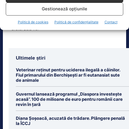
Cele 4 barje vor fi scufundate vineri, 7
Gestionează opțiunile
august. Autoritățile au intrat în linie
dreaptă cu una dintre cele mai
[...]
Politică de cookies
Politică de confidențialitate
Contact
Ultimele știri
Veterinar reținut pentru uciderea ilegală a câinilor.
Fiul primarului din Berchișești ar fi eutanasiat sute
de animale
Guvernul lansează programul „Diaspora investește
acasă”. 100 de milioane de euro pentru românii care
revin în țară
Diana Șoșoacă, acuzată de trădare. Plângere penală
la ÎCCJ