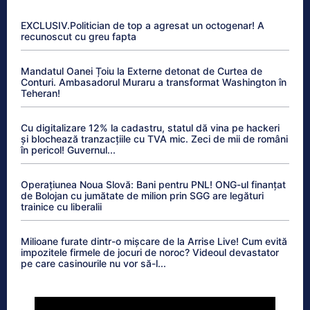
EXCLUSIV.Politician de top a agresat un octogenar! A
recunoscut cu greu fapta
Mandatul Oanei Țoiu la Externe detonat de Curtea de
Conturi. Ambasadorul Muraru a transformat Washington în
Teheran!
Cu digitalizare 12% la cadastru, statul dă vina pe hackeri
și blochează tranzacțiile cu TVA mic. Zeci de mii de români
în pericol! Guvernul...
Operațiunea Noua Slovă: Bani pentru PNL! ONG-ul finanțat
de Bolojan cu jumătate de milion prin SGG are legături
trainice cu liberalii
Milioane furate dintr-o mișcare de la Arrise Live! Cum evită
impozitele firmele de jocuri de noroc? Videoul devastator
pe care casinourile nu vor să-l...