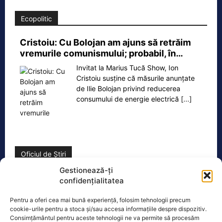
Ecopolitic
Cristoiu: Cu Bolojan am ajuns să retrăim
vremurile comunismului; probabil, în…
Invitat la Marius Tucă Show, Ion
Cristoiu susține că măsurile anunțate
de Ilie Bolojan privind reducerea
consumului de energie electrică
[...]
Oficiul de Știri
Gestionează-ți
Copil din Reghin, salvat după ce și-a prins mâna în
confidențialitatea
mașina…
Pentru a oferi cea mai bună experiență, folosim tehnologii precum
Un copil de doar 2 ani din Reghin a
cookie-urile pentru a stoca și/sau accesa informațiile despre dispozitiv.
trecut printr-un moment dramatic,
Consimțământul pentru aceste tehnologii ne va permite să procesăm