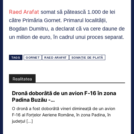
Raed Arafat
somat să pătească 1.000 de lei
către Primăria Gornet. Primarul localității,
Bogdan Dumitru, a declarat că va cere daune de
un milion de euro, în cadrul unui proces separat.
TAGS
GORNET
RAED ARAFAT
SOMAȚIE DE PLATĂ
Realitatea
Dronă doborâtă de un avion F‑16 în zona
Padina Buzău -…
O dronă a fost doborâtă vineri dimineață de un avion
F‑16 al Forțelor Aeriene Române, în zona Padina, în
județul
[...]