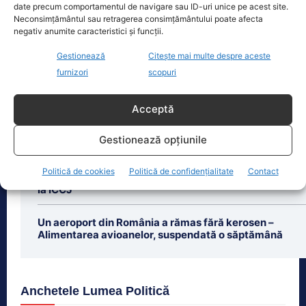
vineri, după ce și-a prins mâna
date precum comportamentul de navigare sau ID-uri unice pe acest site.
dreaptă
[...]
Neconsimțământul sau retragerea consimțământului poate afecta
negativ anumite caracteristici și funcții.
Gestionează
Citește mai multe despre aceste
furnizori
scopuri
Ultimele știri
Acceptă
Peiu îl acuză pe Nicușor Dan că minte în privința
Gestionează opțiunile
aderării la zona euro: „Nu există niciun consens”
Politică de cookies
Politică de confidențialitate
Contact
Diana Șoșoacă, acuzată de trădare. Plângere penală
la ÎCCJ
Un aeroport din România a rămas fără kerosen –
Alimentarea avioanelor, suspendată o săptămână
Anchetele Lumea Politică