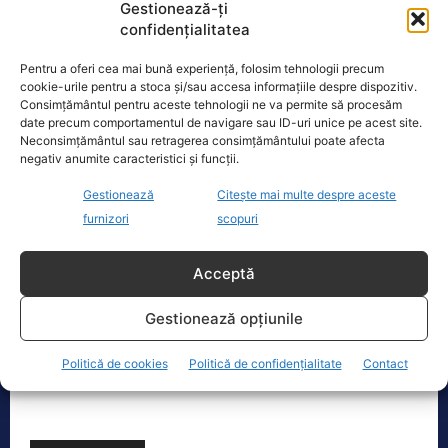
Dronă doborâtă de un avion F‑16 în zona
Gestionează-ți
confidențialitatea
Padina Buzău -…
O dronă a fost doborâtă vineri dimineață de un avion
Pentru a oferi cea mai bună experiență, folosim tehnologii precum
F‑16 al Forțelor Aeriene Române, în zona Padina, în
cookie-urile pentru a stoca și/sau accesa informațiile despre dispozitiv.
județul
[...]
Consimțământul pentru aceste tehnologii ne va permite să procesăm
date precum comportamentul de navigare sau ID-uri unice pe acest site.
Neconsimțământul sau retragerea consimțământului poate afecta
negativ anumite caracteristici și funcții.
Ecopolitic
Gestionează
Citește mai multe despre aceste
furnizori
scopuri
Bolojan dă undă verde Transelectrica să
taie curentul companiilor, în contextul…
Acceptă
Ilie Bolojan a transmis astăzi că va da
undă verde Transelectrica să taie
Gestionează opțiunile
curentul companiilor, în contextul
actualei crize energetice
[...]
Politică de cookies
Politică de confidențialitate
Contact