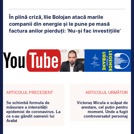
În plină criză, Ilie Bolojan atacă marile
companii din energie și le pune pe masă
factura anilor pierduți: ‘Nu-și fac investițiile’
ARTICOLUL PRECEDENT
ARTICOLUL URMĂTOR
Se schimbă formula de
Victoraș Micula a scăpat de
măsurare a intensității
arestare, cel puțin pentru
epidemiei de coronavirus. La
moment. Unde a fugit
ce s-au gândit oamenii lui
controversatul personaj
Arafat