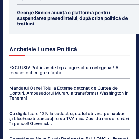
George Simion anunță o platformă pentru
suspendarea președintelui, după criza politică de
trei luni
Anchetele Lumea Politică
EXCLUSIV.Politician de top a agresat un octogenar! A
recunoscut cu greu fapta
Mandatul Oanei Țoiu la Externe detonat de Curtea de
Conturi. Ambasadorul Muraru a transformat Washington în
Teheran!
Cu digitalizare 12% la cadastru, statul dă vina pe hackeri
și blochează tranzacțiile cu TVA mic. Zeci de mii de români
în pericol! Guvernul...
Operațiunea Noua Slovă: Bani pentru PNL! ONG-ul finanțat