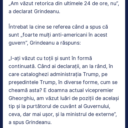
„Am văzut retorica din ultimele 24 de ore, nu”,
a declarat Grindeanu.
Întrebat la cine se referea când a spus că
sunt „foarte mulţi anti-americani în acest
guvern”, Grindeanu a răspuns:
„I-aţi văzut cu toţii şi sunt în formă
continuată. Când ai declaraţii, an la rând, în
care cataloghezi administraţia Trump, pe
preşedintele Trump, în diverse forme, cum se
cheamă asta? E doamna actual vicepremier
Gheorghiu, am văzut luări de poziţii de acelaşi
tip şi la purtătorul de cuvânt al Guvernului,
ceva, dar mai uşor, şi la ministrul de externe”,
a spus Grindeanu.