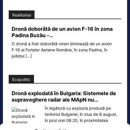
Realitatea
Dronă doborâtă de un avion F‑16 în zona
Padina Buzău -…
O dronă a fost doborâtă vineri dimineață de un avion
F‑16 al Forțelor Aeriene Române, în zona Padina, în
județul
[...]
Ecopolitic
Dronă explodată în Bulgaria: Sistemele de
supraveghere radar ale MApN nu…
În legătură cu explozia produsă pe
teritoriul Bulgariei, în ziua de 8 august,
în jurul orei 08.20, în proximitatea
frontierei
[...]