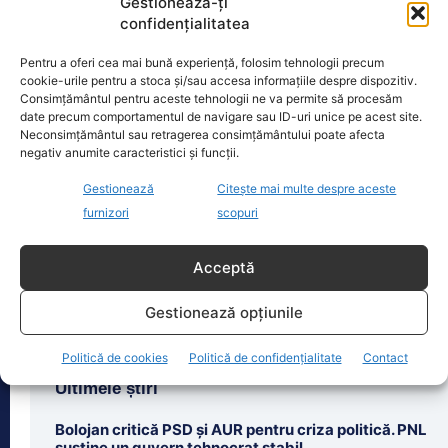
Gestionează-ți
confidențialitatea
Pentru a oferi cea mai bună experiență, folosim tehnologii precum
cookie-urile pentru a stoca și/sau accesa informațiile despre dispozitiv.
Oficiul de Știri
Consimțământul pentru aceste tehnologii ne va permite să procesăm
date precum comportamentul de navigare sau ID-uri unice pe acest site.
Neconsimțământul sau retragerea consimțământului poate afecta
Cât costă asigurarea de sănătate în 2026 dacă nu ai
negativ anumite caracteristici și funcții.
venituri.…
Gestionează
Citește mai multe despre aceste
Persoanele fără venituri pot beneficia
furnizori
scopuri
în 2026 de asigurare în sistemul public
de sănătate dacă optează pentru
plata contribuției de
[...]
Acceptă
Gestionează opțiunile
Politică de cookies
Politică de confidențialitate
Contact
Ultimele știri
Bolojan critică PSD și AUR pentru criza politică. PNL
susține un guvern tehnocrat stabil.