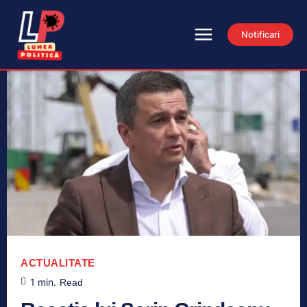
Notificari
ACTUALITATE
1
min.
Read