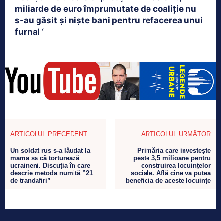
miliarde de euro împrumutate de coaliţie nu
s-au găsit şi nişte bani pentru refacerea unui
furnal ‘
ARTICOLUL PRECEDENT
ARTICOLUL URMĂTOR
Un soldat rus s-a lăudat la
Primăria care investește
mama sa că torturează
peste 3,5 milioane pentru
ucraineni. Discuția în care
construirea locuințelor
descrie metoda numită ”21
sociale. Află cine va putea
de trandafiri”
beneficia de aceste locuințe