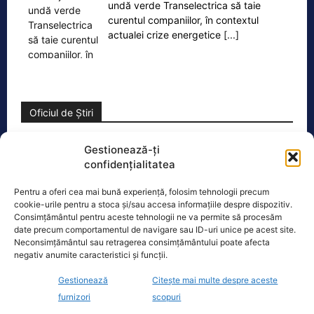
undă verde Transelectrica să taie
curentul companiilor, în contextul
actualei crize energetice
[...]
Oficiul de Știri
Cine este Petrică Paraschiv, campionul mondial care
Gestionează-ți
execută 11 ani de…
confidențialitatea
Petrică Paraschiv, primul român care a
Pentru a oferi cea mai bună experiență, folosim tehnologii precum
cucerit un titlu mondial la box
cookie-urile pentru a stoca și/sau accesa informațiile despre dispozitiv.
profesionist, este din nou în centrul
Consimțământul pentru aceste tehnologii ne va permite să procesăm
atenției după
[...]
date precum comportamentul de navigare sau ID-uri unice pe acest site.
Neconsimțământul sau retragerea consimțământului poate afecta
negativ anumite caracteristici și funcții.
Gestionează
Citește mai multe despre aceste
furnizori
scopuri