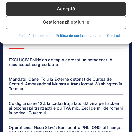
Ultimele știri
Acceptă
Guvernul pregătește măsuri pentru criza energetică.
Planuri de limitare a consumului industrial
Gestionează opțiunile
Politică de cookies
Politică de confidențialitate
Contact
Anchetele Lumea Politică
EXCLUSIV.Politician de top a agresat un octogenar! A
recunoscut cu greu fapta
Mandatul Oanei Țoiu la Externe detonat de Curtea de
Conturi. Ambasadorul Muraru a transformat Washington în
Teheran!
Cu digitalizare 12% la cadastru, statul dă vina pe hackeri
și blochează tranzacțiile cu TVA mic. Zeci de mii de români
în pericol! Guvernul...
Operațiunea Noua Slovă: Bani pentru PNL! ONG-ul finanțat