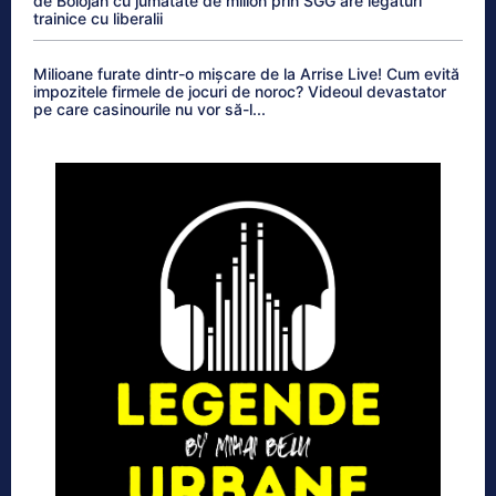
de Bolojan cu jumătate de milion prin SGG are legături
trainice cu liberalii
Milioane furate dintr-o mișcare de la Arrise Live! Cum evită
impozitele firmele de jocuri de noroc? Videoul devastator
pe care casinourile nu vor să-l...