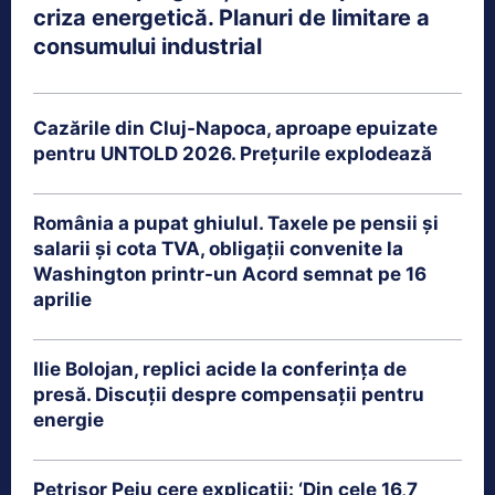
criza energetică. Planuri de limitare a
consumului industrial
Cazările din Cluj-Napoca, aproape epuizate
pentru UNTOLD 2026. Prețurile explodează
România a pupat ghiulul. Taxele pe pensii și
salarii și cota TVA, obligații convenite la
Washington printr-un Acord semnat pe 16
aprilie
Ilie Bolojan, replici acide la conferința de
presă. Discuții despre compensații pentru
energie
Petrişor Peiu cere explicații: ‘Din cele 16,7