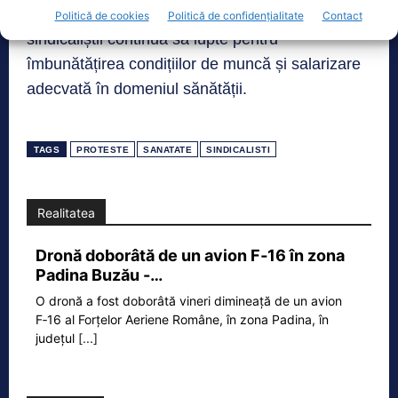
Revendicările federației rămân neschimbate, iar
Politică de cookies
Politică de confidențialitate
Contact
sindicaliștii continuă să lupte pentru
îmbunătățirea condițiilor de muncă și salarizare
adecvată în domeniul sănătății.
TAGS
PROTESTE
SANATATE
SINDICALISTI
Realitatea
Dronă doborâtă de un avion F‑16 în zona
Padina Buzău -…
O dronă a fost doborâtă vineri dimineață de un avion
F‑16 al Forțelor Aeriene Române, în zona Padina, în
județul
[...]