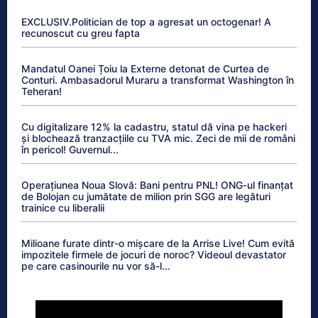
EXCLUSIV.Politician de top a agresat un octogenar! A
recunoscut cu greu fapta
Mandatul Oanei Țoiu la Externe detonat de Curtea de
Conturi. Ambasadorul Muraru a transformat Washington în
Teheran!
Cu digitalizare 12% la cadastru, statul dă vina pe hackeri
și blochează tranzacțiile cu TVA mic. Zeci de mii de români
în pericol! Guvernul...
Operațiunea Noua Slovă: Bani pentru PNL! ONG-ul finanțat
de Bolojan cu jumătate de milion prin SGG are legături
trainice cu liberalii
Milioane furate dintr-o mișcare de la Arrise Live! Cum evită
impozitele firmele de jocuri de noroc? Videoul devastator
pe care casinourile nu vor să-l...