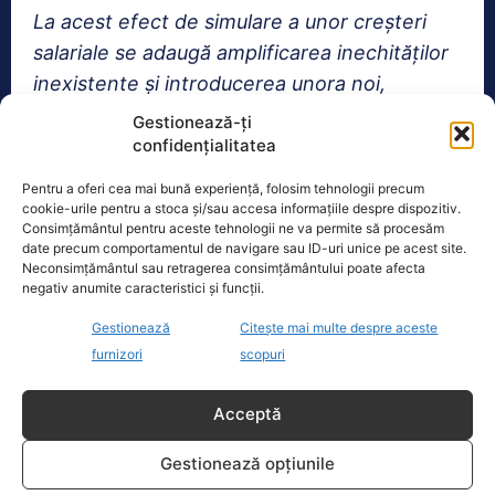
La acest efect de simulare a unor creșteri
salariale se adaugă amplificarea inechităților
inexistente și introducerea unora noi,
intervenția agravând de fapt problemele
Gestionează-ți
salariale din sistemul public de sănătate.
confidențialitatea
Pentru a oferi cea mai bună experiență, folosim tehnologii precum
Nu știm dacă acest rezultat este cauzat de
cookie-urile pentru a stoca și/sau accesa informațiile despre dispozitiv.
Consimțământul pentru aceste tehnologii ne va permite să procesăm
rea voință, de nepricepere ori de amândouă.
date precum comportamentul de navigare sau ID-uri unice pe acest site.
Știm doar că pentru marea majoritate a
Neconsimțământul sau retragerea consimțământului poate afecta
negativ anumite caracteristici și funcții.
angajaților din Sănătate care ar trebui să
beneficieze de drepturile amintite în actul
Gestionează
Citește mai multe despre aceste
furnizori
scopuri
normativ efectul va fi nul, acolo unde nu vom
asista chiar la reducerea veniturilor salariale”
,
Acceptă
a transmis Sindicatul într-un comunicat de
presă.
Gestionează opțiunile