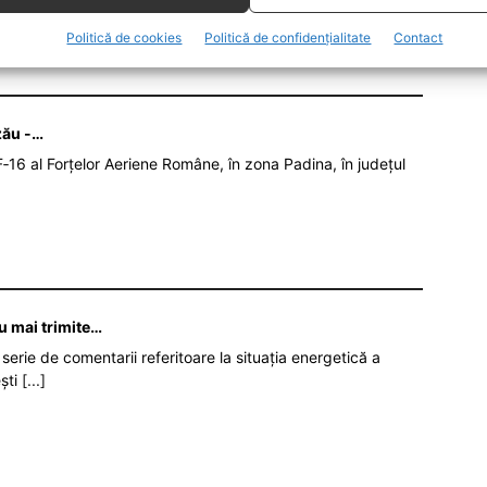
Politică de cookies
Politică de confidențialitate
Contact
zău -…
‑16 al Forțelor Aeriene Române, în zona Padina, în județul
nu mai trimite…
serie de comentarii referitoare la situația energetică a
ști
[...]