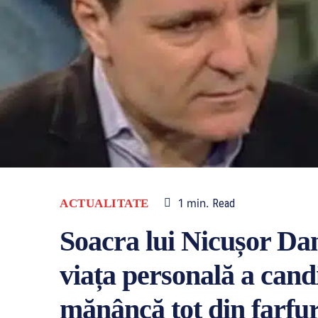
1
min.
ACTUALITATE
Read
Soacra lui Nicușor Dan
viața personală a candi
mănâncă tot din farfur