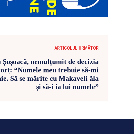
ARTICOLUL URMĂTOR
u Șoșoacă, nemulțumit de decizia
ivorț: “Numele meu trebuie să-mi
e. Să se mărite cu Makaveli ăla
și să-i ia lui numele”