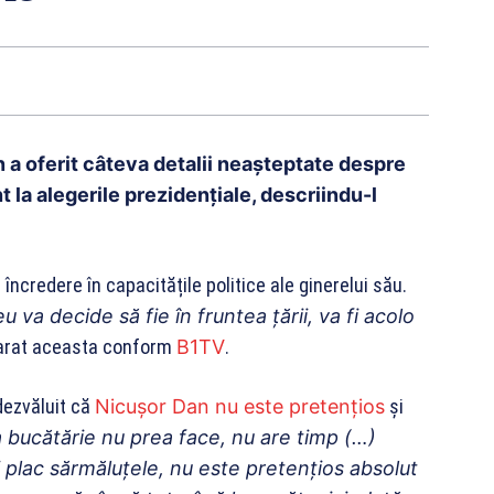
 a oferit câteva detalii neașteptate despre
 la alegerile prezidențiale, descriindu-l
încredere în capacitățile politice ale ginerelui său.
a decide să fie în fruntea țării, va fi acolo
arat aceasta conform
B1TV
.
 dezvăluit că
Nicușor Dan nu este pretențios
și
 bucătărie nu prea face, nu are timp (…)
îi plac sărmăluțele, nu
este pretențios absolut