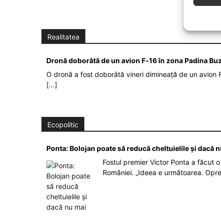
Realitatea
Dronă doborâtă de un avion F‑16 în zona Padina Bu
O dronă a fost doborâtă vineri dimineață de un avion F
[...]
Ecopolitic
Ponta: Bolojan poate să reducă cheltuielile şi dacă 
Fostul premier Victor Ponta a făcut o 
României. „Ideea e următoarea. Opre