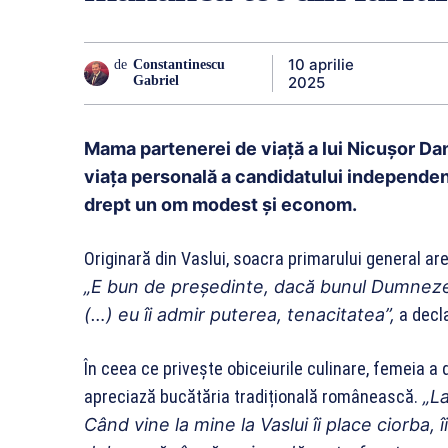
10 aprilie
de
Constantinescu
2025
Gabriel
Mama partenerei de viață a lui Nicușor Dan
viața personală a candidatului independent
drept un om modest și econom.
Originară din Vaslui, soacra primarului general are 
„E bun de președinte, dacă bunul Dumnezeu v
(…) eu îi admir puterea, tenacitatea”,
a decl
În ceea ce privește obiceiurile culinare, femeia a
apreciază bucătăria tradițională românească.
„La
Când vine la mine la Vaslui îi place ciorba, 