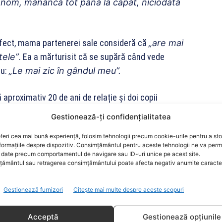
onom, mănâncă tot până la capăt, niciodată
rfect, mama partenerei sale consideră că
„are mai
tele”
. Ea a mărturisit că se supără când vede
ău:
„Le mai zic în
gândul meu”.
aproximativ 20 de ani de relație și doi copii
icușor Dan.
„E adevărat, nu sunt mulțumită, dar
Gestionează-ți confidențialitatea
a realiza”
, a adăugat ea.
feri cea mai bună experiență, folosim tehnologii precum cookie-urile pentru a st
formațiile despre dispozitiv. Consimțământul pentru aceste tehnologii ne va perm
icite diverse favoruri în eventualitatea în care
date precum comportamentul de navigare sau ID-uri unice pe acest site.
ământul sau retragerea consimțământului poate afecta negativ anumite caracteri
uns simplu:
„Deocamdată nu au venit, vedem
Gestionează furnizori
Citește mai multe despre aceste scopuri
Acceptă
Gestionează opțiunile