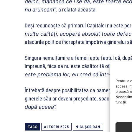
deloc, mănâncă ce i se dă, este foarte ec
nu aruncăm”,
a relatat aceasta.
Deși recunoaște că primarul Capitalei nu este pe
multe calități, acoperă absolut toate defec
atacurile politice îndreptate împotriva ginerelui s
Singura nemulțumire a femeii este faptul că, după 
împreună, fiica sa nu este căsătorită oficial cu N
este problema lor, eu cred că într-o zi se v
Pentru a o
accesa in
Întrebată despre posibilitatea ca oamenii să îi sol
procesăm 
Neconsimț
ginerele său ar deveni președinte, soacra a răsp
funcții.
după aceea”.
TAGS
ALEGERI 2025
NICUȘOR DAN