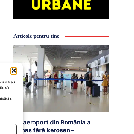
Articole pentru tine
oca și/sau
ite să
stici și
Un aeroport din România a
rămas fără kerosen –