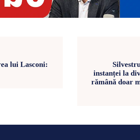
ea lui Lasconi:
Silvestr
instanței la d
rămână doar mi