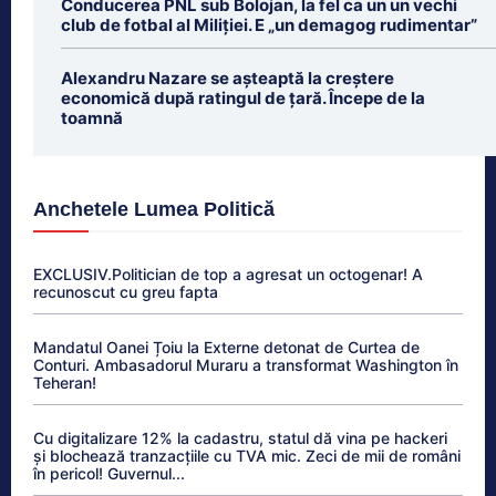
Conducerea PNL sub Bolojan, la fel ca un un vechi
club de fotbal al Miliției. E „un demagog rudimentar”
Alexandru Nazare se așteaptă la creștere
economică după ratingul de țară. Începe de la
toamnă
Anchetele Lumea Politică
EXCLUSIV.Politician de top a agresat un octogenar! A
recunoscut cu greu fapta
Mandatul Oanei Țoiu la Externe detonat de Curtea de
Conturi. Ambasadorul Muraru a transformat Washington în
Teheran!
Cu digitalizare 12% la cadastru, statul dă vina pe hackeri
și blochează tranzacțiile cu TVA mic. Zeci de mii de români
în pericol! Guvernul...