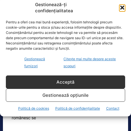
Gestionează-ți
confidențialitatea
Dronă doborâtă de un avion F‑16 în zona
Padina Buzău -…
Pentru a oferi cea mai bună experiență, folosim tehnologii precum
O dronă a fost doborâtă vineri dimineață de un avion
cookie-urile pentru a stoca și/sau accesa informațiile despre dispozitiv.
F‑16 al Forțelor Aeriene Române, în zona Padina, în
Consimțământul pentru aceste tehnologii ne va permite să procesăm
date precum comportamentul de navigare sau ID-uri unice pe acest site.
județul
[...]
Neconsimțământul sau retragerea consimțământului poate afecta
negativ anumite caracteristici și funcții.
Gestionează
Citește mai multe despre aceste
Ecopolitic
furnizori
scopuri
Ingrid Mocanu: „Ce vă spuneam? Modelul
Acceptă
românesc se va generaliza! Nu…
„Ce vă spuneam? Modelul românesc
Gestionează opțiunile
se va generaliza! Nu îți place cine a
câștigat alegerile? Nu iese Macron și ai
Politică de cookies
Politică de confidențialitate
Contact
[...]