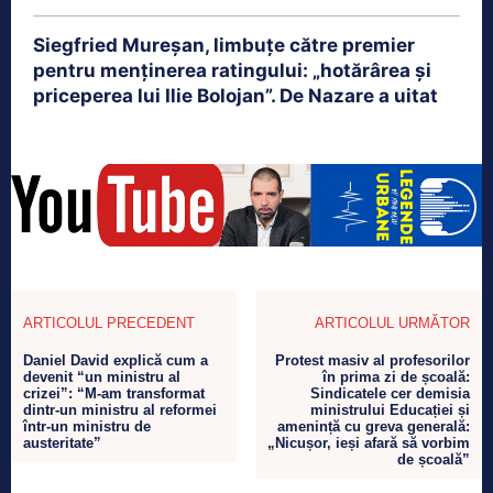
Siegfried Mureșan, limbuțe către premier
pentru menținerea ratingului: „hotărârea și
priceperea lui Ilie Bolojan”. De Nazare a uitat
ARTICOLUL PRECEDENT
ARTICOLUL URMĂTOR
Daniel David explică cum a
Protest masiv al profesorilor
devenit “un ministru al
în prima zi de școală:
crizei”: “M-am transformat
Sindicatele cer demisia
dintr-un ministru al reformei
ministrului Educației și
într-un ministru de
amenință cu greva generală:
austeritate”
„Nicușor, ieși afară să vorbim
de școală”