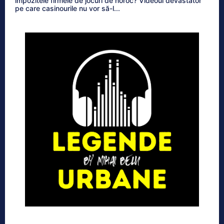
impozitele firmele de jocuri de noroc? Videoul devastator
pe care casinourile nu vor să-l...