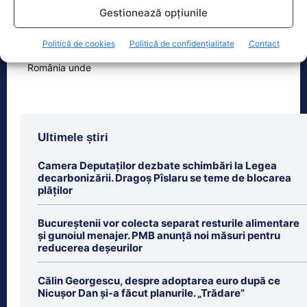
Eclipsa de soare din 12 august 2026
Gestionează opțiunile
este unul dintre cele mai importante
evenimente astronomice ale anului,
Politică de cookies
Politică de confidențialitate
Contact
însă nu va
[...]
Ultimele știri
Camera Deputaților dezbate schimbări la Legea
decarbonizării. Dragoș Pîslaru se teme de blocarea
plăților
Bucureștenii vor colecta separat resturile alimentare
și gunoiul menajer. PMB anunță noi măsuri pentru
reducerea deșeurilor
Călin Georgescu, despre adoptarea euro după ce
Nicușor Dan și-a făcut planurile. „Trădare”