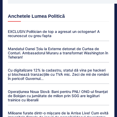
Anchetele Lumea Politică
EXCLUSIV.Politician de top a agresat un octogenar! A
recunoscut cu greu fapta
Mandatul Oanei Țoiu la Externe detonat de Curtea de
Conturi. Ambasadorul Muraru a transformat Washington în
Teheran!
Cu digitalizare 12% la cadastru, statul dă vina pe hackeri
și blochează tranzacțiile cu TVA mic. Zeci de mii de români
în pericol! Guvernul...
Operațiunea Noua Slovă: Bani pentru PNL! ONG-ul finanțat
de Bolojan cu jumătate de milion prin SGG are legături
trainice cu liberalii
Milioane furate dintr-o mișcare de la Arrise Live! Cum evită