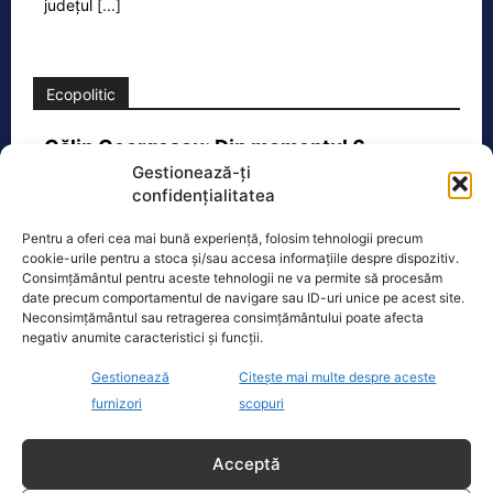
județul
[...]
Ecopolitic
Călin Georgescu: Din momentul 6
decembrie 2024 nu mai este „piatră…
Gestionează-ți
confidențialitatea
Călin Georgescu le-a mulțumit
susținătorilor care l-au așteptat astăzi
Pentru a oferi cea mai bună experiență, folosim tehnologii precum
la Înalta Curte și a ținut să precizeze
cookie-urile pentru a stoca și/sau accesa informațiile despre dispozitiv.
că, din punctul
[...]
Consimțământul pentru aceste tehnologii ne va permite să procesăm
date precum comportamentul de navigare sau ID-uri unice pe acest site.
Neconsimțământul sau retragerea consimțământului poate afecta
negativ anumite caracteristici și funcții.
Gestionează
Citește mai multe despre aceste
Oficiul de Știri
furnizori
scopuri
Eclipsa de soare, 12 august 2026. Orașele din România
Acceptă
unde va…