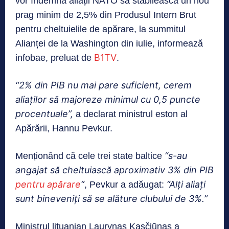
vor îndemna aliații NATO să stabilească un nou
prag minim de 2,5% din Produsul Intern Brut
pentru cheltuielile de apărare, la summitul
Alianței de la Washington din iulie, informează
B1TV
infobae, preluat de
.
“2% din PIB nu mai pare suficient, cerem
aliaților să majoreze minimul cu 0,5 puncte
procentuale”,
a declarat ministrul eston al
Apărării, Hannu Pevkur.
“s-au
Menționând că cele trei state baltice
angajat să cheltuiască aproximativ 3% din PIB
pentru apărare
“
“Alți aliați
, Pevkur a adăugat:
sunt bineveniți să se alăture clubului de 3%.”
Ministrul lituanian Laurynas Kasčiūnas a