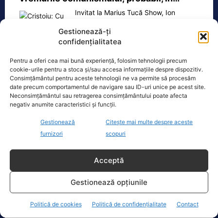
Invitat la Marius Tucă Show, Ion
Cristoiu susține că măsurile anunțate
Gestionează-ți
de Ilie Bolojan privind reducerea
confidențialitatea
consumului de energie electrică
[...]
Pentru a oferi cea mai bună experiență, folosim tehnologii precum
cookie-urile pentru a stoca și/sau accesa informațiile despre dispozitiv.
Consimțământul pentru aceste tehnologii ne va permite să procesăm
date precum comportamentul de navigare sau ID-uri unice pe acest site.
Neconsimțământul sau retragerea consimțământului poate afecta
Oficiul de Știri
negativ anumite caracteristici și funcții.
Copil din Reghin, salvat după ce și-a prins mâna în
Gestionează
Citește mai multe despre aceste
mașina…
furnizori
scopuri
Un copil de doar 2 ani din Reghin a
trecut printr-un moment dramatic,
Acceptă
vineri, după ce și-a prins mâna
dreaptă
[...]
Gestionează opțiunile
Politică de cookies
Politică de confidențialitate
Contact