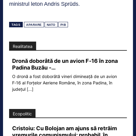
ministrul leton Andris Sprūds.
TAGS
APARARE
NATO
PIB
Realitatea
Dronă doborâtă de un avion F‑16 în zona
Padina Buzău -…
O dronă a fost doborâtă vineri dimineață de un avion
F‑16 al Forțelor Aeriene Române, în zona Padina, în
județul
[...]
Ecopolitic
Cristoiu: Cu Bolojan am ajuns să retrăim
vremurile comunismului; probabil, în…