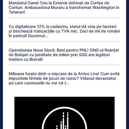
Mandatul Oanei Țoiu la Externe detonat de Curtea de
Conturi. Ambasadorul Muraru a transformat Washington în
Teheran!
Cu digitalizare 12% la cadastru, statul dă vina pe hackeri
și blochează tranzacțiile cu TVA mic. Zeci de mii de români
în pericol! Guvernul...
Operațiunea Noua Slovă: Bani pentru PNL! ONG-ul finanțat
de Bolojan cu jumătate de milion prin SGG are legături
trainice cu liberalii
Milioane furate dintr-o mișcare de la Arrise Live! Cum evită
impozitele firmele de jocuri de noroc? Videoul devastator
pe care casinourile nu vor să-l...