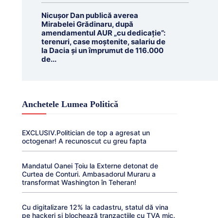
Nicușor Dan publică averea
Mirabelei Grădinaru, după
amendamentul AUR „cu dedicație”:
terenuri, case moștenite, salariu de
la Dacia și un împrumut de 116.000
de...
Anchetele Lumea Politică
EXCLUSIV.Politician de top a agresat un
octogenar! A recunoscut cu greu fapta
Mandatul Oanei Țoiu la Externe detonat de
Curtea de Conturi. Ambasadorul Muraru a
transformat Washington în Teheran!
Cu digitalizare 12% la cadastru, statul dă vina
pe hackeri și blochează tranzacțiile cu TVA mic.