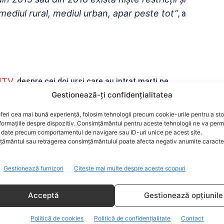
mediul rural, mediul urban, apar peste tot”
, a
1TV
, despre cei doi urși care au intrat marți pe
Gestionează-ți confidențialitatea
uații fericite, în care nu au avut loc atacuri.
feri cea mai bună experiență, folosim tehnologii precum cookie-urile pentru a st
ouă situații fericite. Două situații în care nu
formațiile despre dispozitiv. Consimțământul pentru aceste tehnologii ne va perm
date precum comportamentul de navigare sau ID-uri unice pe acest site.
rs care au ieșit la plimbare și nu s-a întâmplat
ământul sau retragerea consimțământului poate afecta negativ anumite caracteri
uații la Lacul Sf. Ana, acolo unde urșii se
 nu conștientizează pericolul iminent la care
Gestionează furnizori
Citește mai multe despre aceste scopuri
întind mâna, vor să mângâie animalul sălbatic
ul să primească câte o palmă de la urs, cu
Acceptă
Gestionează opțiunile
ngâiere din partea ursului poate să fie
Politică de cookies
Politică de confidențialitate
Contact
e cu foarte mare atenție pentru că animalul