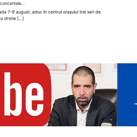
p concertele…
oada 7-9 august, aduc în centrul orașului trei seri de
 cu drone
[...]