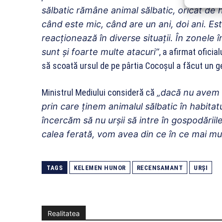
sălbatic rămâne animal sălbatic, oricât de h
când este mic, când are un ani, doi ani. Est
reacționează în diverse situații. În zonele
sunt și foarte multe atacuri”
, a afirmat oficia
să scoată ursul de pe pârtia Cocoșul a făcut un ge
Ministrul Mediului consideră că
„dacă nu avem 
prin care ținem animalul sălbatic în habita
încercăm să nu urșii să intre în gospodăriile
calea ferată, vom avea din ce în ce mai mul
TAGS
KELEMEN HUNOR
RECENSAMANT
URȘI
Realitatea