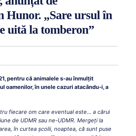
, anunțat de
 Hunor. „Sare ursul în
se uită la tomberon”
21, pentru că animalele s-au înmulțit
cul oamenilor, în unele cazuri atacându-i, a
ru fiecare om care eventual este… a cărui
hestiune de UDMR sau ne-UDMR. Mergeţi la
rarea, în curtea şcolii, noaptea, că sunt puse