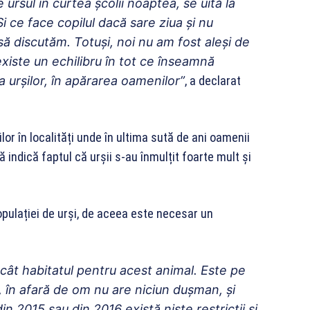
 ursul în curtea şcolii noaptea, se uită la
 ce face copilul dacă sare ziua şi nu
ă discutăm. Totuşi, noi nu am fost aleşi de
existe un echilibru în tot ce înseamnă
 urşilor, în apărarea oamenilor”
, a declarat
lor în localități unde în ultima sută de ani oamenii
indică faptul că urșii s-au înmulțit foarte mult și
ulației de urși, de aceea este necesar un
ât habitatul pentru acest animal. Este pe
, în afară de om nu are niciun duşman, şi
 2015 sau din 2016 există nişte restricţii şi