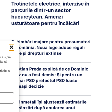
Trotinetele electrice, interzise în
parcurile dintr-un sector
bucureștean. Amenzi
usturătoare pentru încălcări
Schimbări majore pentru prosumatori
în România. Noua lege aduce reguli
clare și drepturi extinse
oca și/sau
ite să
Cristian Preda explică de ce Dominic
stici și
Fritz nu a fost demis: Și pentru un
primar PSD prefectul PSD luase
aceeași decizie
Rheinmetall își ajustează estimările
de vânzări după anularea unui