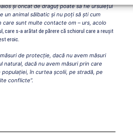
aios și oricât de drăguț poate să fie ursulețul
e un animal sălbatic și nu poți să ști cum
 în care sunt multe contacte om – urs, acolo
lul, care s-a arătat de părere că schiorul care a reușit
st eroic.
măsuri de protecție, dacă nu avem măsuri
tul natural, dacă nu avem măsuri prin care
 populației, în curtea școlii, pe stradă, pe
te conflicte”.