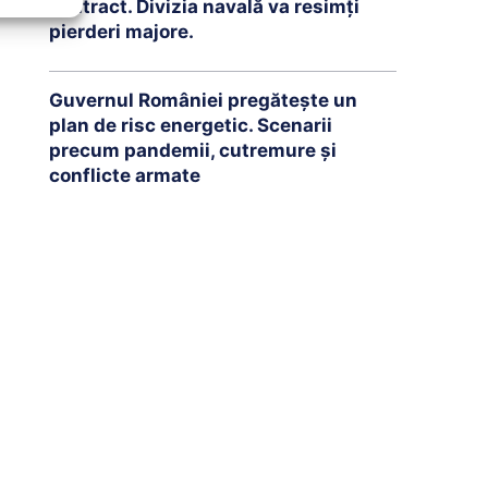
contract. Divizia navală va resimți
pierderi majore.
Guvernul României pregătește un
plan de risc energetic. Scenarii
precum pandemii, cutremure și
conflicte armate