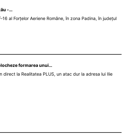
zău -…
‑16 al Forțelor Aeriene Române, în zona Padina, în județul
ă blocheze formarea unui…
în direct la Realitatea PLUS, un atac dur la adresa lui Ilie