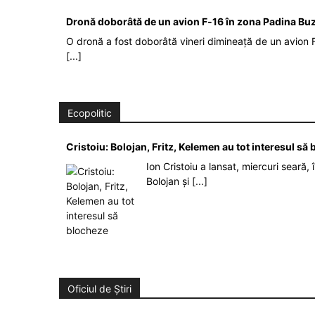
Dronă doborâtă de un avion F‑16 în zona Padina Bu
O dronă a fost doborâtă vineri dimineață de un avion F
[...]
Ecopolitic
Cristoiu: Bolojan, Fritz, Kelemen au tot interesul s
Ion Cristoiu a lansat, miercuri seară, 
Bolojan și
[...]
Oficiul de Știri