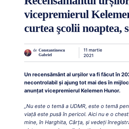
Recensământul urșilor
vicepremierul Kelemen
curtea şcolii noaptea, 
11 martie
de
Constantinescu
2021
Gabriel
Un recensământ al urșilor va fi făcut în 20
necontrolabil și ajung tot mai des în mijlo
anunțat vicepremierul Kelemen Hunor.
„Nu este o temă a UDMR, este o temă pent
viaţă este pusă în pericol. Aici nu e o c
mine, în Harghita, Cârţa, şi vedeţi înregist