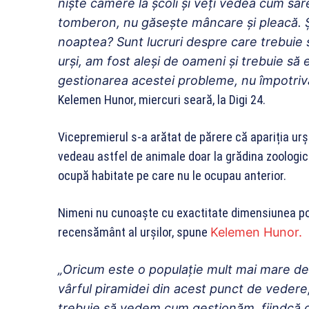
nişte camere la şcoli şi veţi vedea cum sare
tomberon, nu găseşte mâncare şi pleacă. Şi
noaptea? Sunt lucruri despre care trebuie s
urşi, am fost aleşi de oameni şi trebuie să 
gestionarea acestei probleme, nu împotriva
Kelemen Hunor, miercuri seară, la Digi 24.
Vicepremierul s-a arătat de părere că apariția urși
vedeau astfel de animale doar la grădina zoologică 
ocupă habitate pe care nu le ocupau anterior.
Nimeni nu cunoaște cu exactitate dimensiunea pop
recensământ al urșilor, spune
Kelemen Hunor.
„Oricum este o populaţie mult mai mare dec
vârful piramidei din acest punct de vedere
trebuie să vedem cum gestionăm, fiindcă din