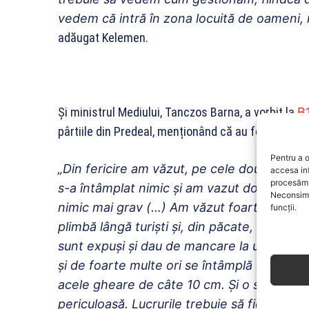
vedem că intră în zona locuită de oameni, 
adăugat Kelemen.
Și ministrul Mediului, Tanczos Barna, a vorbit la
B
pârtiile din Predeal, menționând că au fost două sit
Pentru a o
„Din fericire am văzut, pe cele două pârtii, d
accesa in
procesăm 
s-a întâmplat nimic și am vazut doi pui de u
Neconsimț
nimic mai grav (…) Am văzut foarte multe sit
funcții.
plimbă lângă turiști și, din păcate, turiștii
sunt expuși și dau de mancare la urs, mai 
și de foarte multe ori se întâmplă ca turist
acele gheare de câte 10 cm. Și o simplă mâ
periculoasă. Lucrurile trebuie să fie privit