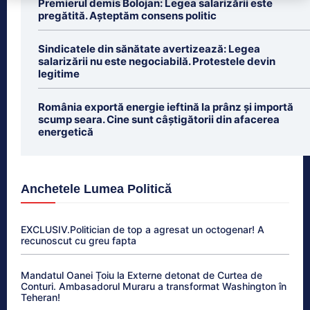
Premierul demis Bolojan: Legea salarizării este
pregătită. Așteptăm consens politic
Sindicatele din sănătate avertizează: Legea
salarizării nu este negociabilă. Protestele devin
legitime
România exportă energie ieftină la prânz și importă
scump seara. Cine sunt câștigătorii din afacerea
energetică
Anchetele Lumea Politică
EXCLUSIV.Politician de top a agresat un octogenar! A
recunoscut cu greu fapta
Mandatul Oanei Țoiu la Externe detonat de Curtea de
Conturi. Ambasadorul Muraru a transformat Washington în
Teheran!