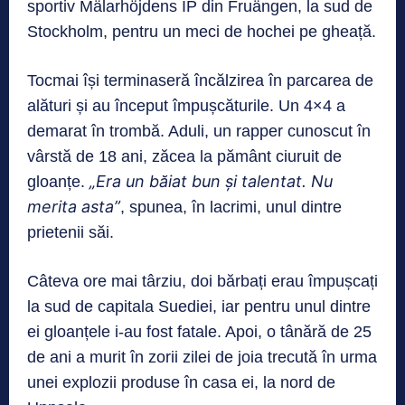
sportiv Mälarhöjdens IP din Fruängen, la sud de
Stockholm, pentru un meci de hochei pe gheață.
Tocmai își terminaseră încălzirea în parcarea de
alături și au început împușcăturile. Un 4×4 a
demarat în trombă. Aduli, un rapper cunoscut în
vârstă de 18 ani, zăcea la pământ ciuruit de
„Era un băiat bun și talentat. Nu
gloanțe.
merita asta”
, spunea, în lacrimi, unul dintre
prietenii săi.
Câteva ore mai târziu, doi bărbați erau împușcați
la sud de capitala Suediei, iar pentru unul dintre
ei gloanțele i-au fost fatale. Apoi, o tânără de 25
de ani a murit în zorii zilei de joia trecută în urma
unei explozii produse în casa ei, la nord de