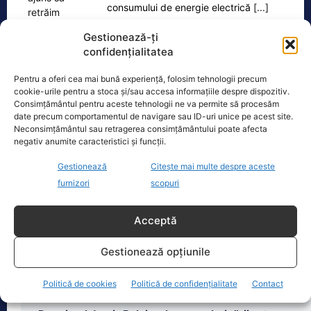
consumului de energie electrică
[...]
Gestionează-ți
confidențialitatea
Pentru a oferi cea mai bună experiență, folosim tehnologii precum
Oficiul de Știri
cookie-urile pentru a stoca și/sau accesa informațiile despre dispozitiv.
Consimțământul pentru aceste tehnologii ne va permite să procesăm
date precum comportamentul de navigare sau ID-uri unice pe acest site.
Copil din Reghin, salvat după ce și-a prins mâna în
Neconsimțământul sau retragerea consimțământului poate afecta
mașina…
negativ anumite caracteristici și funcții.
Un copil de doar 2 ani din Reghin a
trecut printr-un moment dramatic,
Gestionează
Citește mai multe despre aceste
vineri, după ce și-a prins mâna
furnizori
scopuri
dreaptă
[...]
Acceptă
Gestionează opțiunile
Politică de cookies
Politică de confidențialitate
Contact
Ultimele știri