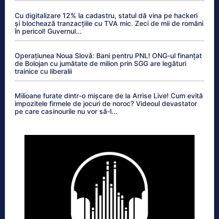
Cu digitalizare 12% la cadastru, statul dă vina pe hackeri
și blochează tranzacțiile cu TVA mic. Zeci de mii de români
în pericol! Guvernul...
Operațiunea Noua Slovă: Bani pentru PNL! ONG-ul finanțat
de Bolojan cu jumătate de milion prin SGG are legături
trainice cu liberalii
Milioane furate dintr-o mișcare de la Arrise Live! Cum evită
impozitele firmele de jocuri de noroc? Videoul devastator
pe care casinourile nu vor să-l...