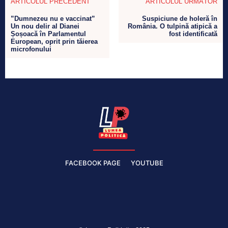
ARTICOLUL PRECEDENT
ARTICOLUL URMĂTOR
”Dumnezeu nu e vaccinat”
Suspiciune de holeră în
Un nou delir al Dianei
România. O tulpină atipică a
Șoșoacă în Parlamentul
fost identificată
European, oprit prin tăierea
microfonului
FACEBOOK PAGE
YOUTUBE