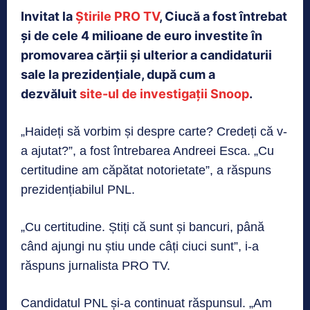
Invitat la
Știrile PRO TV
, Ciucă a fost întrebat
și de cele 4 milioane de euro investite în
promovarea cărții și ulterior a candidaturii
sale la prezidențiale, după cum a
dezvăluit
site-ul de investigații Snoop
.
„Haideți să vorbim și despre carte? Credeți că v-
a ajutat?”, a fost întrebarea Andreei Esca. „Cu
certitudine am căpătat notorietate”, a răspuns
prezidențiabilul PNL.
„Cu certitudine. Știți că sunt și bancuri, până
când ajungi nu știu unde câți ciuci sunt”, i-a
răspuns jurnalista PRO TV.
Candidatul PNL și-a continuat răspunsul. „Am