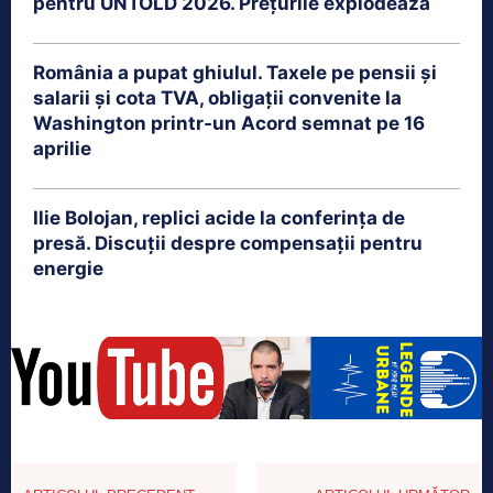
pentru UNTOLD 2026. Prețurile explodează
România a pupat ghiulul. Taxele pe pensii și
salarii și cota TVA, obligații convenite la
Washington printr-un Acord semnat pe 16
aprilie
Ilie Bolojan, replici acide la conferința de
presă. Discuții despre compensații pentru
energie