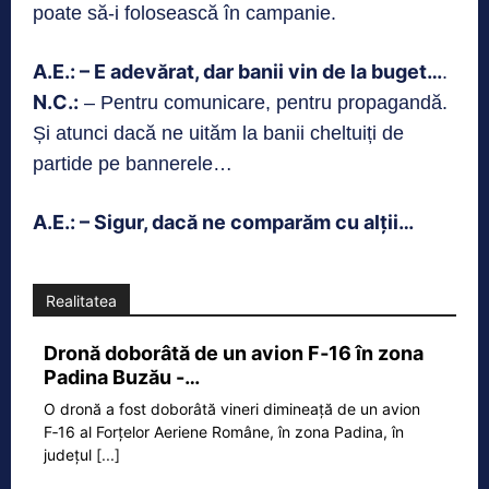
poate să-i folosească în campanie.
A.E.: – E adevărat, dar banii vin de la buget…
.
N.C.:
– Pentru comunicare, pentru propagandă.
Și atunci dacă ne uităm la banii cheltuiți de
partide pe bannerele…
A.E.: – Sigur, dacă ne comparăm cu alții…
Realitatea
Dronă doborâtă de un avion F‑16 în zona
Padina Buzău -…
O dronă a fost doborâtă vineri dimineață de un avion
F‑16 al Forțelor Aeriene Române, în zona Padina, în
județul
[...]