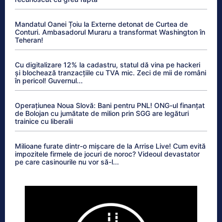
Mandatul Oanei Țoiu la Externe detonat de Curtea de
Conturi. Ambasadorul Muraru a transformat Washington în
Teheran!
Cu digitalizare 12% la cadastru, statul dă vina pe hackeri
și blochează tranzacțiile cu TVA mic. Zeci de mii de români
în pericol! Guvernul...
Operațiunea Noua Slovă: Bani pentru PNL! ONG-ul finanțat
de Bolojan cu jumătate de milion prin SGG are legături
trainice cu liberalii
Milioane furate dintr-o mișcare de la Arrise Live! Cum evită
impozitele firmele de jocuri de noroc? Videoul devastator
pe care casinourile nu vor să-l...