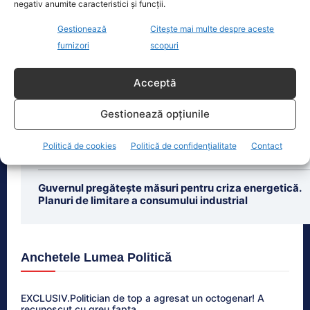
negativ anumite caracteristici și funcții.
profesionist, este din nou în centrul
atenției după
[...]
Gestionează
Citește mai multe despre aceste
furnizori
scopuri
Acceptă
Gestionează opțiunile
Ultimele știri
Diana Șoșoacă, acuzată de trădare. Plângere penală
Politică de cookies
Politică de confidențialitate
Contact
la ÎCCJ
Guvernul pregătește măsuri pentru criza energetică.
Planuri de limitare a consumului industrial
Anchetele Lumea Politică
EXCLUSIV.Politician de top a agresat un octogenar! A
recunoscut cu greu fapta