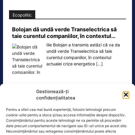
Ecopolitic
Bolojan dă undă verde Transelectrica să
taie curentul companiilor, în contextul…
Ilie Bolojan a transmis astăzi că va da
undă verde Transelectrica să taie
curentul companiilor, în contextul
actualei crize energetice
[...]
Gestionează-ți
Oficiul de Știri
confidențialitatea
Pentru a oferi cea mai bună experiență, folosim tehnologii precum
Cine este Petrică Paraschiv, campionul mondial care
cookie-urile pentru a stoca și/sau accesa informațiile despre dispozitiv.
execută 11 ani de…
Consimțământul pentru aceste tehnologii ne va permite să procesăm
date precum comportamentul de navigare sau ID-uri unice pe acest site.
Petrică Paraschiv, primul român care a
Neconsimțământul sau retragerea consimțământului poate afecta
cucerit un titlu mondial la box