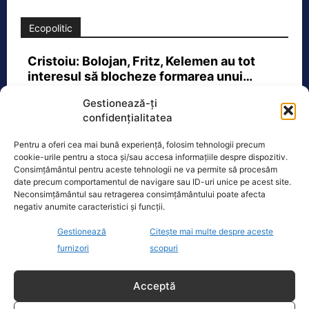
Ecopolitic
Cristoiu: Bolojan, Fritz, Kelemen au tot
interesul să blocheze formarea unui…
Ion Cristoiu a lansat, miercuri seară, în
Gestionează-ți
direct la Realitatea PLUS, un atac dur
confidențialitatea
la adresa lui Ilie Bolojan și
[...]
Pentru a oferi cea mai bună experiență, folosim tehnologii precum
cookie-urile pentru a stoca și/sau accesa informațiile despre dispozitiv.
Consimțământul pentru aceste tehnologii ne va permite să procesăm
date precum comportamentul de navigare sau ID-uri unice pe acest site.
Neconsimțământul sau retragerea consimțământului poate afecta
negativ anumite caracteristici și funcții.
Oficiul de Știri
Gestionează
Citește mai multe despre aceste
furnizori
scopuri
Eclipsa de soare, 12 august 2026. Orașele din România
unde va…
Eclipsa de soare din 12 august 2026
Acceptă
este unul dintre cele mai importante