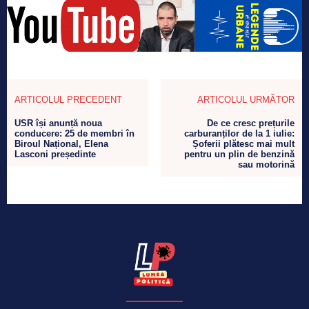
ARTICOLUL PRECEDENT
ARTICOLUL URMĂTOR
USR își anunță noua
De ce cresc prețurile
conducere: 25 de membri în
carburanților de la 1 iulie:
Biroul Național, Elena
Șoferii plătesc mai mult
Lasconi președinte
pentru un plin de benzină
sau motorină