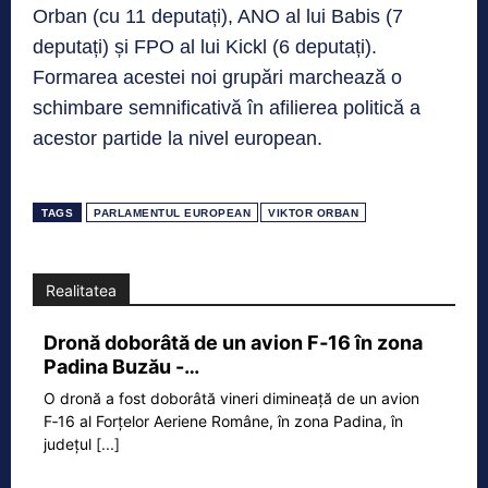
Orban (cu 11 deputați), ANO al lui Babis (7
deputați) și FPO al lui Kickl (6 deputați).
Formarea acestei noi grupări marchează o
schimbare semnificativă în afilierea politică a
acestor partide la nivel european.
TAGS
PARLAMENTUL EUROPEAN
VIKTOR ORBAN
Realitatea
Dronă doborâtă de un avion F‑16 în zona
Padina Buzău -…
O dronă a fost doborâtă vineri dimineață de un avion
F‑16 al Forțelor Aeriene Române, în zona Padina, în
județul
[...]