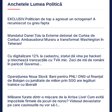
Anchetele Lumea Politică
EXCLUSIV.Politician de top a agresat un octogenar! A
recunoscut cu greu fapta
Mandatul Oanei Țoiu la Externe detonat de Curtea de
Conturi. Ambasadorul Muraru a transformat Washington în
Teheran!
Cu digitalizare 12% la cadastru, statul dă vina pe hackeri
și blochează tranzacțiile cu TVA mic. Zeci de mii de români
în pericol! Guvernul...
Operațiunea Noua Slovă: Bani pentru PNL! ONG-ul finanțat
de Bolojan cu jumătate de milion prin SGG are legături
trainice cu liberalii
Milioane furate dintr-o mișcare de la Arrise Live! Cum evită
impozitele firmele de jocuri de noroc? Videoul devastator
pe care casinourile nu vor să-l...