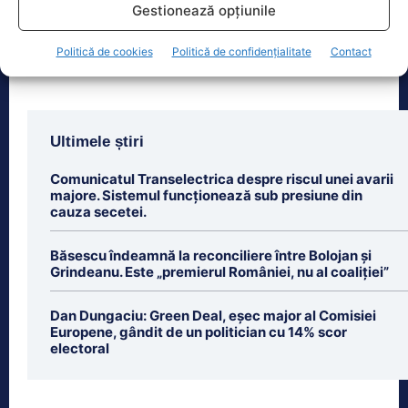
evenimente astronomice ale anului,
Gestionează opțiunile
însă nu va
[...]
Politică de cookies
Politică de confidențialitate
Contact
Ultimele știri
Comunicatul Transelectrica despre riscul unei avarii
majore. Sistemul funcționează sub presiune din
cauza secetei.
Băsescu îndeamnă la reconciliere între Bolojan și
Grindeanu. Este „premierul României, nu al coaliției”
Dan Dungaciu: Green Deal, eșec major al Comisiei
Europene, gândit de un politician cu 14% scor
electoral