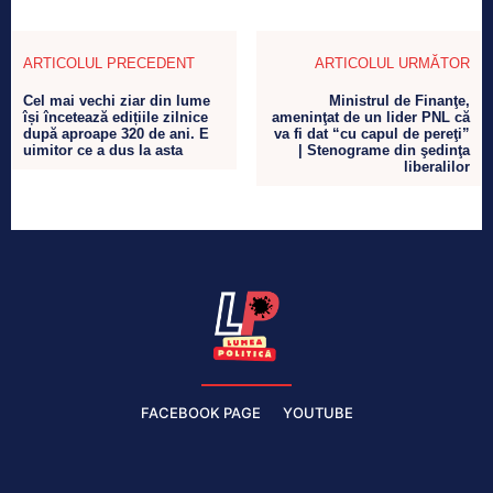
ARTICOLUL PRECEDENT
ARTICOLUL URMĂTOR
Cel mai vechi ziar din lume
Ministrul de Finanţe,
își încetează edițiile zilnice
ameninţat de un lider PNL că
după aproape 320 de ani. E
va fi dat “cu capul de pereţi”
uimitor ce a dus la asta
| Stenograme din şedinţa
liberalilor
FACEBOOK PAGE
YOUTUBE