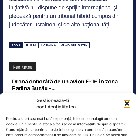
iniţiativă nu dispune de sprijin internaţional şi
pledează pentru un tribunal hibrid compus din
judecători ucraineni şi de alte naţionalităţi.
TAGS
RUSIA
UCRAINA
VLADIMIR PUTIN
Realitatea
Dronă doborâtă de un avion F‑16 în zona
Padina Buzău -…
O dronă a fost doborâtă vineri dimineață de un avion
Gestionează-ți
F‑16 al Forțelor Aeriene Române, în zona Padina, în
confidențialitatea
județul
[...]
Pentru a oferi cea mai bună experiență, folosim tehnologii precum
cookie-urile pentru a stoca și/sau accesa informațiile despre dispozitiv.
Consimțământul pentru aceste tehnologii ne va permite să procesăm
Ecopolitic
date precum comportamentul de navigare sau ID-uri unice pe acest site.