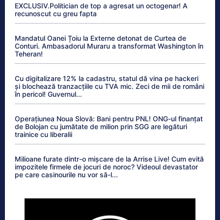
EXCLUSIV.Politician de top a agresat un octogenar! A
recunoscut cu greu fapta
Mandatul Oanei Țoiu la Externe detonat de Curtea de
Conturi. Ambasadorul Muraru a transformat Washington în
Teheran!
Cu digitalizare 12% la cadastru, statul dă vina pe hackeri
și blochează tranzacțiile cu TVA mic. Zeci de mii de români
în pericol! Guvernul...
Operațiunea Noua Slovă: Bani pentru PNL! ONG-ul finanțat
de Bolojan cu jumătate de milion prin SGG are legături
trainice cu liberalii
Milioane furate dintr-o mișcare de la Arrise Live! Cum evită
impozitele firmele de jocuri de noroc? Videoul devastator
pe care casinourile nu vor să-l...