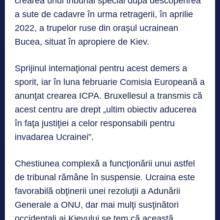
crearea unui tribunal special după descoperirea
a sute de cadavre în urma retragerii, în aprilie
2022, a trupelor ruse din oraşul ucrainean
Bucea, situat în apropiere de Kiev.
Sprijinul internaţional pentru acest demers a
sporit, iar în luna februarie Comisia Europeană a
anunţat crearea ICPA. Bruxellesul a transmis că
acest centru are drept „ultim obiectiv aducerea
în faţa justiţiei a celor responsabili pentru
invadarea Ucrainei”.
Chestiunea complexă a funcţionării unui astfel
de tribunal rămâne în suspensie. Ucraina este
favorabilă obţinerii unei rezoluţii a Adunării
Generale a ONU, dar mai mulţi susţinători
occidentali ai Kievului se tem că această