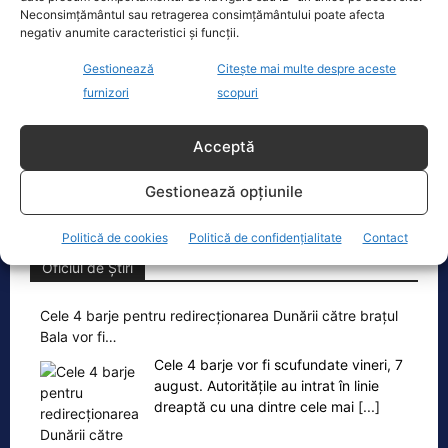
Neconsimțământul sau retragerea consimțământului poate afecta
negativ anumite caracteristici și funcții.
Ponta: Bolojan poate să reducă
cheltuielile şi dacă nu mai trimite…
Gestionează
Citește mai multe despre aceste
furnizori
scopuri
Fostul premier Victor Ponta a făcut o
serie de comentarii referitoare la
situația energetică a României. „Ideea
Acceptă
e următoarea. Oprești
[...]
Gestionează opțiunile
Politică de cookies
Politică de confidențialitate
Contact
Oficiul de Știri
Cele 4 barje pentru redirecționarea Dunării către brațul
Bala vor fi…
Cele 4 barje vor fi scufundate vineri, 7
august. Autoritățile au intrat în linie
dreaptă cu una dintre cele mai
[...]