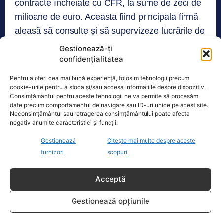
contracte încheiate cu CFR, la sume de zeci de
milioane de euro. Aceasta fiind principala firmă
aleasă să consulte și să supervizeze lucrările de
construcție.
Gestionează-ți
confidențialitatea
Pentru a oferi cea mai bună experiență, folosim tehnologii precum
Realitatea
cookie-urile pentru a stoca și/sau accesa informațiile despre dispozitiv.
Consimțământul pentru aceste tehnologii ne va permite să procesăm
Dronă doborâtă de un avion F‑16 în zona
date precum comportamentul de navigare sau ID-uri unice pe acest site.
Padina Buzău -…
Neconsimțământul sau retragerea consimțământului poate afecta
negativ anumite caracteristici și funcții.
O dronă a fost doborâtă vineri dimineață de un avion
F‑16 al Forțelor Aeriene Române, în zona Padina, în
Gestionează
Citește mai multe despre aceste
județul
[...]
furnizori
scopuri
Acceptă
Ecopolitic
Gestionează opțiunile
Ponta: Bolojan poate să reducă