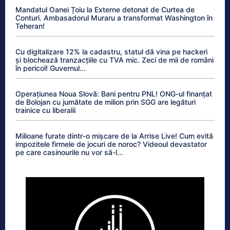
Mandatul Oanei Țoiu la Externe detonat de Curtea de
Conturi. Ambasadorul Muraru a transformat Washington în
Teheran!
Cu digitalizare 12% la cadastru, statul dă vina pe hackeri
și blochează tranzacțiile cu TVA mic. Zeci de mii de români
în pericol! Guvernul...
Operațiunea Noua Slovă: Bani pentru PNL! ONG-ul finanțat
de Bolojan cu jumătate de milion prin SGG are legături
trainice cu liberalii
Milioane furate dintr-o mișcare de la Arrise Live! Cum evită
impozitele firmele de jocuri de noroc? Videoul devastator
pe care casinourile nu vor să-l...