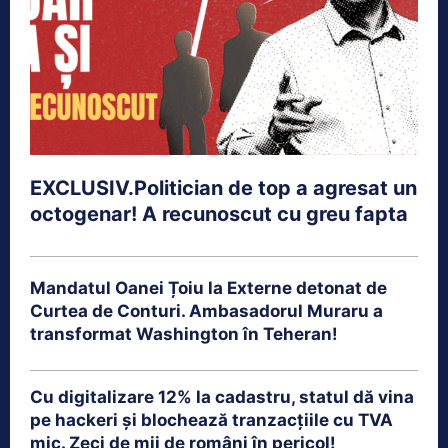
EXCLUSIV.Politician de top a agresat un
octogenar! A recunoscut cu greu fapta
Mandatul Oanei Țoiu la Externe detonat de
Curtea de Conturi. Ambasadorul Muraru a
transformat Washington în Teheran!
Cu digitalizare 12% la cadastru, statul dă vina
pe hackeri și blochează tranzacțiile cu TVA
mic. Zeci de mii de români în pericol!