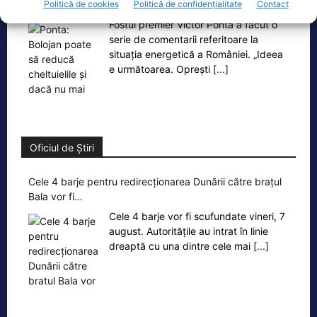
cheltuielile şi dacă nu mai trimite…
Politică de cookies
Politică de confidențialitate
Contact
Fostul premier Victor Ponta a făcut o
serie de comentarii referitoare la
situația energetică a României. „Ideea
e următoarea. Oprești
[...]
Oficiul de Știri
Cele 4 barje pentru redirecționarea Dunării către brațul
Bala vor fi…
Cele 4 barje vor fi scufundate vineri, 7
august. Autoritățile au intrat în linie
dreaptă cu una dintre cele mai
[...]