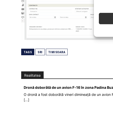
TAGS
SRI
TIMISOARA
Realitatea
Dronă doborâtă de un avion F‑16 în zona Padina Bu
O dronă a fost doborâtă vineri dimineață de un avion F
[...]