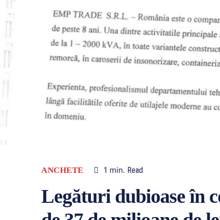
1
min.
ANCHETE
Read
Legături dubioase în c
de 37 de milioane de le