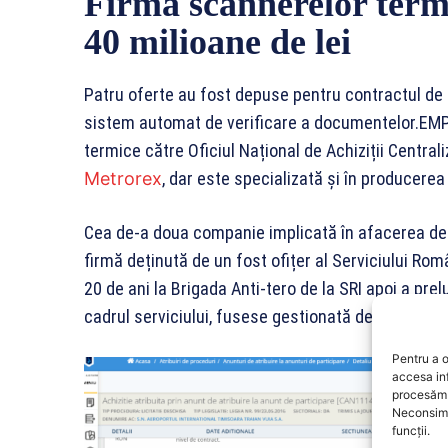
Firma scannerelor termi
40 milioane de lei
Patru oferte au fost depuse pentru contractul de 
sistem automat de verificare a documentelor.EM
termice către Oficiul Național de Achiziții Central
Metrorex
, dar este specializată și în producerea
Cea de-a doua companie implicată în afacerea de 
firmă deținută de un fost ofițer al Serviciului Ro
20 de ani la Brigada Anti-tero de la SRI apoi a pre
cadrul serviciului, fusese gestionată de soție.
Pentru a o
accesa in
procesăm 
Neconsimț
funcții.