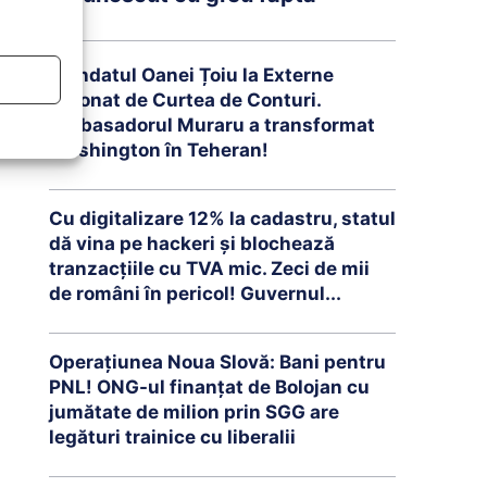
Mandatul Oanei Țoiu la Externe
detonat de Curtea de Conturi.
Ambasadorul Muraru a transformat
Washington în Teheran!
Cu digitalizare 12% la cadastru, statul
dă vina pe hackeri și blochează
tranzacțiile cu TVA mic. Zeci de mii
de români în pericol! Guvernul...
Operațiunea Noua Slovă: Bani pentru
PNL! ONG-ul finanțat de Bolojan cu
jumătate de milion prin SGG are
legături trainice cu liberalii