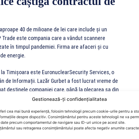
ce câștigă contractul de
aproape 40 de milioane de lei care include și un
P Trade este compania care a vândut scannere
izate în timpul pandemiei. Firma are afaceri și cu
 de energie.
la Timișoara este EuronuclearSecurity Services, o
mân de Informații. Lazăr Gurbet a fost lucrat vreme de
luat destinele companiei care, până la plecarea sa din
Gestionează-ți confidențialitatea
feri cea mai bună experiență, folosim tehnologii precum cookie-urile pentru a st
formațiile despre dispozitiv. Consimțământul pentru aceste tehnologii ne va perm
date precum comportamentul de navigare sau ID-uri unice pe acest site.
ământul sau retragerea consimțământului poate afecta negativ anumite caracteri