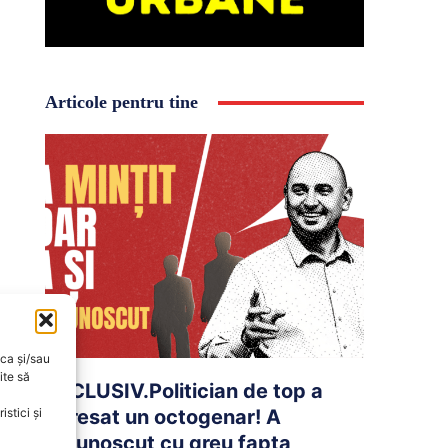
Articole pentru tine
oca și/sau
ite să
EXCLUSIV.Politician de top a
agresat un octogenar! A
stici și
recunoscut cu greu fapta