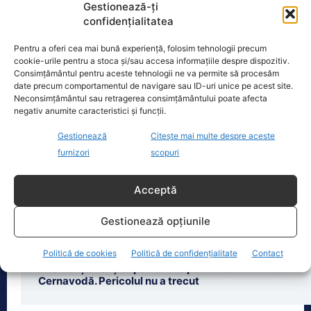
Gianni Infantino, președinte al FIFA din
Gestionează-ți
2016, trece prin cele mai grele zile de
confidențialitatea
la preluarea mandatului, iar acțiunile
sale
[...]
Pentru a oferi cea mai bună experiență, folosim tehnologii precum
cookie-urile pentru a stoca și/sau accesa informațiile despre dispozitiv.
Consimțământul pentru aceste tehnologii ne va permite să procesăm
date precum comportamentul de navigare sau ID-uri unice pe acest site.
Neconsimțământul sau retragerea consimțământului poate afecta
negativ anumite caracteristici și funcții.
Ultimele știri
Gestionează
Citește mai multe despre aceste
furnizori
scopuri
Ciprian Ciucu nu vrea să devină președinte. Alina
Gorghiu dezvăluie planurile lui Ilie Bolojan
Acceptă
Alexandru Nazare se așteaptă la creștere
Gestionează opțiunile
economică după ratingul de țară. Începe de la
toamnă
Politică de cookies
Politică de confidențialitate
Contact
Intervenție reușită pe Dunăre pentru centrala de la
Cernavodă. Pericolul nu a trecut