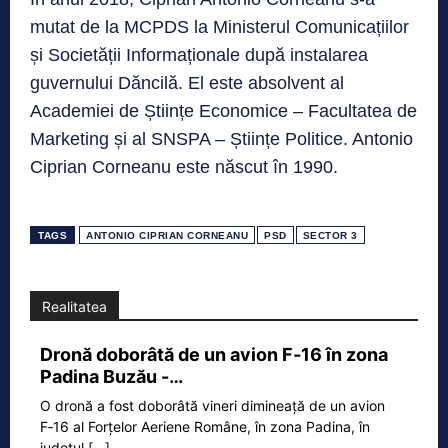
mutat de la MCPDS la Ministerul Comunicațiilor
și Societății Informaționale după instalarea
guvernului Dăncilă. El este absolvent al
Academiei de Științe Economice – Facultatea de
Marketing și al SNSPA – Științe Politice. Antonio
Ciprian Corneanu este născut în 1990.
TAGS
ANTONIO CIPRIAN CORNEANU
PSD
SECTOR 3
Realitatea
Dronă doborâtă de un avion F‑16 în zona
Padina Buzău -…
O dronă a fost doborâtă vineri dimineață de un avion
F‑16 al Forțelor Aeriene Române, în zona Padina, în
județul
[...]