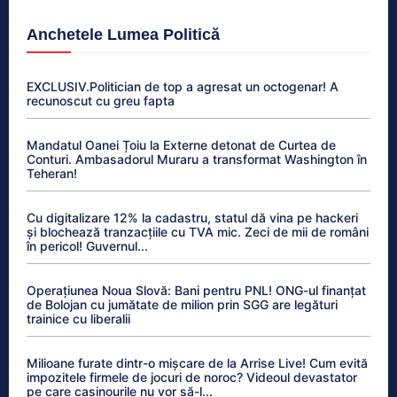
Anchetele Lumea Politică
EXCLUSIV.Politician de top a agresat un octogenar! A
recunoscut cu greu fapta
Mandatul Oanei Țoiu la Externe detonat de Curtea de
Conturi. Ambasadorul Muraru a transformat Washington în
Teheran!
Cu digitalizare 12% la cadastru, statul dă vina pe hackeri
și blochează tranzacțiile cu TVA mic. Zeci de mii de români
în pericol! Guvernul...
Operațiunea Noua Slovă: Bani pentru PNL! ONG-ul finanțat
de Bolojan cu jumătate de milion prin SGG are legături
trainice cu liberalii
Milioane furate dintr-o mișcare de la Arrise Live! Cum evită
impozitele firmele de jocuri de noroc? Videoul devastator
pe care casinourile nu vor să-l...