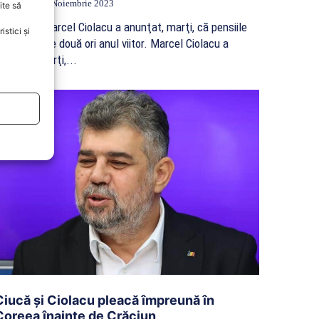
ctualitate
1 Noiembrie 2023
ite să
remierul Marcel Ciolacu a anunţat, marţi, că pensiile
stici și
or creşte de două ori anul viitor. Marcel Ciolacu a
eclarat, marţi,...
Ciucă și Ciolacu pleacă împreună în
Coreea înainte de Crăciun