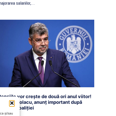
ajorarea salariilor,...
Pensiile vor creşte de două ori anul viitor!
Marcel Ciolacu, anunţ important după
şedinţa coaliţiei
oca și/sau