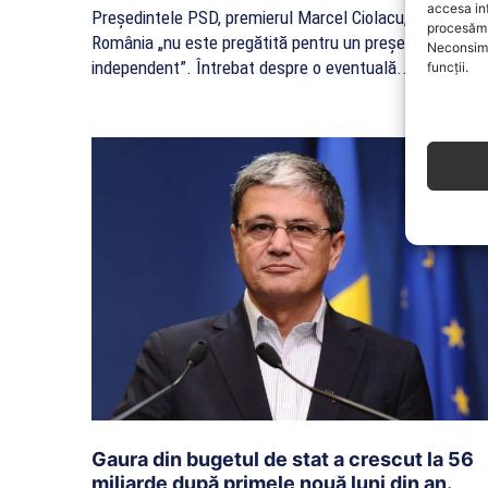
accesa in
Președintele PSD, premierul Marcel Ciolacu, spune că
procesăm 
România „nu este pregătită pentru un președinte
Neconsimț
independent”. Întrebat despre o eventuală...
funcții.
Gaura din bugetul de stat a crescut la 56
miliarde după primele nouă luni din an.