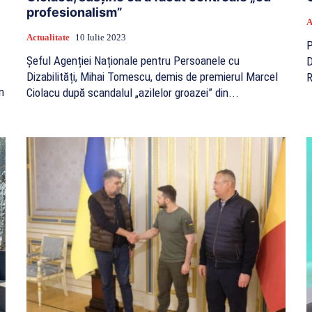
profesionalism”
A
Actualitate
10 Iulie 2023
P
Șeful Agenției Naționale pentru Persoanele cu
D
Dizabilități, Mihai Tomescu, demis de premierul Marcel
R
n
Ciolacu după scandalul „azilelor groazei” din...