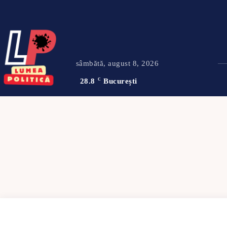
sâmbătă, august 8, 2026
28.8
C
București