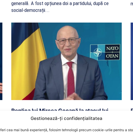
generală. A fost opțiunea doi a partidului, după ce
m
social-democrații...
Replica lui Mircea Geoană la atacul lui
Ciolacu: Îl înțeleg pe Marcel, am mâncat și
Gestionează-ți confidențialitatea
eu pâinea asta
feri cea mai bună experiență, folosim tehnologii precum cookie-urile pentru a st