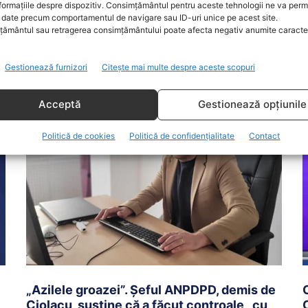
Actualitate
30 Noiembrie 2023
A
formațiile despre dispozitiv. Consimțământul pentru aceste tehnologii ne va perm
date precum comportamentul de navigare sau ID-uri unice pe acest site.
Mircea Geoană, a vorbit, vineri seară în cadrul emisiunii
P
ământul sau retragerea consimțământului poate afecta negativ anumite caracteri
„LIVE cu Rotaru și Kiss” de la Digi24, despre
v
declarațiile...
d
Gestionează furnizori
Citește mai multe despre aceste scopuri
Acceptă
Gestionează opțiunile
Politică de cookies
Politică de confidențialitate
Contact
„Azilele groazei”. Șeful ANPDPD, demis de
Ciolacu, susține că a făcut controale „cu