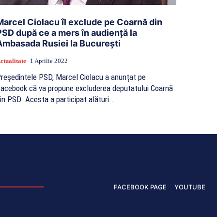
Marcel Ciolacu îl exclude pe Coarnă din
PSD după ce a mers în audiență la
Ambasada Rusiei la București
ctualitate
1 Aprilie 2022
reședintele PSD, Marcel Ciolacu a anunțat pe
acebook că va propune excluderea deputatului Coarnă
din PSD. Acesta a participat alături...
FACEBOOK PAGE
YOUTUBE