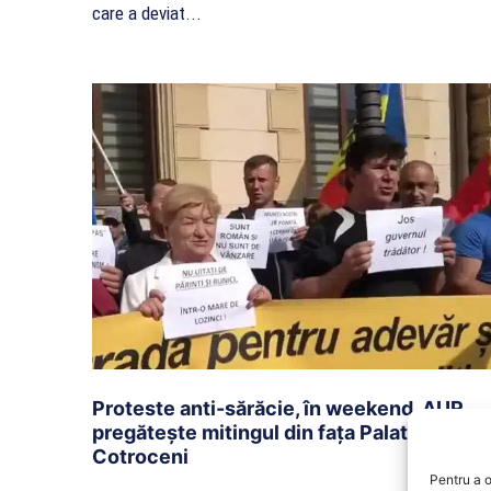
care a deviat...
Proteste anti-sărăcie, în weekend. AUR
pregătește mitingul din fața Palatului
Cotroceni
Pentru a o