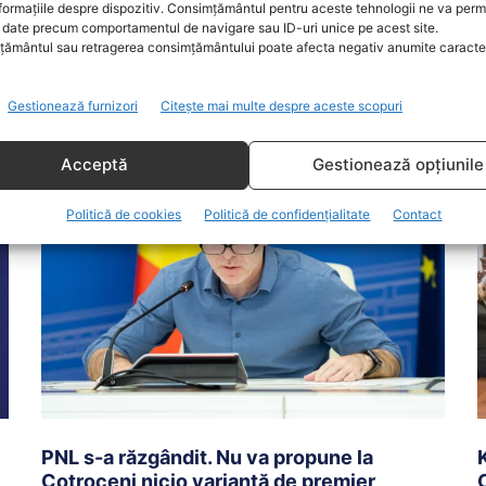
Actualitate
11 Iulie 2022
A
formațiile despre dispozitiv. Consimțământul pentru aceste tehnologii ne va perm
date precum comportamentul de navigare sau ID-uri unice pe acest site.
Mircea Geoană, secretar general adjunct al NATO, al
L
ământul sau retragerea consimțământului poate afecta negativ anumite caracteri
cărui nume este vehiculat în legătură cu o eventuală
d
candidatură la...
a
Gestionează furnizori
Citește mai multe despre aceste scopuri
Acceptă
Gestionează opțiunile
Politică de cookies
Politică de confidențialitate
Contact
PNL s-a răzgândit. Nu va propune la
Cotroceni nicio variantă de premier