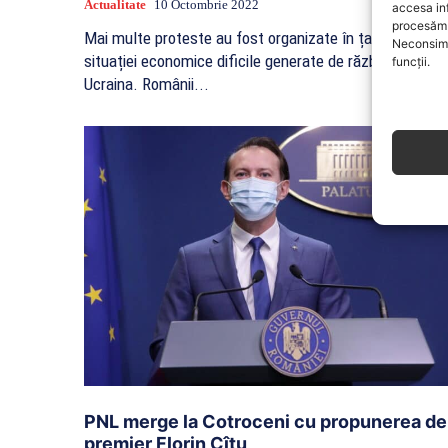
Actualitate
10 Octombrie 2022
accesa in
procesăm 
Mai multe proteste au fost organizate în țară în urma
Neconsimț
situației economice dificile generate de războiul din
funcții.
Ucraina. Românii...
PNL merge la Cotroceni cu propunerea de
premier Florin Cîțu