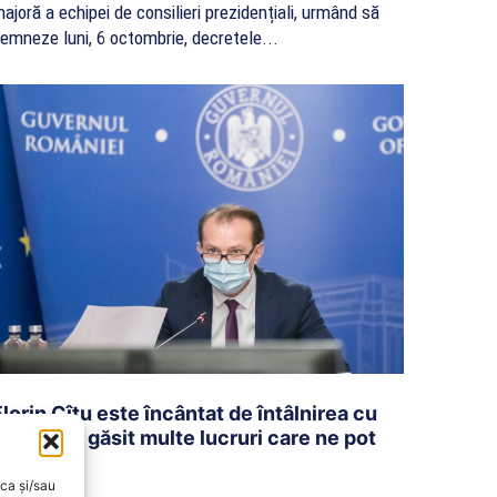
ajoră a echipei de consilieri prezidențiali, urmând să
emneze luni, 6 octombrie, decretele...
Florin Cîțu este încântat de întâlnirea cu
PSD: „Am găsit multe lucruri care ne pot
uni”
oca și/sau