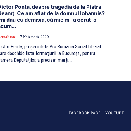
Victor Ponta, despre tragedia de la Piatra
Neamț: Ce am aflat de la domnul Iohannis?
Îmi dau eu demisia, că mie mi-a cerut-o
acum...
ctualitate
17 Noiembrie 2020
ictor Ponta, președintele Pro România Social Liberal,
are deschide lista formațiunii la București, pentru
amera Deputaţilor, a precizat marți...
FACEBOOK PAGE
YOUTUBE