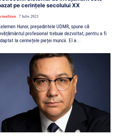
bazat pe cerințele secolului XX
ctualitate
7 Iulie 2021
elemen Hunor, președintele UDMR, spune că
nvățământul profesional trebuie dezvoltat, pentru a fi
adaptat la cerinețele pieței muncii. El a...