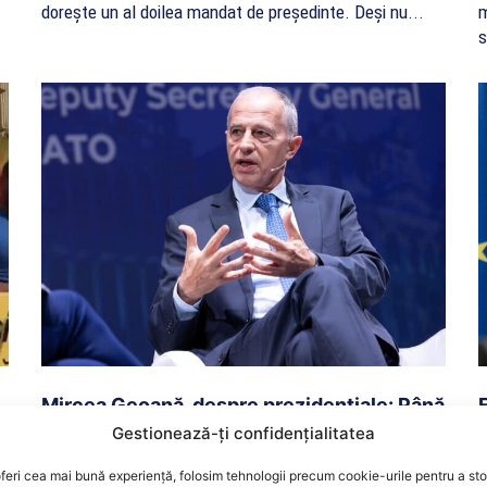
dorește un al doilea mandat de președinte. Deși nu...
m
s
Mircea Geoană, despre prezidențiale: Până
când nu voi fi eliberat din actuala funcție,
Gestionează-ți confidențialitatea
nu așteptați niciun anunț de la mine
feri cea mai bună experiență, folosim tehnologii precum cookie-urile pentru a st