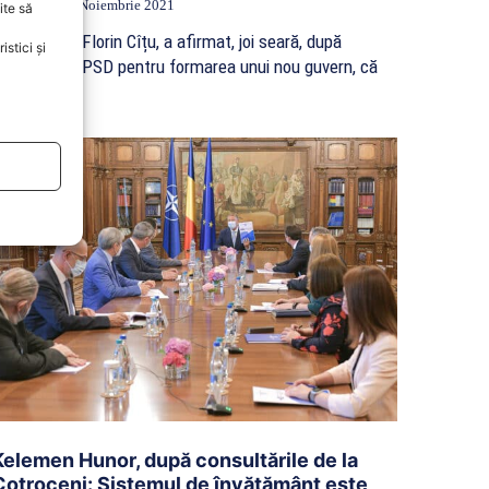
ctualitate
4 Noiembrie 2021
ite să
iderul PNL, Florin Cîțu, a afirmat, joi seară, după
stici și
iscuțiile cu PSD pentru formarea unui nou guvern, că
...
Kelemen Hunor, după consultările de la
Cotroceni: Sistemul de învățământ este