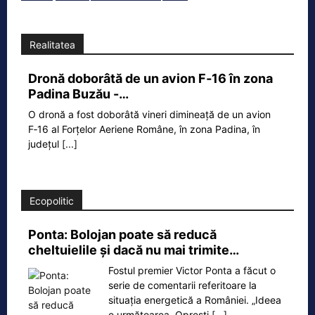
Realitatea
Dronă doborâtă de un avion F‑16 în zona
Padina Buzău -…
O dronă a fost doborâtă vineri dimineață de un avion
F‑16 al Forțelor Aeriene Române, în zona Padina, în
județul
[...]
Ecopolitic
Ponta: Bolojan poate să reducă
cheltuielile şi dacă nu mai trimite…
Fostul premier Victor Ponta a făcut o
serie de comentarii referitoare la
situația energetică a României. „Ideea
e următoarea. Oprești
[...]