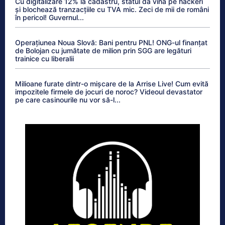
Cu digitalizare 12% la cadastru, statul dă vina pe hackeri
și blochează tranzacțiile cu TVA mic. Zeci de mii de români
în pericol! Guvernul...
Operațiunea Noua Slovă: Bani pentru PNL! ONG-ul finanțat
de Bolojan cu jumătate de milion prin SGG are legături
trainice cu liberalii
Milioane furate dintr-o mișcare de la Arrise Live! Cum evită
impozitele firmele de jocuri de noroc? Videoul devastator
pe care casinourile nu vor să-l...