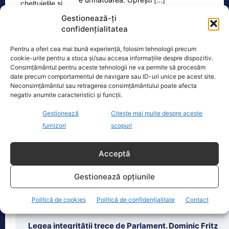
Gestionează-ți
confidențialitatea
Pentru a oferi cea mai bună experiență, folosim tehnologii precum
Oficiul de Știri
cookie-urile pentru a stoca și/sau accesa informațiile despre dispozitiv.
Consimțământul pentru aceste tehnologii ne va permite să procesăm
date precum comportamentul de navigare sau ID-uri unice pe acest site.
Cine este Petrică Paraschiv, campionul mondial care
Neconsimțământul sau retragerea consimțământului poate afecta
execută 11 ani de…
negativ anumite caracteristici și funcții.
Petrică Paraschiv, primul român care a
Gestionează
Citește mai multe despre aceste
cucerit un titlu mondial la box
furnizori
scopuri
profesionist, este din nou în centrul
atenției după
[...]
Acceptă
Gestionează opțiunile
Politică de cookies
Politică de confidențialitate
Contact
Ultimele știri
Legea integrității trece de Parlament. Dominic Fritz