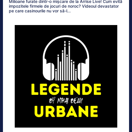
Milioane furate dintr-o mișcare de la Arrise Live! Cum evită
impozitele firmele de jocuri de noroc? Videoul devastator
pe care casinourile nu vor să-l...