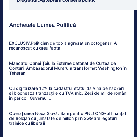
Anchetele Lumea Politică
EXCLUSIV.Politician de top a agresat un octogenar! A
recunoscut cu greu fapta
Mandatul Oanei Țoiu la Externe detonat de Curtea de
Conturi. Ambasadorul Muraru a transformat Washington în
Teheran!
Cu digitalizare 12% la cadastru, statul dă vina pe hackeri
și blochează tranzacțiile cu TVA mic. Zeci de mii de români
în pericol! Guvernul...
Operațiunea Noua Slovă: Bani pentru PNL! ONG-ul finanțat
de Bolojan cu jumătate de milion prin SGG are legături
trainice cu liberalii