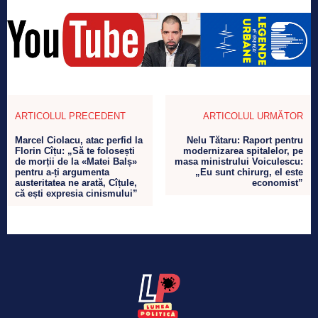
ARTICOLUL PRECEDENT
ARTICOLUL URMĂTOR
Marcel Ciolacu, atac perfid la
Nelu Tătaru: Raport pentru
Florin Cîțu: „Să te folosești
modernizarea spitalelor, pe
de morții de la «Matei Balș»
masa ministrului Voiculescu:
pentru a-ți argumenta
„Eu sunt chirurg, el este
austeritatea ne arată, Cîțule,
economist”
că ești expresia cinismului”