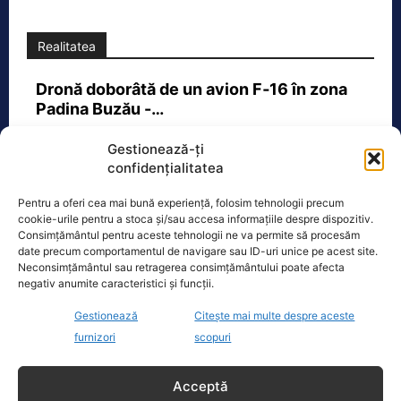
Realitatea
Dronă doborâtă de un avion F‑16 în zona
Padina Buzău -…
O dronă a fost doborâtă vineri dimineață de un avion
Gestionează-ți
F‑16 al Forțelor Aeriene Române, în zona Padina, în
confidențialitatea
județul
[...]
Pentru a oferi cea mai bună experiență, folosim tehnologii precum
cookie-urile pentru a stoca și/sau accesa informațiile despre dispozitiv.
Consimțământul pentru aceste tehnologii ne va permite să procesăm
Ecopolitic
date precum comportamentul de navigare sau ID-uri unice pe acest site.
Neconsimțământul sau retragerea consimțământului poate afecta
negativ anumite caracteristici și funcții.
Cristoiu: Cu Bolojan am ajuns să retrăim
vremurile comunismului; probabil, în…
Gestionează
Citește mai multe despre aceste
Invitat la Marius Tucă Show, Ion
furnizori
scopuri
Cristoiu susține că măsurile anunțate
de Ilie Bolojan privind reducerea
Acceptă
consumului de energie electrică
[...]