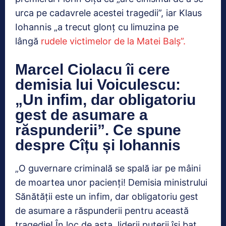
urca pe cadavrele acestei tragedii”, iar Klaus
Iohannis „a trecut glonţ cu limuzina pe
lângă
rudele victimelor de la Matei Balş”.
Marcel Ciolacu îi cere
demisia lui Voiculescu:
„Un infim, dar obligatoriu
gest de asumare a
răspunderii”. Ce spune
despre Cîțu și Iohannis
„O guvernare criminală se spală iar pe mâini
de moartea unor pacienţi! Demisia ministrului
Sănătăţii este un infim, dar obligatoriu gest
de asumare a răspunderii pentru această
tragedie! În loc de asta, liderii puterii îşi bat