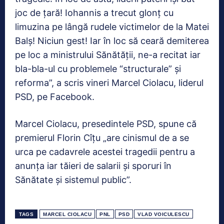
joc de ţară! Iohannis a trecut glonţ cu
limuzina pe lângă rudele victimelor de la Matei
Balş! Niciun gest! Iar în loc să ceară demiterea
pe loc a ministrului Sănătăţii, ne-a recitat iar
bla-bla-ul cu problemele “structurale” şi
reforma”, a scris vineri Marcel Ciolacu, liderul
PSD, pe Facebook.
Marcel Ciolacu, presedintele PSD, spune că
premierul Florin Cîţu „are cinismul de a se
urca pe cadavrele acestei tragedii pentru a
anunţa iar tăieri de salarii şi sporuri în
Sănătate şi sistemul public”.
TAGS
MARCEL CIOLACU
PNL
PSD
VLAD VOICULESCU