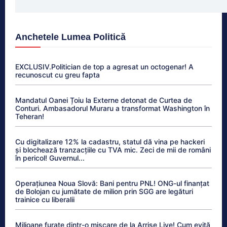
Anchetele Lumea Politică
EXCLUSIV.Politician de top a agresat un octogenar! A
recunoscut cu greu fapta
Mandatul Oanei Țoiu la Externe detonat de Curtea de
Conturi. Ambasadorul Muraru a transformat Washington în
Teheran!
Cu digitalizare 12% la cadastru, statul dă vina pe hackeri
și blochează tranzacțiile cu TVA mic. Zeci de mii de români
în pericol! Guvernul...
Operațiunea Noua Slovă: Bani pentru PNL! ONG-ul finanțat
de Bolojan cu jumătate de milion prin SGG are legături
trainice cu liberalii
Milioane furate dintr-o mișcare de la Arrise Live! Cum evită