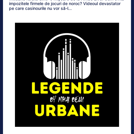
impozitele firmele de jocuri de noroc? Videoul devastator
pe care casinourile nu vor să-l...