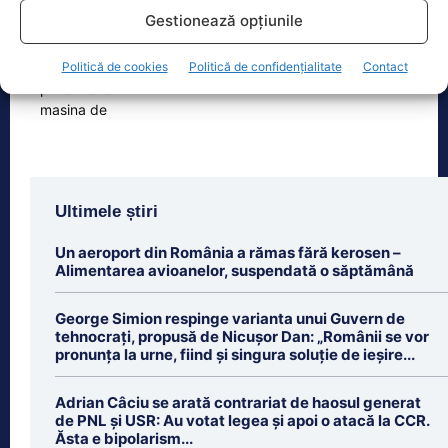
Un copil de doar 2 ani din Reghin a
Gestionează opțiunile
trecut printr-un moment dramatic,
vineri, după ce și-a prins mâna
Politică de cookies
Politică de confidențialitate
Contact
dreaptă
[...]
Ultimele știri
Un aeroport din România a rămas fără kerosen –
Alimentarea avioanelor, suspendată o săptămână
George Simion respinge varianta unui Guvern de
tehnocrați, propusă de Nicușor Dan: „Românii se vor
pronunța la urne, fiind și singura soluție de ieșire...
Adrian Câciu se arată contrariat de haosul generat
de PNL și USR: Au votat legea și apoi o atacă la CCR.
Ăsta e bipolarism...