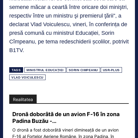
semene măcar a ceartă între oricare doi miniştri,
respectiv între un ministru şi premierul ţării”, a
declarat Vlad Voiculescu, vineri, în conferința de
presă comună cu ministrul Educației, Sorin
Cîmpeanu, pe tema redeschiderii școlilor, potrivit
B1TV.
TAGS
MINISTRUL EDUCAȚIEI
SORIN CIMPEANU
USR-PLUS
VLAD VOICULESCU
Realitatea
Dronă doborâtă de un avion F‑16 în zona
Padina Buzău -…
O dronă a fost doborâtă vineri dimineață de un avion
F‑16 al Forțelor Aeriene Române, în zona Padina, în