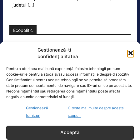
județul
[...]
Ecopolitic
Cristoiu: Cu Bolojan am ajuns să retrăim
Gestionează-ți
vremurile comunismului; probabil, în…
confidențialitatea
Invitat la Marius Tucă Show, Ion
Cristoiu susține că măsurile anunțate
Pentru a oferi cea mai bună experiență, folosim tehnologii precum
de Ilie Bolojan privind reducerea
cookie-urile pentru a stoca și/sau accesa informațiile despre dispozitiv.
Consimțământul pentru aceste tehnologii ne va permite să procesăm
consumului de energie electrică
[...]
date precum comportamentul de navigare sau ID-uri unice pe acest site.
Neconsimțământul sau retragerea consimțământului poate afecta
negativ anumite caracteristici și funcții.
Gestionează
Citește mai multe despre aceste
Oficiul de Știri
furnizori
scopuri
Copil din Reghin, salvat după ce și-a prins mâna în
Acceptă
mașina…