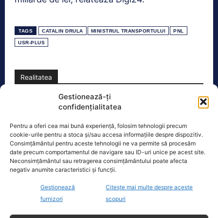
TAGS
CATALIN DRULA
MINISTRUL TRANSPORTULUI
PNL
USR-PLUS
Realitatea
Gestionează-ți
Dronă doborâtă de un avion F‑16 în zona
confidențialitatea
Padina Buzău -…
O dronă a fost doborâtă vineri dimineață de un avion
Pentru a oferi cea mai bună experiență, folosim tehnologii precum
cookie-urile pentru a stoca și/sau accesa informațiile despre dispozitiv.
F‑16 al Forțelor Aeriene Române, în zona Padina, în
Consimțământul pentru aceste tehnologii ne va permite să procesăm
județul
[...]
date precum comportamentul de navigare sau ID-uri unice pe acest site.
Neconsimțământul sau retragerea consimțământului poate afecta
negativ anumite caracteristici și funcții.
Ecopolitic
Gestionează
Citește mai multe despre aceste
furnizori
scopuri
Cristoiu: Cu Bolojan am ajuns să retrăim