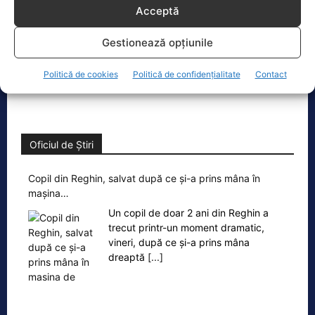
vremurile comunismului; probabil, în…
Acceptă
Invitat la Marius Tucă Show, Ion
Cristoiu susține că măsurile anunțate
Gestionează opțiunile
de Ilie Bolojan privind reducerea
consumului de energie electrică
[...]
Politică de cookies
Politică de confidențialitate
Contact
Oficiul de Știri
Copil din Reghin, salvat după ce și-a prins mâna în
mașina…
Un copil de doar 2 ani din Reghin a
trecut printr-un moment dramatic,
vineri, după ce și-a prins mâna
dreaptă
[...]