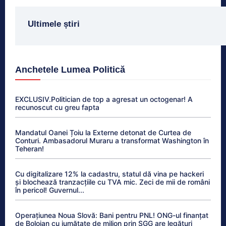
Ultimele știri
Anchetele Lumea Politică
EXCLUSIV.Politician de top a agresat un octogenar! A
recunoscut cu greu fapta
Mandatul Oanei Țoiu la Externe detonat de Curtea de
Conturi. Ambasadorul Muraru a transformat Washington în
Teheran!
Cu digitalizare 12% la cadastru, statul dă vina pe hackeri
și blochează tranzacțiile cu TVA mic. Zeci de mii de români
în pericol! Guvernul...
Operațiunea Noua Slovă: Bani pentru PNL! ONG-ul finanțat
de Bolojan cu jumătate de milion prin SGG are legături