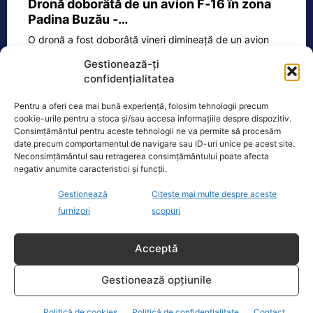
Dronă doborâtă de un avion F‑16 în zona
Padina Buzău -…
O dronă a fost doborâtă vineri dimineață de un avion
F‑16 al Forțelor Aeriene Române, în zona Padina, în
Gestionează-ți
județul
[...]
confidențialitatea
Pentru a oferi cea mai bună experiență, folosim tehnologii precum
cookie-urile pentru a stoca și/sau accesa informațiile despre dispozitiv.
Ecopolitic
Consimțământul pentru aceste tehnologii ne va permite să procesăm
date precum comportamentul de navigare sau ID-uri unice pe acest site.
Neconsimțământul sau retragerea consimțământului poate afecta
Cristoiu: Cu Bolojan am ajuns să retrăim
negativ anumite caracteristici și funcții.
vremurile comunismului; probabil, în…
Gestionează
Citește mai multe despre aceste
Invitat la Marius Tucă Show, Ion
Cristoiu susține că măsurile anunțate
furnizori
scopuri
de Ilie Bolojan privind reducerea
consumului de energie electrică
[...]
Acceptă
Gestionează opțiunile
Politică de cookies
Politică de confidențialitate
Contact