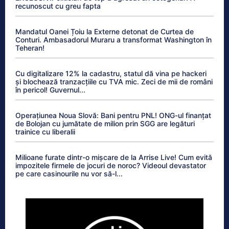
recunoscut cu greu fapta
Mandatul Oanei Țoiu la Externe detonat de Curtea de
Conturi. Ambasadorul Muraru a transformat Washington în
Teheran!
Cu digitalizare 12% la cadastru, statul dă vina pe hackeri
și blochează tranzacțiile cu TVA mic. Zeci de mii de români
în pericol! Guvernul...
Operațiunea Noua Slovă: Bani pentru PNL! ONG-ul finanțat
de Bolojan cu jumătate de milion prin SGG are legături
trainice cu liberalii
Milioane furate dintr-o mișcare de la Arrise Live! Cum evită
impozitele firmele de jocuri de noroc? Videoul devastator
pe care casinourile nu vor să-l...