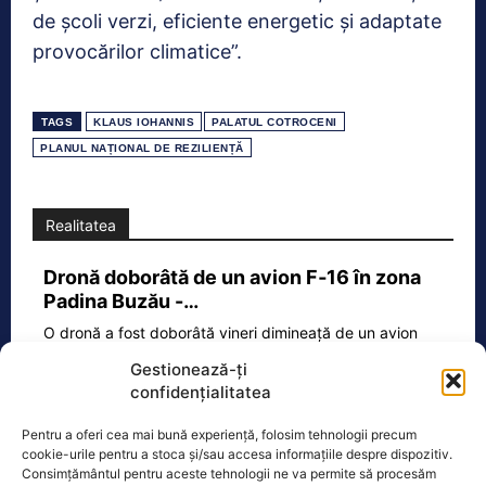
de școli verzi, eficiente energetic și adaptate
provocărilor climatice”.
TAGS
KLAUS IOHANNIS
PALATUL COTROCENI
PLANUL NAȚIONAL DE REZILIENȚĂ
Realitatea
Dronă doborâtă de un avion F‑16 în zona
Padina Buzău -…
O dronă a fost doborâtă vineri dimineață de un avion
F‑16 al Forțelor Aeriene Române, în zona Padina, în
Gestionează-ți
județul
[...]
confidențialitatea
Pentru a oferi cea mai bună experiență, folosim tehnologii precum
cookie-urile pentru a stoca și/sau accesa informațiile despre dispozitiv.
Ecopolitic
Consimțământul pentru aceste tehnologii ne va permite să procesăm