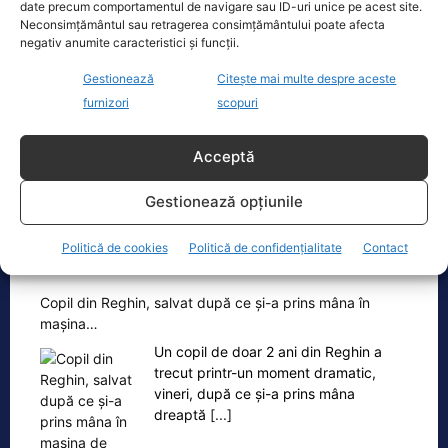
date precum comportamentul de navigare sau ID-uri unice pe acest site.
Neconsimțământul sau retragerea consimțământului poate afecta
Cristoiu: Cu Bolojan am ajuns să retrăim
negativ anumite caracteristici și funcții.
vremurile comunismului; probabil, în…
Gestionează
Citește mai multe despre aceste
Invitat la Marius Tucă Show, Ion
Cristoiu susține că măsurile anunțate
furnizori
scopuri
de Ilie Bolojan privind reducerea
consumului de energie electrică
[...]
Acceptă
Gestionează opțiunile
Politică de cookies
Politică de confidențialitate
Contact
Oficiul de Știri
Copil din Reghin, salvat după ce și-a prins mâna în
mașina…
Un copil de doar 2 ani din Reghin a
trecut printr-un moment dramatic,
vineri, după ce și-a prins mâna
dreaptă
[...]