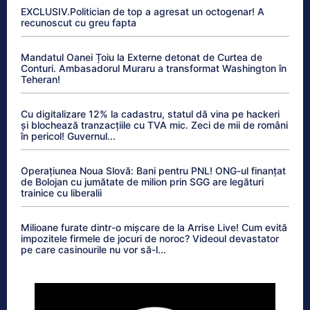
EXCLUSIV.Politician de top a agresat un octogenar! A
recunoscut cu greu fapta
Mandatul Oanei Țoiu la Externe detonat de Curtea de
Conturi. Ambasadorul Muraru a transformat Washington în
Teheran!
Cu digitalizare 12% la cadastru, statul dă vina pe hackeri
și blochează tranzacțiile cu TVA mic. Zeci de mii de români
în pericol! Guvernul...
Operațiunea Noua Slovă: Bani pentru PNL! ONG-ul finanțat
de Bolojan cu jumătate de milion prin SGG are legături
trainice cu liberalii
Milioane furate dintr-o mișcare de la Arrise Live! Cum evită
impozitele firmele de jocuri de noroc? Videoul devastator
pe care casinourile nu vor să-l...