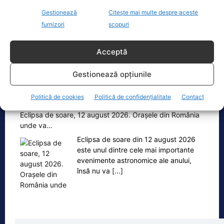
Călin Georgescu le-a mulțumit
Gestionează
Citește mai multe despre aceste
susținătorilor care l-au așteptat astăzi
furnizori
scopuri
la Înalta Curte și a ținut să precizeze
că, din punctul
[...]
Acceptă
Gestionează opțiunile
Oficiul de Știri
Politică de cookies
Politică de confidențialitate
Contact
Eclipsa de soare, 12 august 2026. Orașele din România
unde va…
Eclipsa de soare din 12 august 2026
este unul dintre cele mai importante
evenimente astronomice ale anului,
însă nu va
[...]