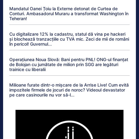
Mandatul Oanei Țoiu la Externe detonat de Curtea de
Conturi. Ambasadorul Muraru a transformat Washington în
Teheran!
Cu digitalizare 12% la cadastru, statul dă vina pe hackeri
și blochează tranzacțiile cu TVA mic. Zeci de mii de români
în pericol! Guvernul...
Operațiunea Noua Slovă: Bani pentru PNL! ONG-ul finanțat
de Bolojan cu jumătate de milion prin SGG are legături
trainice cu liberalii
Milioane furate dintr-o mișcare de la Arrise Live! Cum evită
impozitele firmele de jocuri de noroc? Videoul devastator
pe care casinourile nu vor să-l...