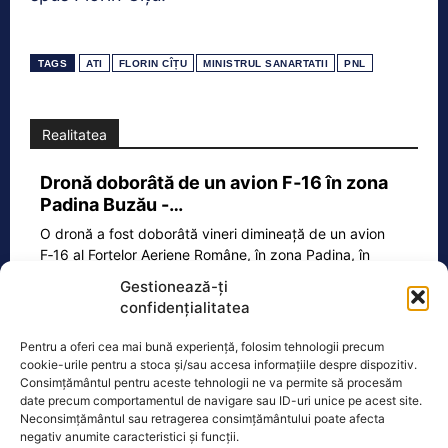
TAGS
ATI
FLORIN CÎȚU
MINISTRUL SANARTATII
PNL
Realitatea
Dronă doborâtă de un avion F‑16 în zona
Padina Buzău -…
O dronă a fost doborâtă vineri dimineață de un avion
F‑16 al Forțelor Aeriene Române, în zona Padina, în
județul
[...]
Gestionează-ți
confidențialitatea
Pentru a oferi cea mai bună experiență, folosim tehnologii precum
Ecopolitic
cookie-urile pentru a stoca și/sau accesa informațiile despre dispozitiv.
Consimțământul pentru aceste tehnologii ne va permite să procesăm
date precum comportamentul de navigare sau ID-uri unice pe acest site.
Călin Georgescu: Din momentul 6
Neconsimțământul sau retragerea consimțământului poate afecta
decembrie 2024 nu mai este „piatră…
negativ anumite caracteristici și funcții.