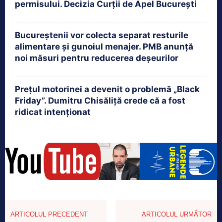
permisului. Decizia Curții de Apel București
Bucureștenii vor colecta separat resturile
alimentare și gunoiul menajer. PMB anunță
noi măsuri pentru reducerea deșeurilor
Prețul motorinei a devenit o problemă „Black
Friday”. Dumitru Chisăliță crede că a fost
ridicat intenționat
ARTICOLUL PRECEDENT
ARTICOLUL URMĂTOR