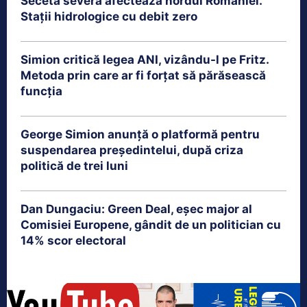
Seceta severă afectează nordul României.
Stații hidrologice cu debit zero
Simion critică legea ANI, vizându-l pe Fritz.
Metoda prin care ar fi forțat să părăsească
funcția
George Simion anunță o platformă pentru
suspendarea președintelui, după criza
politică de trei luni
Dan Dungaciu: Green Deal, eșec major al
Comisiei Europene, gândit de un politician cu
14% scor electoral