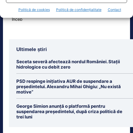
orașului trei seri de concert, un
Politică de cookies
Politică de confidențialitate
Contact
spectacol impresionant cu drone
[...]
Ultimele știri
Seceta severă afectează nordul României. Stații
hidrologice cu debit zero
PSD respinge inițiativa AUR de suspendare a
președintelui. Alexandru Mihai Ghigiu: „Nu există
motive”
George Simion anunță o platformă pentru
suspendarea președintelui, după criza politică de
trei luni