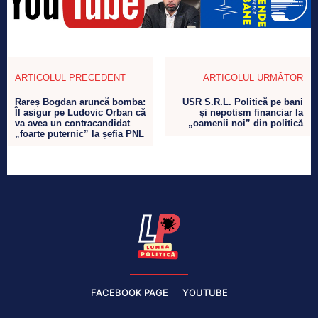
ARTICOLUL PRECEDENT
ARTICOLUL URMĂTOR
Rareș Bogdan aruncă bomba:
USR S.R.L. Politică pe bani
Îl asigur pe Ludovic Orban că
și nepotism financiar la
va avea un contracandidat
„oamenii noi” din politică
„foarte puternic” la șefia PNL
FACEBOOK PAGE
YOUTUBE