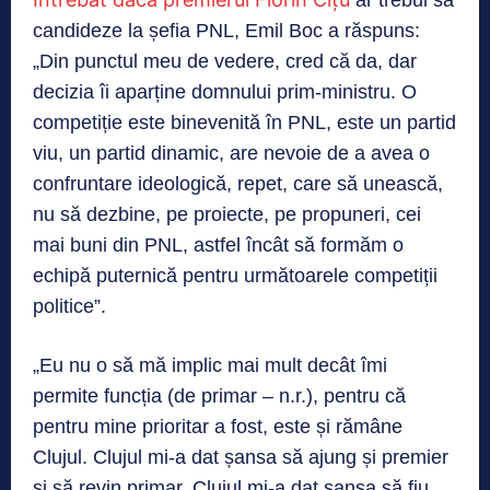
ar trebui să
candideze la șefia PNL, Emil Boc a răspuns:
„Din punctul meu de vedere, cred că da, dar
decizia îi aparține domnului prim-ministru. O
competiție este binevenită în PNL, este un partid
viu, un partid dinamic, are nevoie de a avea o
confruntare ideologică, repet, care să unească,
nu să dezbine, pe proiecte, pe propuneri, cei
mai buni din PNL, astfel încât să formăm o
echipă puternică pentru următoarele competiții
politice”.
„Eu nu o să mă implic mai mult decât îmi
permite funcția (de primar – n.r.), pentru că
pentru mine prioritar a fost, este și rămâne
Clujul. Clujul mi-a dat șansa să ajung și premier
și să revin primar, Clujul mi-a dat șansa să fiu