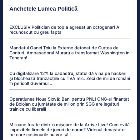
Anchetele Lumea Politică
EXCLUSIV.Politician de top a agresat un octogenar! A
recunoscut cu greu fapta
Mandatul Oanei Țoiu la Externe detonat de Curtea de
Conturi. Ambasadorul Muraru a transformat Washington în
Teheran!
Cu digitalizare 12% la cadastru, statul dă vina pe hackeri
și blochează tranzacțiile cu TVA mic. Zeci de mii de români
în pericol! Guvernul...
Operațiunea Noua Slovă: Bani pentru PNL! ONG-ul finanțat
de Bolojan cu jumătate de milion prin SGG are legături
trainice cu liberalii
Milioane furate dintr-o mișcare de la Arrise Live! Cum evită
impozitele firmele de jocuri de noroc? Videoul devastator
pe care casinourile nu vor să-l...