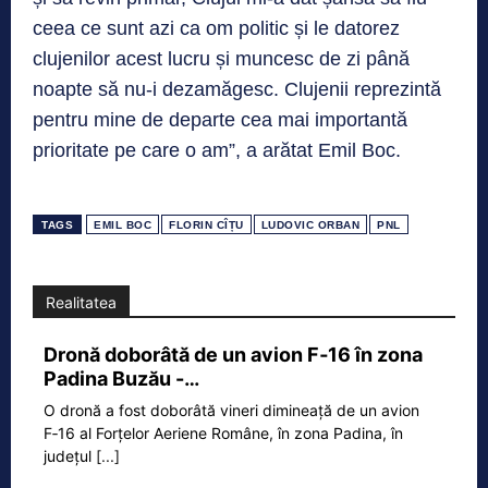
ceea ce sunt azi ca om politic și le datorez
clujenilor acest lucru și muncesc de zi până
noapte să nu-i dezamăgesc. Clujenii reprezintă
pentru mine de departe cea mai importantă
prioritate pe care o am”, a arătat Emil Boc.
TAGS
EMIL BOC
FLORIN CÎȚU
LUDOVIC ORBAN
PNL
Realitatea
Dronă doborâtă de un avion F‑16 în zona
Padina Buzău -…
O dronă a fost doborâtă vineri dimineață de un avion
F‑16 al Forțelor Aeriene Române, în zona Padina, în
județul
[...]