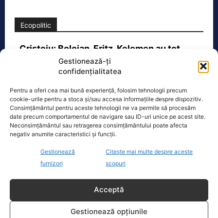
Ecopolitic
Cristoiu: Bolojan, Fritz, Kelemen au tot
interesul să blocheze formarea unui…
Gestionează-ți
confidențialitatea
Ion Cristoiu a lansat, miercuri seară, în
direct la Realitatea PLUS, un atac dur
Pentru a oferi cea mai bună experiență, folosim tehnologii precum
la adresa lui Ilie Bolojan și
[...]
cookie-urile pentru a stoca și/sau accesa informațiile despre dispozitiv.
Consimțământul pentru aceste tehnologii ne va permite să procesăm
date precum comportamentul de navigare sau ID-uri unice pe acest site.
Neconsimțământul sau retragerea consimțământului poate afecta
negativ anumite caracteristici și funcții.
Gestionează
Citește mai multe despre aceste
Oficiul de Știri
furnizori
scopuri
Zilele Ploieștiului, 7-9 august 2026. De la ce oră încep
Acceptă
concertele…
Zilele Ploieștiului, organizate în
Gestionează opțiunile
perioada 7-9 august, aduc în centrul