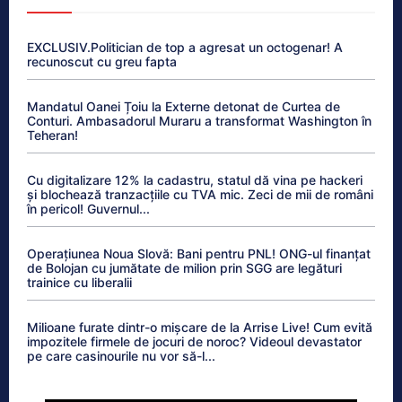
EXCLUSIV.Politician de top a agresat un octogenar! A
recunoscut cu greu fapta
Mandatul Oanei Țoiu la Externe detonat de Curtea de
Conturi. Ambasadorul Muraru a transformat Washington în
Teheran!
Cu digitalizare 12% la cadastru, statul dă vina pe hackeri
și blochează tranzacțiile cu TVA mic. Zeci de mii de români
în pericol! Guvernul...
Operațiunea Noua Slovă: Bani pentru PNL! ONG-ul finanțat
de Bolojan cu jumătate de milion prin SGG are legături
trainice cu liberalii
Milioane furate dintr-o mișcare de la Arrise Live! Cum evită
impozitele firmele de jocuri de noroc? Videoul devastator
pe care casinourile nu vor să-l...