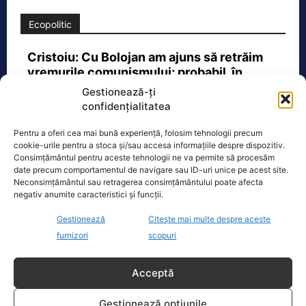
Ecopolitic
Cristoiu: Cu Bolojan am ajuns să retrăim
vremurile comunismului; probabil, în…
Gestionează-ți
Invitat la Marius Tucă Show, Ion
confidențialitatea
Cristoiu susține că măsurile anunțate
de Ilie Bolojan privind reducerea
Pentru a oferi cea mai bună experiență, folosim tehnologii precum
consumului de energie electrică
[...]
cookie-urile pentru a stoca și/sau accesa informațiile despre dispozitiv.
Consimțământul pentru aceste tehnologii ne va permite să procesăm
date precum comportamentul de navigare sau ID-uri unice pe acest site.
Neconsimțământul sau retragerea consimțământului poate afecta
negativ anumite caracteristici și funcții.
Oficiul de Știri
Gestionează
Citește mai multe despre aceste
furnizori
scopuri
Cele 4 barje pentru redirecționarea Dunării către brațul
Bala vor fi…
Acceptă
Cele 4 barje vor fi scufundate vineri, 7
august. Autoritățile au intrat în linie
Gestionează opțiunile
dreaptă cu una dintre cele mai
[...]