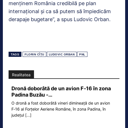
menținem România credibilă pe plan
internațional și ca să putem să împiedicăm
derapaje bugetare”, a spus Ludovic Orban.
TAGS
FLORIN CÎȚU
LUDOVIC ORBAN
PNL
Realitatea
Dronă doborâtă de un avion F‑16 în zona
Padina Buzău -…
O dronă a fost doborâtă vineri dimineață de un avion
F‑16 al Forțelor Aeriene Române, în zona Padina, în
județul
[...]