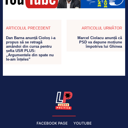
ARTICOLUL PRECEDENT
ARTICOLUL URMĂTOR
Dan Barna anunță Cioloș i-a
Marcel Ciolacu anunță că
propus să se retragă
PSD va depune moțiune
amândoi din cursa pentru
împotriva lui Ghinea
șefia USR PLUS:
„Argumentele din spate nu
le-am înțeles”
FACEBOOK PAGE
YOUTUBE