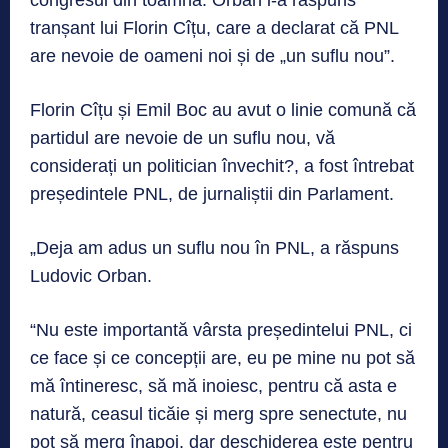
congresul din toamnă. Orban i-a răspuns
tranșant lui Florin Cîțu, care a declarat că PNL
are nevoie de oameni noi și de „un suflu nou”.
Florin Cîțu și Emil Boc au avut o linie comună că
partidul are nevoie de un suflu nou, vă
considerați un politician învechit?, a fost întrebat
președintele PNL, de jurnaliștii din Parlament.
„Deja am adus un suflu nou în PNL, a răspuns
Ludovic Orban.
“Nu este importantă vârsta președintelui PNL, ci
ce face și ce concepții are, eu pe mine nu pot să
mă întineresc, să mă inoiesc, pentru că asta e
natură, ceasul ticăie și merg spre senectute, nu
pot să merg înapoi, dar deschiderea este pentru